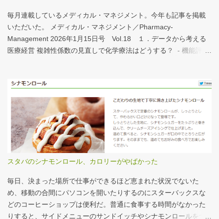
する。立派な建物がある。武蔵国府の国司館（こくしのたち）を
復元したものだ。写真だけでは、大きさが分かりづらいはずだ。
毎月連載しているメディカル・マネジメント。今年も記事を掲載
今月訪れた武蔵国府跡 実際には10分の1サイズの模型なので、そ
いただいた。 メディカル・マネジメント／Pharmacy-
れほど大きくない。人が一緒に写っている新聞記事（ （まちの記
Management 2026年1月15日号 Vol.18 １．データから考える
憶）武蔵国府跡 東京都府中市：朝日新聞デジタル ）を見れば、
医療経営 複雑性係数の見直しで化学療法はどうする？ - 機能評価
大きさがわかりやすい。 救急救命士も同じで、うちは2人いる、3
係数IIの現行の複雑性係数は「複雑さ」を評価していない -「入院
人いるといったところで、それが多いのか、少ないのか分からな
初期までの包括範囲出来高点数」が高いのは化学療法 複雑性係数
い。平均値で見ても情報は十分でないかもしれない。しかし、ヒ
は微妙だ・・・と言い続けて10数年、ようやく見直されるよう
ストグラムなどをあわせて見れば、相対的なポジションが分かり
だ。ただ、その見直し内容も微妙では？？？というのが記事の主
やすい。朝日新聞の記事は、人が一緒に写っているので大きさを
旨。 AIにまとめさせるとこんな感じ。 日頃、各方面から「話が長
把握しやすい。 そういえば、大きさ比較でタバコの箱を横に並べ
い」と言われているので、自分が話すよりAIが話した方がよいと
るのって、最近見かけないなぁ・・・。このご時世、タバコはNG
言われるのは時間の問題だろう。
なのか？？
スタバのシナモンロール、カロリーがやばかった
毎日、決まった場所で仕事ができるほど恵まれた状況でないた
め、移動の合間にパソコンを開いたりするのにスターバックスな
どのコーヒーショップは便利だ。普通に食事する時間がなかった
りすると、サイドメニューのサンドイッチやシナモンロールをつ