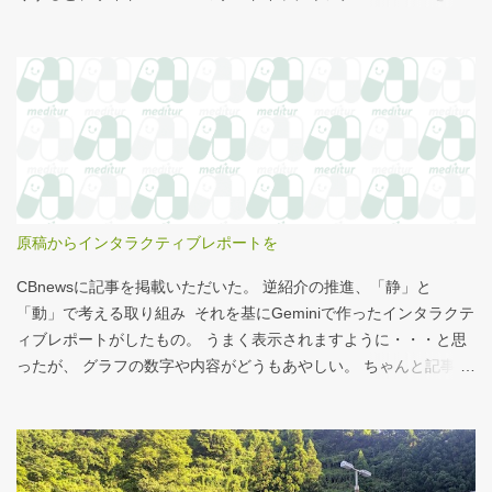
まみながら、コーヒーを飲むこともある。 このシナモンロール。
とても甘くてコーヒーにはぴったりなのだが、いつもカロリーが
気になっていた。お腹の肉がだいぶたるんできたのは、こいつの
せいもあるのではないかと。 シナモンロール 556kcal 出所：
http://www.starbucks.co.jp/allergy/pdf/allergen-food.pdf 調べてビ
ビった。これはまずい。下手な食事以上のカロリーだ。 この
556kcalがどのくらいヤバイのか、スターバックス以上に良く行く
マクドナルドで考えてみる。（ちなみにマクドナルドは食事目的
でなく大抵が100円コーヒーのみ） クイズ！！ シナモンロール
原稿からインタラクティブレポートを
とカロリーがほぼ同じもの（530kcal～580kcal）を次のマクドナ
ルド商品から２つ選んでください ハンバーガー ビッグマック ダブ
CBnewsに記事を掲載いただいた。 逆紹介の推進、「静」と
ルクォーターパウンダー・チーズ フィレオフィッシュ てりやきマ
「動」で考える取り組み それを基にGeminiで作ったインタラクテ
ックバーガー マックフライポテト（S) マックフライポテト（M)
ィブレポートがしたもの。 うまく表示されますように・・・と思
マックフライポテト（L) 正解は続きで。
ったが、 グラフの数字や内容がどうもあやしい。 ちゃんと記事を
お読みください！というどうしようもない結論に。 逆紹介の推
進：インタラクティブレポート 逆紹介の推進レポート 課題 取り組
みの比較 患者の視点 解決策 なぜ「逆紹介」が重要なのか？ 医師
の働き方改革が進む中、大病院の外来負担軽減は喫緊の課題で