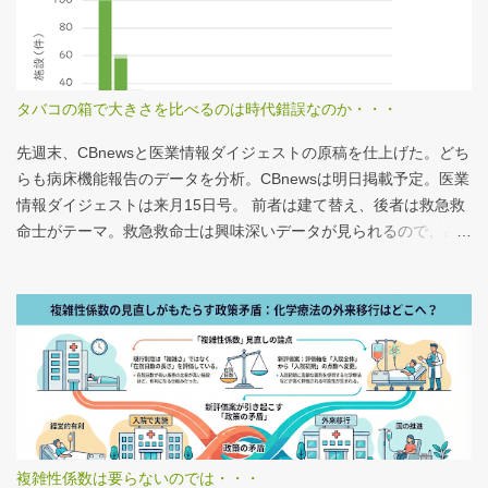
タバコの箱で大きさを比べるのは時代錯誤なのか・・・
先週末、CBnewsと医業情報ダイジェストの原稿を仕上げた。どち
らも病床機能報告のデータを分析。CBnewsは明日掲載予定。医業
情報ダイジェストは来月15日号。 前者は建て替え、後者は救急救
命士がテーマ。救急救命士は興味深いデータが見られるので、み
なさんも病床機能報告をチェックすることをおすすめしたい。 具
体的にどうみたらいいの？ なぜおすすめなの？という疑問に
は、医業情報ダイジェストの記事をお読みください！なのだが、
分析結果の一例は下のグラフ。 病床機能報告（2023年度報告）を
基に作成 ※救急救命士の人数は常勤・非常勤（常勤換算）の合
計。人数が0人の施設は集計に含まない この施設は何人いるんだろ
う？、あの施設は何人だろう？と見てみるだけでも十分興味深い
が、上のグラフのような情報が頭に入っていると、比較整理しや
すいと思う。 話は変わるが、何の情報もなく下記の写真を見たと
複雑性係数は要らないのでは・・・