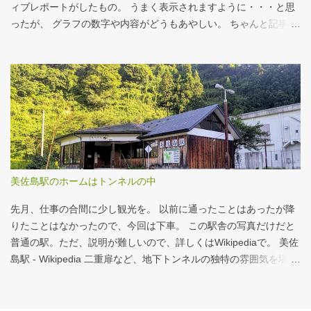
ックバーガー マックフライポテト（S) マックフライポテト（M)
ィブレポートがしたもの。 うまく表示されますように・・・と思
マックフライポテト（L) 正解は続きで。
ったが、 グラフの数字や内容がどうもあやしい。 ちゃんと記事を
お読みください！というどうしようもない結論に。 逆紹介の推
進：インタラクティブレポート 逆紹介の推進レポート 課題 取り組
みの比較 患者の視点 解決策 なぜ「逆紹介」が重要なのか？ 医師
の働き方改革が進む中、大病院の外来負担軽減は喫緊の課題で
す。その鍵となるのが、地域の診療所へ患者を紹介する「逆紹
介」の推進です。しかし、その取り組みには大きな壁が存在しま
す。このレポートでは、データに基づき現状を分析し、未来への
道筋を探ります。 課題：大病院に集中する「再診」患者 紹介状の
ない患者の割合は減少傾向にありますが、多くの大病院、特に大
美佐島駅のホームはトンネルの中
学病院では「再診」で通院を続ける患者の比率が依然として高
く、外来機能の分化が進んでいない現状がうかがえます。これが
先月、仕事の合間に少し観光を。 以前に通ったことはあったが降
逆紹介推進の大きな背景となっています。 取り組...
りたことはなかったので、今回は下車。 この駅舎の写真だけだと
普通の駅。ただ、説明が難しいので、詳しくはWikipediaで。 美佐
島駅 - Wikipedia 二重扉など、地下トンネルの独特の雰囲気を堪
能。 遊んでばかりではないことを証明すべく、地下トンネルの話
はここまでにして、以下、掲載された記事について。 摂食嚥下支
援チームへの手厚い評価を - CBnewsマネジメント 先月くらいか