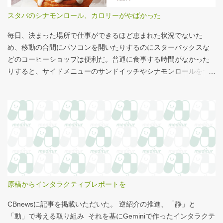
スタバのシナモンロール、カロリーがやばかった
毎日、決まった場所で仕事ができるほど恵まれた状況でないた
め、移動の合間にパソコンを開いたりするのにスターバックスな
どのコーヒーショップは便利だ。普通に食事する時間がなかった
りすると、サイドメニューのサンドイッチやシナモンロールをつ
まみながら、コーヒーを飲むこともある。 このシナモンロール。
とても甘くてコーヒーにはぴったりなのだが、いつもカロリーが
気になっていた。お腹の肉がだいぶたるんできたのは、こいつの
せいもあるのではないかと。 シナモンロール 556kcal 出所：
http://www.starbucks.co.jp/allergy/pdf/allergen-food.pdf 調べてビ
ビった。これはまずい。下手な食事以上のカロリーだ。 この
556kcalがどのくらいヤバイのか、スターバックス以上に良く行く
マクドナルドで考えてみる。（ちなみにマクドナルドは食事目的
でなく大抵が100円コーヒーのみ） クイズ！！ シナモンロール
原稿からインタラクティブレポートを
とカロリーがほぼ同じもの（530kcal～580kcal）を次のマクドナ
ルド商品から２つ選んでください ハンバーガー ビッグマック ダブ
CBnewsに記事を掲載いただいた。 逆紹介の推進、「静」と
ルクォーターパウンダー・チーズ フィレオフィッシュ てりやきマ
「動」で考える取り組み それを基にGeminiで作ったインタラクテ