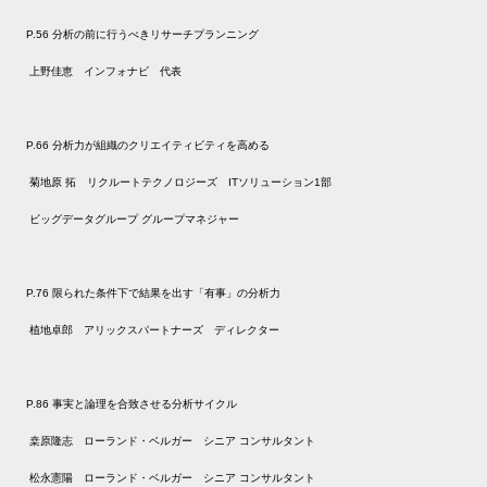
P.56 分析の前に行うべきリサーチプランニング
上野佳恵 インフォナビ 代表
P.66 分析力が組織のクリエイティビティを高める
菊地原 拓 リクルートテクノロジーズ ITソリューション1部
ビッグデータグループ グループマネジャー
P.76 限られた条件下で結果を出す「有事」の分析力
植地卓郎 アリックスパートナーズ ディレクター
P.86 事実と論理を合致させる分析サイクル
桒原隆志 ローランド・ベルガー シニア コンサルタント
松永憲陽 ローランド・ベルガー シニア コンサルタント