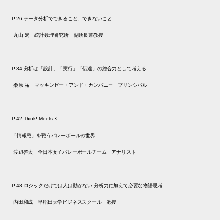
P.26 データ分析でできること、できないこと
丸山 宏 統計数理研究所 副所長兼教授
P.34 分析は「設計」「実行」「伝達」の総合力として考える
桑原 祐 マッキンゼー・アンド・カンパニー プリンシパル
P.42 Think! Meets X
「情報戦」を戦うバレーボールの世界
渡辺啓太 全日本女子バレーボールチーム アナリスト
P.48 ロジックだけでは人は動かない 分析力に加えて必要な物語思考
内田和成 早稲田大学ビジネススクール 教授