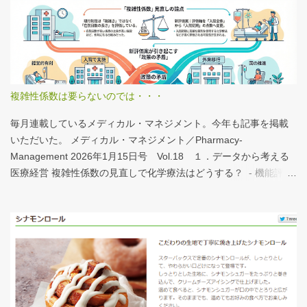
分析結果の一例は下のグラフ。 病床機能報告（2023年度報告）を
基に作成 ※救急救命士の人数は常勤・非常勤（常勤換算）の合
計。人数が0人の施設は集計に含まない この施設は何人いるんだろ
う？、あの施設は何人だろう？と見てみるだけでも十分興味深い
が、上のグラフのような情報が頭に入っていると、比較整理しや
すいと思う。 話は変わるが、何の情報もなく下記の写真を見たと
複雑性係数は要らないのでは・・・
する。立派な建物がある。武蔵国府の国司館（こくしのたち）を
復元したものだ。写真だけでは、大きさが分かりづらいはずだ。
毎月連載しているメディカル・マネジメント。今年も記事を掲載
今月訪れた武蔵国府跡 実際には10分の1サイズの模型なので、そ
いただいた。 メディカル・マネジメント／Pharmacy-
れほど大きくない。人が一緒に写っている新聞記事（ （まちの記
Management 2026年1月15日号 Vol.18 １．データから考える
憶）武蔵国府跡 東京都府中市：朝日新聞デジタル ）を見れば、
医療経営 複雑性係数の見直しで化学療法はどうする？ - 機能評価
大きさがわかりやすい。 救急救命士も同じで、うちは2人いる、3
係数IIの現行の複雑性係数は「複雑さ」を評価していない -「入院
人いるといったところで、それが多いのか、少ないのか分からな
初期までの包括範囲出来高点数」が高いのは化学療法 複雑性係数
い。平均値で見ても情報は十分でないかもしれない。しかし、ヒ
は微妙だ・・・と言い続けて10数年、ようやく見直されるよう
ストグラムなどをあわせて見れば、相対的なポジションが分かり
だ。ただ、その見直し内容も微妙では？？？というのが記事の主
やすい。朝日新聞の記事は、人が一緒に写っているので大きさを
旨。 AIにまとめさせるとこんな感じ。 日頃、各方面から「話が長
把握しやすい。 そういえば、大きさ比較でタバコの箱を横に並べ
い」と言われているので、自分が話すよりAIが話した方がよいと
るのって、最近見かけないなぁ・・・。このご時世、タバコはNG
言われるのは時間の問題だろう。
なのか？？