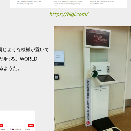
https://higi.com/
同じような機械が置いて
測れる。WORLD
いるようだ。