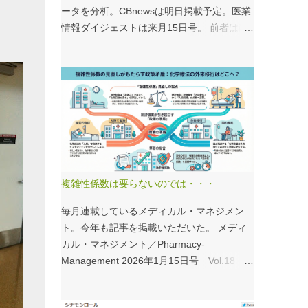
ータを分析。CBnewsは明日掲載予定。医業
情報ダイジェストは来月15日号。 前者は建
て替え、後者は救急救命士がテーマ。救急救
命士は興味深いデータが見られるので、みな
さんも病床機能報告をチェックすることをお
すすめしたい。 具体的にどうみたらいい
の？ なぜおすすめなの？という疑問には、
医業情報ダイジェストの記事をお読みくださ
い！なのだが、分析結果の一例は下のグラ
フ。 病床機能報告（2023年度報告）を基に
作成 ※救急救命士の人数は常勤・非常勤（常
複雑性係数は要らないのでは・・・
勤換算）の合計。人数が0人の施設は集計に
含まない この施設は何人いるんだろう？、
毎月連載しているメディカル・マネジメン
あの施設は何人だろう？と見てみるだけでも
ト。今年も記事を掲載いただいた。 メディ
十分興味深いが、上のグラフのような情報が
カル・マネジメント／Pharmacy-
頭に入っていると、比較整理しやすいと思
Management 2026年1月15日号 Vol.18
う。 話は変わるが、何の情報もなく下記の
１．データから考える医療経営 複雑性係数
写真を見たとする。立派な建物がある。武蔵
の見直しで化学療法はどうする？ - 機能評