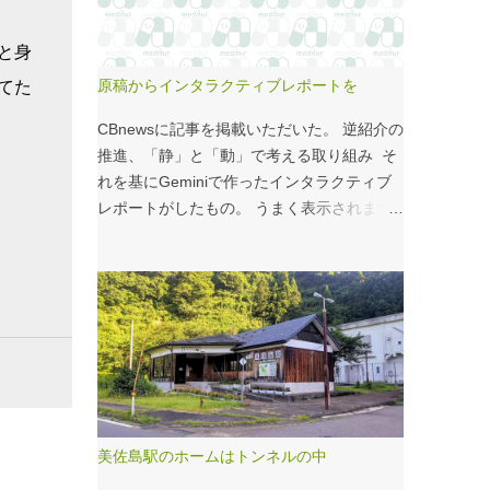
こいつのせいもあるのではないかと。 シナ
モンロール 556kcal 出所：
と身
http://www.starbucks.co.jp/allergy/pdf/allerg
原稿からインタラクティブレポートを
てた
en-food.pdf 調べてビビった。これはまず
い。下手な食事以上のカロリーだ。 この
CBnewsに記事を掲載いただいた。 逆紹介の
556kcalがどのくらいヤバイのか、スターバ
推進、「静」と「動」で考える取り組み そ
ックス以上に良く行くマクドナルドで考えて
れを基にGeminiで作ったインタラクティブ
みる。（ちなみにマクドナルドは食事目的で
レポートがしたもの。 うまく表示されます
なく大抵が100円コーヒーのみ） クイ
ように・・・と思ったが、 グラフの数字や
ズ！！ シナモンロールとカロリーがほぼ同
内容がどうもあやしい。 ちゃんと記事をお
じもの（530kcal～580kcal）を次のマクドナ
読みください！というどうしようもない結論
ルド商品から２つ選んでください ハンバー
に。 逆紹介の推進：インタラクティブレポ
ガー ビッグマック ダブルクォーターパウン
ート 逆紹介の推進レポート 課題 取り組みの
ダー・チーズ フィレオフィッシュ てりやき
比較 患者の視点 解決策 なぜ「逆紹介」が重
マックバーガー マックフライポテト（S) マ
要なのか？ 医師の働き方改革が進む中、大
ックフライポテト（M) マックフライポテト
病院の外来負担軽減は喫緊の課題です。その
（L) 正解は続きで。
鍵となるのが、地域の診療所へ患者を紹介す
美佐島駅のホームはトンネルの中
る「逆紹介」の推進です。しかし、その取り