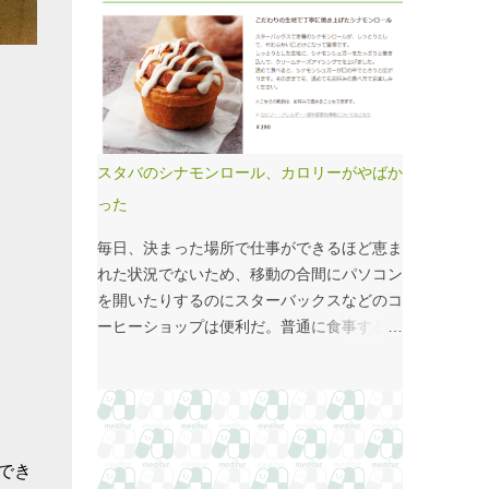
国府の国司館（こくしのたち）を復元したも
価係数IIの現行の複雑性係数は「複雑さ」を
のだ。写真だけでは、大きさが分かりづらい
評価していない -「入院初期までの包括範囲
はずだ。 今月訪れた武蔵国府跡 実際には10
出来高点数」が高いのは化学療法 複雑性係
分の1サイズの模型なので、それほど大きく
数は微妙だ・・・と言い続けて10数年、よ
ない。人が一緒に写っている新聞記事（
うやく見直されるようだ。ただ、その見直し
（まちの記憶）武蔵国府跡 東京都府中市：
内容も微妙では？？？というのが記事の主
朝日新聞デジタル ）を見れば、大きさがわ
旨。 AIにまとめさせるとこんな感じ。 日
スタバのシナモンロール、カロリーがやばか
かりやすい。 救急救命士も同じで、うちは2
頃、各方面から「話が長い」と言われている
った
人いる、3人いるといったところで、それが
ので、自分が話すよりAIが話した方がよいと
多いのか、少ないのか分からない。平均値で
言われるのは時間の問題だろう。
毎日、決まった場所で仕事ができるほど恵ま
見ても情報は十分でないかもしれない。しか
れた状況でないため、移動の合間にパソコン
し、ヒストグラムなどをあわせて見れば、相
を開いたりするのにスターバックスなどのコ
対的なポジションが分かりやすい。朝日新聞
ーヒーショップは便利だ。普通に食事する時
の記事は、人が一緒に写っているので大きさ
間がなかったりすると、サイドメニューのサ
を把握しやすい。 そういえば、大きさ比較
ンドイッチやシナモンロールをつまみなが
でタバコの箱を横に並べるのって、最近見か
ら、コーヒーを飲むこともある。 このシナ
けないなぁ・・・。このご時世、タバコは
モンロール。とても甘くてコーヒーにはぴっ
NGなのか？？
たりなのだが、いつもカロリーが気になって
でき
いた。お腹の肉がだいぶたるんできたのは、