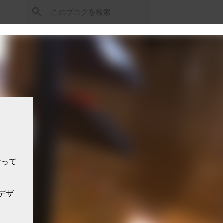
計って
デザ