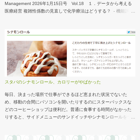
れほど大きくない。人が一緒に写っている新聞記事（ （まちの記
Management 2026年1月15日号 Vol.18 １．データから考える
憶）武蔵国府跡 東京都府中市：朝日新聞デジタル ）を見れば、
医療経営 複雑性係数の見直しで化学療法はどうする？ - 機能評価
大きさがわかりやすい。 救急救命士も同じで、うちは2人いる、3
係数IIの現行の複雑性係数は「複雑さ」を評価していない -「入院
人いるといったところで、それが多いのか、少ないのか分からな
初期までの包括範囲出来高点数」が高いのは化学療法 複雑性係数
い。平均値で見ても情報は十分でないかもしれない。しかし、ヒ
は微妙だ・・・と言い続けて10数年、ようやく見直されるよう
ストグラムなどをあわせて見れば、相対的なポジションが分かり
だ。ただ、その見直し内容も微妙では？？？というのが記事の主
やすい。朝日新聞の記事は、人が一緒に写っているので大きさを
旨。 AIにまとめさせるとこんな感じ。 日頃、各方面から「話が長
把握しやすい。 そういえば、大きさ比較でタバコの箱を横に並べ
い」と言われているので、自分が話すよりAIが話した方がよいと
るのって、最近見かけないなぁ・・・。このご時世、タバコはNG
言われるのは時間の問題だろう。
なのか？？
スタバのシナモンロール、カロリーがやばかった
毎日、決まった場所で仕事ができるほど恵まれた状況でないた
め、移動の合間にパソコンを開いたりするのにスターバックスな
どのコーヒーショップは便利だ。普通に食事する時間がなかった
りすると、サイドメニューのサンドイッチやシナモンロールをつ
まみながら、コーヒーを飲むこともある。 このシナモンロール。
とても甘くてコーヒーにはぴったりなのだが、いつもカロリーが
気になっていた。お腹の肉がだいぶたるんできたのは、こいつの