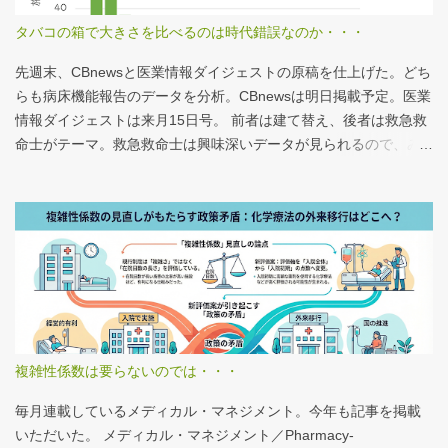
タバコの箱で大きさを比べるのは時代錯誤なのか・・・
先週末、CBnewsと医業情報ダイジェストの原稿を仕上げた。どち
らも病床機能報告のデータを分析。CBnewsは明日掲載予定。医業
情報ダイジェストは来月15日号。 前者は建て替え、後者は救急救
命士がテーマ。救急救命士は興味深いデータが見られるので、み
なさんも病床機能報告をチェックすることをおすすめしたい。 具
体的にどうみたらいいの？ なぜおすすめなの？という疑問に
は、医業情報ダイジェストの記事をお読みください！なのだが、
分析結果の一例は下のグラフ。 病床機能報告（2023年度報告）を
基に作成 ※救急救命士の人数は常勤・非常勤（常勤換算）の合
計。人数が0人の施設は集計に含まない この施設は何人いるんだろ
う？、あの施設は何人だろう？と見てみるだけでも十分興味深い
が、上のグラフのような情報が頭に入っていると、比較整理しや
すいと思う。 話は変わるが、何の情報もなく下記の写真を見たと
複雑性係数は要らないのでは・・・
する。立派な建物がある。武蔵国府の国司館（こくしのたち）を
復元したものだ。写真だけでは、大きさが分かりづらいはずだ。
毎月連載しているメディカル・マネジメント。今年も記事を掲載
今月訪れた武蔵国府跡 実際には10分の1サイズの模型なので、そ
いただいた。 メディカル・マネジメント／Pharmacy-