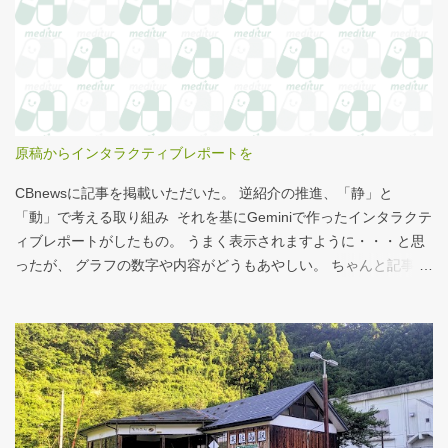
せいもあるのではないかと。 シナモンロール 556kcal 出所：
http://www.starbucks.co.jp/allergy/pdf/allergen-food.pdf 調べてビ
ビった。これはまずい。下手な食事以上のカロリーだ。 この
556kcalがどのくらいヤバイのか、スターバックス以上に良く行く
マクドナルドで考えてみる。（ちなみにマクドナルドは食事目的
でなく大抵が100円コーヒーのみ） クイズ！！ シナモンロール
原稿からインタラクティブレポートを
とカロリーがほぼ同じもの（530kcal～580kcal）を次のマクドナ
ルド商品から２つ選んでください ハンバーガー ビッグマック ダブ
CBnewsに記事を掲載いただいた。 逆紹介の推進、「静」と
ルクォーターパウンダー・チーズ フィレオフィッシュ てりやきマ
「動」で考える取り組み それを基にGeminiで作ったインタラクテ
ックバーガー マックフライポテト（S) マックフライポテト（M)
ィブレポートがしたもの。 うまく表示されますように・・・と思
マックフライポテト（L) 正解は続きで。
ったが、 グラフの数字や内容がどうもあやしい。 ちゃんと記事を
お読みください！というどうしようもない結論に。 逆紹介の推
進：インタラクティブレポート 逆紹介の推進レポート 課題 取り組
みの比較 患者の視点 解決策 なぜ「逆紹介」が重要なのか？ 医師
の働き方改革が進む中、大病院の外来負担軽減は喫緊の課題で
す。その鍵となるのが、地域の診療所へ患者を紹介する「逆紹
介」の推進です。しかし、その取り組みには大きな壁が存在しま
す。このレポートでは、データに基づき現状を分析し、未来への