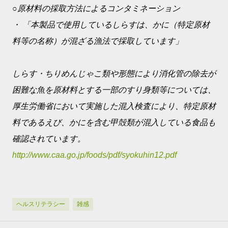
○原材料の採取方法によるコンタミネーション
・ 「本製品で使用しているしらすは、かに（特定原材
料等の名称）が混ざる漁法で採取しています」
しらす・ちりめんじゃこ類や形態により消化管の除去が
困難な魚を原材料とする一部のすり身類等については、
厚生労働省において実施した混入検査により、特定原材
料であるえび、かにを含む甲殻類が混入している食品も
確認されています。
http://www.caa.go.jp/foods/pdf/syokuhin12.pdf
ヘルスリテラシー
雑感