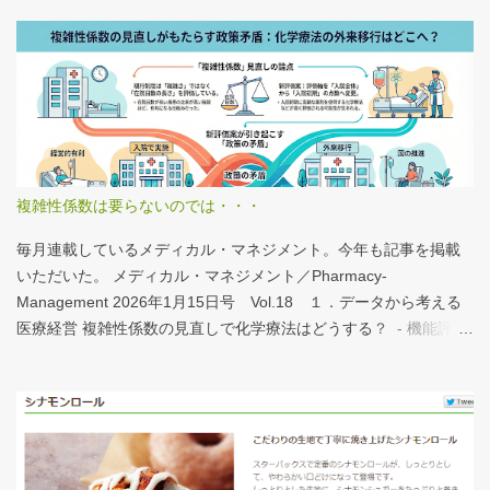
体的にどうみたらいいの？ なぜおすすめなの？という疑問に
は、医業情報ダイジェストの記事をお読みください！なのだが、
分析結果の一例は下のグラフ。 病床機能報告（2023年度報告）を
基に作成 ※救急救命士の人数は常勤・非常勤（常勤換算）の合
計。人数が0人の施設は集計に含まない この施設は何人いるんだろ
う？、あの施設は何人だろう？と見てみるだけでも十分興味深い
が、上のグラフのような情報が頭に入っていると、比較整理しや
すいと思う。 話は変わるが、何の情報もなく下記の写真を見たと
複雑性係数は要らないのでは・・・
する。立派な建物がある。武蔵国府の国司館（こくしのたち）を
復元したものだ。写真だけでは、大きさが分かりづらいはずだ。
毎月連載しているメディカル・マネジメント。今年も記事を掲載
今月訪れた武蔵国府跡 実際には10分の1サイズの模型なので、そ
いただいた。 メディカル・マネジメント／Pharmacy-
れほど大きくない。人が一緒に写っている新聞記事（ （まちの記
Management 2026年1月15日号 Vol.18 １．データから考える
憶）武蔵国府跡 東京都府中市：朝日新聞デジタル ）を見れば、
医療経営 複雑性係数の見直しで化学療法はどうする？ - 機能評価
大きさがわかりやすい。 救急救命士も同じで、うちは2人いる、3
係数IIの現行の複雑性係数は「複雑さ」を評価していない -「入院
人いるといったところで、それが多いのか、少ないのか分からな
初期までの包括範囲出来高点数」が高いのは化学療法 複雑性係数
い。平均値で見ても情報は十分でないかもしれない。しかし、ヒ
は微妙だ・・・と言い続けて10数年、ようやく見直されるよう
ストグラムなどをあわせて見れば、相対的なポジションが分かり
だ。ただ、その見直し内容も微妙では？？？というのが記事の主
やすい。朝日新聞の記事は、人が一緒に写っているので大きさを
旨。 AIにまとめさせるとこんな感じ。 日頃、各方面から「話が長
把握しやすい。 そういえば、大きさ比較でタバコの箱を横に並べ
い」と言われているので、自分が話すよりAIが話した方がよいと