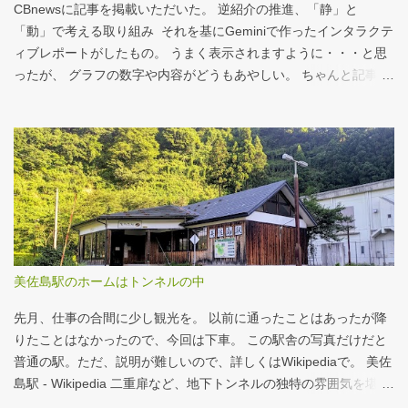
ルド商品から２つ選んでください ハンバーガー ビッグマック ダブ
CBnewsに記事を掲載いただいた。 逆紹介の推進、「静」と
ルクォーターパウンダー・チーズ フィレオフィッシュ てりやきマ
「動」で考える取り組み それを基にGeminiで作ったインタラクテ
ックバーガー マックフライポテト（S) マックフライポテト（M)
ィブレポートがしたもの。 うまく表示されますように・・・と思
マックフライポテト（L) 正解は続きで。
ったが、 グラフの数字や内容がどうもあやしい。 ちゃんと記事を
お読みください！というどうしようもない結論に。 逆紹介の推
進：インタラクティブレポート 逆紹介の推進レポート 課題 取り組
みの比較 患者の視点 解決策 なぜ「逆紹介」が重要なのか？ 医師
の働き方改革が進む中、大病院の外来負担軽減は喫緊の課題で
す。その鍵となるのが、地域の診療所へ患者を紹介する「逆紹
介」の推進です。しかし、その取り組みには大きな壁が存在しま
す。このレポートでは、データに基づき現状を分析し、未来への
道筋を探ります。 課題：大病院に集中する「再診」患者 紹介状の
ない患者の割合は減少傾向にありますが、多くの大病院、特に大
美佐島駅のホームはトンネルの中
学病院では「再診」で通院を続ける患者の比率が依然として高
く、外来機能の分化が進んでいない現状がうかがえます。これが
先月、仕事の合間に少し観光を。 以前に通ったことはあったが降
逆紹介推進の大きな背景となっています。 取り組...
りたことはなかったので、今回は下車。 この駅舎の写真だけだと
普通の駅。ただ、説明が難しいので、詳しくはWikipediaで。 美佐
島駅 - Wikipedia 二重扉など、地下トンネルの独特の雰囲気を堪
能。 遊んでばかりではないことを証明すべく、地下トンネルの話