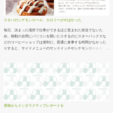
るのって、最近見かけないなぁ・・・。このご時世、タバコはNG
言われるのは時間の問題だろう。
なのか？？
スタバのシナモンロール、カロリーがやばかった
毎日、決まった場所で仕事ができるほど恵まれた状況でないた
め、移動の合間にパソコンを開いたりするのにスターバックスな
どのコーヒーショップは便利だ。普通に食事する時間がなかった
りすると、サイドメニューのサンドイッチやシナモンロールをつ
まみながら、コーヒーを飲むこともある。 このシナモンロール。
とても甘くてコーヒーにはぴったりなのだが、いつもカロリーが
気になっていた。お腹の肉がだいぶたるんできたのは、こいつの
せいもあるのではないかと。 シナモンロール 556kcal 出所：
http://www.starbucks.co.jp/allergy/pdf/allergen-food.pdf 調べてビ
ビった。これはまずい。下手な食事以上のカロリーだ。 この
556kcalがどのくらいヤバイのか、スターバックス以上に良く行く
マクドナルドで考えてみる。（ちなみにマクドナルドは食事目的
でなく大抵が100円コーヒーのみ） クイズ！！ シナモンロール
原稿からインタラクティブレポートを
とカロリーがほぼ同じもの（530kcal～580kcal）を次のマクドナ