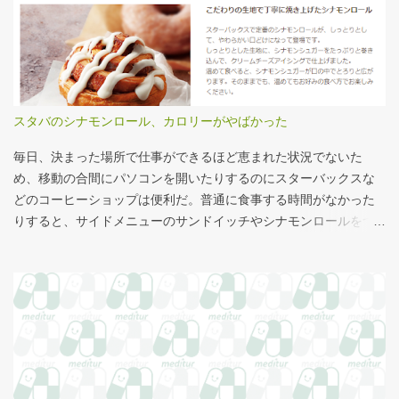
ストグラムなどをあわせて見れば、相対的なポジションが分かり
だ。ただ、その見直し内容も微妙では？？？というのが記事の主
やすい。朝日新聞の記事は、人が一緒に写っているので大きさを
旨。 AIにまとめさせるとこんな感じ。 日頃、各方面から「話が長
把握しやすい。 そういえば、大きさ比較でタバコの箱を横に並べ
い」と言われているので、自分が話すよりAIが話した方がよいと
るのって、最近見かけないなぁ・・・。このご時世、タバコはNG
言われるのは時間の問題だろう。
なのか？？
スタバのシナモンロール、カロリーがやばかった
毎日、決まった場所で仕事ができるほど恵まれた状況でないた
め、移動の合間にパソコンを開いたりするのにスターバックスな
どのコーヒーショップは便利だ。普通に食事する時間がなかった
りすると、サイドメニューのサンドイッチやシナモンロールをつ
まみながら、コーヒーを飲むこともある。 このシナモンロール。
とても甘くてコーヒーにはぴったりなのだが、いつもカロリーが
気になっていた。お腹の肉がだいぶたるんできたのは、こいつの
せいもあるのではないかと。 シナモンロール 556kcal 出所：
http://www.starbucks.co.jp/allergy/pdf/allergen-food.pdf 調べてビ
ビった。これはまずい。下手な食事以上のカロリーだ。 この
556kcalがどのくらいヤバイのか、スターバックス以上に良く行く
マクドナルドで考えてみる。（ちなみにマクドナルドは食事目的