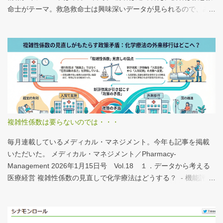
命士がテーマ。救急救命士は興味深いデータが見られるので、み
なさんも病床機能報告をチェックすることをおすすめしたい。 具
体的にどうみたらいいの？ なぜおすすめなの？という疑問に
は、医業情報ダイジェストの記事をお読みください！なのだが、
分析結果の一例は下のグラフ。 病床機能報告（2023年度報告）を
基に作成 ※救急救命士の人数は常勤・非常勤（常勤換算）の合
計。人数が0人の施設は集計に含まない この施設は何人いるんだろ
う？、あの施設は何人だろう？と見てみるだけでも十分興味深い
が、上のグラフのような情報が頭に入っていると、比較整理しや
すいと思う。 話は変わるが、何の情報もなく下記の写真を見たと
複雑性係数は要らないのでは・・・
する。立派な建物がある。武蔵国府の国司館（こくしのたち）を
復元したものだ。写真だけでは、大きさが分かりづらいはずだ。
毎月連載しているメディカル・マネジメント。今年も記事を掲載
今月訪れた武蔵国府跡 実際には10分の1サイズの模型なので、そ
いただいた。 メディカル・マネジメント／Pharmacy-
れほど大きくない。人が一緒に写っている新聞記事（ （まちの記
Management 2026年1月15日号 Vol.18 １．データから考える
憶）武蔵国府跡 東京都府中市：朝日新聞デジタル ）を見れば、
医療経営 複雑性係数の見直しで化学療法はどうする？ - 機能評価
大きさがわかりやすい。 救急救命士も同じで、うちは2人いる、3
係数IIの現行の複雑性係数は「複雑さ」を評価していない -「入院
人いるといったところで、それが多いのか、少ないのか分からな
初期までの包括範囲出来高点数」が高いのは化学療法 複雑性係数
い。平均値で見ても情報は十分でないかもしれない。しかし、ヒ
は微妙だ・・・と言い続けて10数年、ようやく見直されるよう