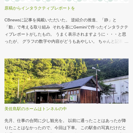
でなく大抵が100円コーヒーのみ） クイズ！！ シナモンロール
原稿からインタラクティブレポートを
とカロリーがほぼ同じもの（530kcal～580kcal）を次のマクドナ
ルド商品から２つ選んでください ハンバーガー ビッグマック ダブ
CBnewsに記事を掲載いただいた。 逆紹介の推進、「静」と
ルクォーターパウンダー・チーズ フィレオフィッシュ てりやきマ
「動」で考える取り組み それを基にGeminiで作ったインタラクテ
ックバーガー マックフライポテト（S) マックフライポテト（M)
ィブレポートがしたもの。 うまく表示されますように・・・と思
マックフライポテト（L) 正解は続きで。
ったが、 グラフの数字や内容がどうもあやしい。 ちゃんと記事を
お読みください！というどうしようもない結論に。 逆紹介の推
進：インタラクティブレポート 逆紹介の推進レポート 課題 取り組
みの比較 患者の視点 解決策 なぜ「逆紹介」が重要なのか？ 医師
の働き方改革が進む中、大病院の外来負担軽減は喫緊の課題で
す。その鍵となるのが、地域の診療所へ患者を紹介する「逆紹
介」の推進です。しかし、その取り組みには大きな壁が存在しま
す。このレポートでは、データに基づき現状を分析し、未来への
道筋を探ります。 課題：大病院に集中する「再診」患者 紹介状の
ない患者の割合は減少傾向にありますが、多くの大病院、特に大
美佐島駅のホームはトンネルの中
学病院では「再診」で通院を続ける患者の比率が依然として高
く、外来機能の分化が進んでいない現状がうかがえます。これが
先月、仕事の合間に少し観光を。 以前に通ったことはあったが降
逆紹介推進の大きな背景となっています。 取り組...
りたことはなかったので、今回は下車。 この駅舎の写真だけだと