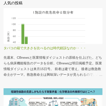
人気の投稿
タバコの箱で大きさを比べるのは時代錯誤なのか・・・
先週末、CBnewsと医業情報ダイジェストの原稿を仕上げた。どち
らも病床機能報告のデータを分析。CBnewsは明日掲載予定。医業
情報ダイジェストは来月15日号。 前者は建て替え、後者は救急救
命士がテーマ。救急救命士は興味深いデータが見られるので、み
なさんも病床機能報告をチェックすることをおすすめしたい。 具
体的にどうみたらいいの？ なぜおすすめなの？という疑問に
は、医業情報ダイジェストの記事をお読みください！なのだが、
分析結果の一例は下のグラフ。 病床機能報告（2023年度報告）を
基に作成 ※救急救命士の人数は常勤・非常勤（常勤換算）の合