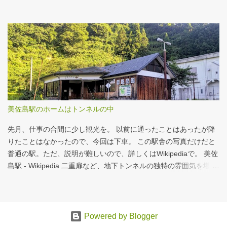
お読みください！というどうしようもない結論に。 逆紹介の推
進：インタラクティブレポート 逆紹介の推進レポート 課題 取り組
みの比較 患者の視点 解決策 なぜ「逆紹介」が重要なのか？ 医師
の働き方改革が進む中、大病院の外来負担軽減は喫緊の課題で
す。その鍵となるのが、地域の診療所へ患者を紹介する「逆紹
介」の推進です。しかし、その取り組みには大きな壁が存在しま
す。このレポートでは、データに基づき現状を分析し、未来への
道筋を探ります。 課題：大病院に集中する「再診」患者 紹介状の
ない患者の割合は減少傾向にありますが、多くの大病院、特に大
美佐島駅のホームはトンネルの中
学病院では「再診」で通院を続ける患者の比率が依然として高
く、外来機能の分化が進んでいない現状がうかがえます。これが
先月、仕事の合間に少し観光を。 以前に通ったことはあったが降
逆紹介推進の大きな背景となっています。 取り組...
りたことはなかったので、今回は下車。 この駅舎の写真だけだと
普通の駅。ただ、説明が難しいので、詳しくはWikipediaで。 美佐
島駅 - Wikipedia 二重扉など、地下トンネルの独特の雰囲気を堪
能。 遊んでばかりではないことを証明すべく、地下トンネルの話
はここまでにして、以下、掲載された記事について。 摂食嚥下支
援チームへの手厚い評価を - CBnewsマネジメント 先月くらいか
ら、アウトカム志向の診療報酬について社内でディスカッショ
Powered by Blogger
ン。その一環で、過去の原稿を読み返し。そこで、摂食嚥下支援