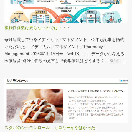
計。人数が0人の施設は集計に含まない この施設は何人いるんだろ
う？、あの施設は何人だろう？と見てみるだけでも十分興味深い
が、上のグラフのような情報が頭に入っていると、比較整理しや
すいと思う。 話は変わるが、何の情報もなく下記の写真を見たと
複雑性係数は要らないのでは・・・
する。立派な建物がある。武蔵国府の国司館（こくしのたち）を
復元したものだ。写真だけでは、大きさが分かりづらいはずだ。
毎月連載しているメディカル・マネジメント。今年も記事を掲載
今月訪れた武蔵国府跡 実際には10分の1サイズの模型なので、そ
いただいた。 メディカル・マネジメント／Pharmacy-
れほど大きくない。人が一緒に写っている新聞記事（ （まちの記
Management 2026年1月15日号 Vol.18 １．データから考える
憶）武蔵国府跡 東京都府中市：朝日新聞デジタル ）を見れば、
医療経営 複雑性係数の見直しで化学療法はどうする？ - 機能評価
大きさがわかりやすい。 救急救命士も同じで、うちは2人いる、3
係数IIの現行の複雑性係数は「複雑さ」を評価していない -「入院
人いるといったところで、それが多いのか、少ないのか分からな
初期までの包括範囲出来高点数」が高いのは化学療法 複雑性係数
い。平均値で見ても情報は十分でないかもしれない。しかし、ヒ
は微妙だ・・・と言い続けて10数年、ようやく見直されるよう
ストグラムなどをあわせて見れば、相対的なポジションが分かり
だ。ただ、その見直し内容も微妙では？？？というのが記事の主
やすい。朝日新聞の記事は、人が一緒に写っているので大きさを
旨。 AIにまとめさせるとこんな感じ。 日頃、各方面から「話が長
把握しやすい。 そういえば、大きさ比較でタバコの箱を横に並べ
い」と言われているので、自分が話すよりAIが話した方がよいと
るのって、最近見かけないなぁ・・・。このご時世、タバコはNG
言われるのは時間の問題だろう。
なのか？？
スタバのシナモンロール、カロリーがやばかった