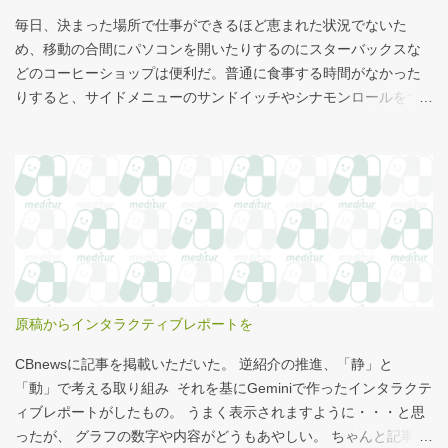
毎日、決まった場所で仕事ができるほど恵まれた状況でないた
め、移動の合間にパソコンを開いたりするのにスターバックスな
どのコーヒーショップは便利だ。普通に食事する時間がなかった
りすると、サイドメニューのサンドイッチやシナモンロールをつ
まみながら、コーヒーを飲むこともある。 このシナモンロール。
とても甘くてコーヒーにはぴったりなのだが、いつもカロリーが
気になっていた。お腹の肉がだいぶたるんできたのは、こいつの
せいもあるのではないかと。 シナモンロール 556kcal 出所：
http://www.starbucks.co.jp/allergy/pdf/allergen-food.pdf 調べてビ
ビった。これはまずい。下手な食事以上のカロリーだ。 この
556kcalがどのくらいヤバイのか、スターバックス以上に良く行く
マクドナルドで考えてみる。（ちなみにマクドナルドは食事目的
でなく大抵が100円コーヒーのみ） クイズ！！ シナモンロール
原稿からインタラクティブレポートを
とカロリーがほぼ同じもの（530kcal～580kcal）を次のマクドナ
ルド商品から２つ選んでください ハンバーガー ビッグマック ダブ
CBnewsに記事を掲載いただいた。 逆紹介の推進、「静」と
ルクォーターパウンダー・チーズ フィレオフィッシュ てりやきマ
「動」で考える取り組み それを基にGeminiで作ったインタラクテ
ックバーガー マックフライポテト（S) マックフライポテト（M)
ィブレポートがしたもの。 うまく表示されますように・・・と思
マックフライポテト（L) 正解は続きで。
ったが、 グラフの数字や内容がどうもあやしい。 ちゃんと記事を