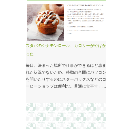
国府の国司館（こくしのたち）を復元したも
価係数IIの現行の複雑性係数は「複雑さ」を
のだ。写真だけでは、大きさが分かりづらい
評価していない -「入院初期までの包括範囲
はずだ。 今月訪れた武蔵国府跡 実際には10
出来高点数」が高いのは化学療法 複雑性係
分の1サイズの模型なので、それほど大きく
数は微妙だ・・・と言い続けて10数年、よ
ない。人が一緒に写っている新聞記事（
うやく見直されるようだ。ただ、その見直し
（まちの記憶）武蔵国府跡 東京都府中市：
内容も微妙では？？？というのが記事の主
朝日新聞デジタル ）を見れば、大きさがわ
旨。 AIにまとめさせるとこんな感じ。 日
スタバのシナモンロール、カロリーがやばか
かりやすい。 救急救命士も同じで、うちは2
頃、各方面から「話が長い」と言われている
った
人いる、3人いるといったところで、それが
ので、自分が話すよりAIが話した方がよいと
多いのか、少ないのか分からない。平均値で
言われるのは時間の問題だろう。
毎日、決まった場所で仕事ができるほど恵ま
見ても情報は十分でないかもしれない。しか
れた状況でないため、移動の合間にパソコン
し、ヒストグラムなどをあわせて見れば、相
を開いたりするのにスターバックスなどのコ
対的なポジションが分かりやすい。朝日新聞
ーヒーショップは便利だ。普通に食事する時
の記事は、人が一緒に写っているので大きさ
間がなかったりすると、サイドメニューのサ
を把握しやすい。 そういえば、大きさ比較
ンドイッチやシナモンロールをつまみなが
でタバコの箱を横に並べるのって、最近見か
ら、コーヒーを飲むこともある。 このシナ
けないなぁ・・・。このご時世、タバコは
モンロール。とても甘くてコーヒーにはぴっ
NGなのか？？
たりなのだが、いつもカロリーが気になって
いた。お腹の肉がだいぶたるんできたのは、