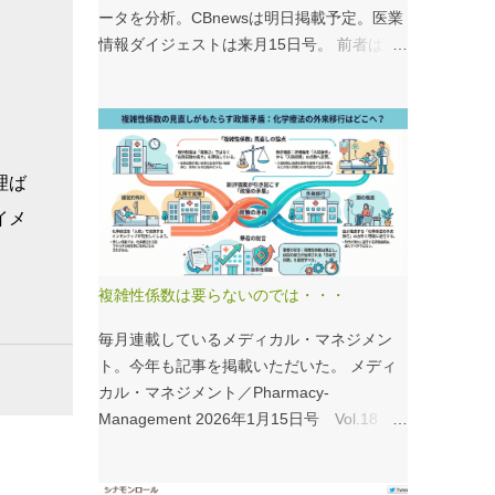
ータを分析。CBnewsは明日掲載予定。医業
情報ダイジェストは来月15日号。 前者は建
て替え、後者は救急救命士がテーマ。救急救
命士は興味深いデータが見られるので、みな
さんも病床機能報告をチェックすることをお
すすめしたい。 具体的にどうみたらいい
の？ なぜおすすめなの？という疑問には、
理ば
医業情報ダイジェストの記事をお読みくださ
イメ
い！なのだが、分析結果の一例は下のグラ
フ。 病床機能報告（2023年度報告）を基に
作成 ※救急救命士の人数は常勤・非常勤（常
複雑性係数は要らないのでは・・・
勤換算）の合計。人数が0人の施設は集計に
含まない この施設は何人いるんだろう？、
毎月連載しているメディカル・マネジメン
あの施設は何人だろう？と見てみるだけでも
ト。今年も記事を掲載いただいた。 メディ
十分興味深いが、上のグラフのような情報が
カル・マネジメント／Pharmacy-
頭に入っていると、比較整理しやすいと思
Management 2026年1月15日号 Vol.18
う。 話は変わるが、何の情報もなく下記の
１．データから考える医療経営 複雑性係数
写真を見たとする。立派な建物がある。武蔵
の見直しで化学療法はどうする？ - 機能評