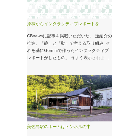
こいつのせいもあるのではないかと。 シナ
モンロール 556kcal 出所：
http://www.starbucks.co.jp/allergy/pdf/allerg
原稿からインタラクティブレポートを
en-food.pdf 調べてビビった。これはまず
い。下手な食事以上のカロリーだ。 この
CBnewsに記事を掲載いただいた。 逆紹介の
556kcalがどのくらいヤバイのか、スターバ
推進、「静」と「動」で考える取り組み そ
ックス以上に良く行くマクドナルドで考えて
れを基にGeminiで作ったインタラクティブ
みる。（ちなみにマクドナルドは食事目的で
レポートがしたもの。 うまく表示されます
なく大抵が100円コーヒーのみ） クイ
ように・・・と思ったが、 グラフの数字や
ズ！！ シナモンロールとカロリーがほぼ同
内容がどうもあやしい。 ちゃんと記事をお
じもの（530kcal～580kcal）を次のマクドナ
読みください！というどうしようもない結論
ルド商品から２つ選んでください ハンバー
に。 逆紹介の推進：インタラクティブレポ
ガー ビッグマック ダブルクォーターパウン
ート 逆紹介の推進レポート 課題 取り組みの
ダー・チーズ フィレオフィッシュ てりやき
比較 患者の視点 解決策 なぜ「逆紹介」が重
マックバーガー マックフライポテト（S) マ
要なのか？ 医師の働き方改革が進む中、大
ックフライポテト（M) マックフライポテト
病院の外来負担軽減は喫緊の課題です。その
（L) 正解は続きで。
鍵となるのが、地域の診療所へ患者を紹介す
美佐島駅のホームはトンネルの中
る「逆紹介」の推進です。しかし、その取り