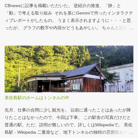
ルド商品から２つ選んでください ハンバーガー ビッグマック ダブ
CBnewsに記事を掲載いただいた。 逆紹介の推進、「静」と
ルクォーターパウンダー・チーズ フィレオフィッシュ てりやきマ
「動」で考える取り組み それを基にGeminiで作ったインタラクテ
ックバーガー マックフライポテト（S) マックフライポテト（M)
ィブレポートがしたもの。 うまく表示されますように・・・と思
マックフライポテト（L) 正解は続きで。
ったが、 グラフの数字や内容がどうもあやしい。 ちゃんと記事を
お読みください！というどうしようもない結論に。 逆紹介の推
進：インタラクティブレポート 逆紹介の推進レポート 課題 取り組
みの比較 患者の視点 解決策 なぜ「逆紹介」が重要なのか？ 医師
の働き方改革が進む中、大病院の外来負担軽減は喫緊の課題で
す。その鍵となるのが、地域の診療所へ患者を紹介する「逆紹
介」の推進です。しかし、その取り組みには大きな壁が存在しま
す。このレポートでは、データに基づき現状を分析し、未来への
道筋を探ります。 課題：大病院に集中する「再診」患者 紹介状の
ない患者の割合は減少傾向にありますが、多くの大病院、特に大
美佐島駅のホームはトンネルの中
学病院では「再診」で通院を続ける患者の比率が依然として高
く、外来機能の分化が進んでいない現状がうかがえます。これが
先月、仕事の合間に少し観光を。 以前に通ったことはあったが降
逆紹介推進の大きな背景となっています。 取り組...
りたことはなかったので、今回は下車。 この駅舎の写真だけだと
普通の駅。ただ、説明が難しいので、詳しくはWikipediaで。 美佐
島駅 - Wikipedia 二重扉など、地下トンネルの独特の雰囲気を堪