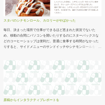
把握しやすい。 そういえば、大きさ比較でタバコの箱を横に並べ
い」と言われているので、自分が話すよりAIが話した方がよいと
るのって、最近見かけないなぁ・・・。このご時世、タバコはNG
言われるのは時間の問題だろう。
なのか？？
スタバのシナモンロール、カロリーがやばかった
毎日、決まった場所で仕事ができるほど恵まれた状況でないた
め、移動の合間にパソコンを開いたりするのにスターバックスな
どのコーヒーショップは便利だ。普通に食事する時間がなかった
りすると、サイドメニューのサンドイッチやシナモンロールをつ
まみながら、コーヒーを飲むこともある。 このシナモンロール。
とても甘くてコーヒーにはぴったりなのだが、いつもカロリーが
気になっていた。お腹の肉がだいぶたるんできたのは、こいつの
せいもあるのではないかと。 シナモンロール 556kcal 出所：
http://www.starbucks.co.jp/allergy/pdf/allergen-food.pdf 調べてビ
ビった。これはまずい。下手な食事以上のカロリーだ。 この
556kcalがどのくらいヤバイのか、スターバックス以上に良く行く
マクドナルドで考えてみる。（ちなみにマクドナルドは食事目的
でなく大抵が100円コーヒーのみ） クイズ！！ シナモンロール
原稿からインタラクティブレポートを
とカロリーがほぼ同じもの（530kcal～580kcal）を次のマクドナ