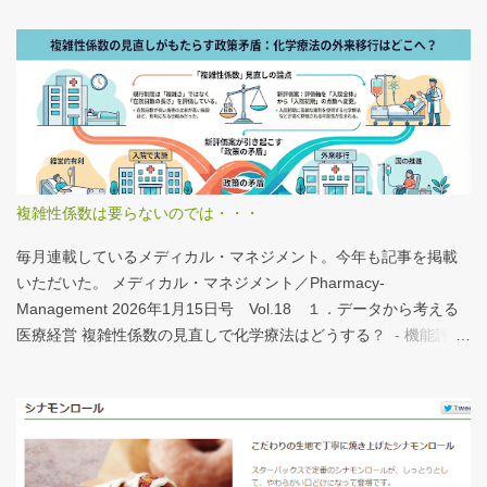
体的にどうみたらいいの？ なぜおすすめなの？という疑問に
は、医業情報ダイジェストの記事をお読みください！なのだが、
分析結果の一例は下のグラフ。 病床機能報告（2023年度報告）を
基に作成 ※救急救命士の人数は常勤・非常勤（常勤換算）の合
計。人数が0人の施設は集計に含まない この施設は何人いるんだろ
う？、あの施設は何人だろう？と見てみるだけでも十分興味深い
が、上のグラフのような情報が頭に入っていると、比較整理しや
すいと思う。 話は変わるが、何の情報もなく下記の写真を見たと
複雑性係数は要らないのでは・・・
する。立派な建物がある。武蔵国府の国司館（こくしのたち）を
復元したものだ。写真だけでは、大きさが分かりづらいはずだ。
毎月連載しているメディカル・マネジメント。今年も記事を掲載
今月訪れた武蔵国府跡 実際には10分の1サイズの模型なので、そ
いただいた。 メディカル・マネジメント／Pharmacy-
れほど大きくない。人が一緒に写っている新聞記事（ （まちの記
Management 2026年1月15日号 Vol.18 １．データから考える
憶）武蔵国府跡 東京都府中市：朝日新聞デジタル ）を見れば、
医療経営 複雑性係数の見直しで化学療法はどうする？ - 機能評価
大きさがわかりやすい。 救急救命士も同じで、うちは2人いる、3
係数IIの現行の複雑性係数は「複雑さ」を評価していない -「入院
人いるといったところで、それが多いのか、少ないのか分からな
初期までの包括範囲出来高点数」が高いのは化学療法 複雑性係数
い。平均値で見ても情報は十分でないかもしれない。しかし、ヒ
は微妙だ・・・と言い続けて10数年、ようやく見直されるよう
ストグラムなどをあわせて見れば、相対的なポジションが分かり
だ。ただ、その見直し内容も微妙では？？？というのが記事の主
やすい。朝日新聞の記事は、人が一緒に写っているので大きさを
旨。 AIにまとめさせるとこんな感じ。 日頃、各方面から「話が長