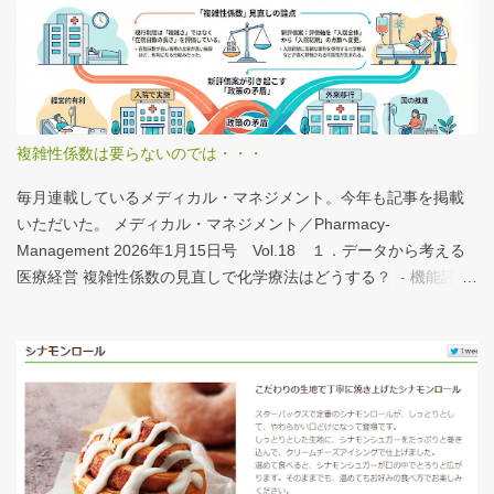
分析結果の一例は下のグラフ。 病床機能報告（2023年度報告）を
基に作成 ※救急救命士の人数は常勤・非常勤（常勤換算）の合
計。人数が0人の施設は集計に含まない この施設は何人いるんだろ
う？、あの施設は何人だろう？と見てみるだけでも十分興味深い
が、上のグラフのような情報が頭に入っていると、比較整理しや
すいと思う。 話は変わるが、何の情報もなく下記の写真を見たと
複雑性係数は要らないのでは・・・
する。立派な建物がある。武蔵国府の国司館（こくしのたち）を
復元したものだ。写真だけでは、大きさが分かりづらいはずだ。
毎月連載しているメディカル・マネジメント。今年も記事を掲載
今月訪れた武蔵国府跡 実際には10分の1サイズの模型なので、そ
いただいた。 メディカル・マネジメント／Pharmacy-
れほど大きくない。人が一緒に写っている新聞記事（ （まちの記
Management 2026年1月15日号 Vol.18 １．データから考える
憶）武蔵国府跡 東京都府中市：朝日新聞デジタル ）を見れば、
医療経営 複雑性係数の見直しで化学療法はどうする？ - 機能評価
大きさがわかりやすい。 救急救命士も同じで、うちは2人いる、3
係数IIの現行の複雑性係数は「複雑さ」を評価していない -「入院
人いるといったところで、それが多いのか、少ないのか分からな
初期までの包括範囲出来高点数」が高いのは化学療法 複雑性係数
い。平均値で見ても情報は十分でないかもしれない。しかし、ヒ
は微妙だ・・・と言い続けて10数年、ようやく見直されるよう
ストグラムなどをあわせて見れば、相対的なポジションが分かり
だ。ただ、その見直し内容も微妙では？？？というのが記事の主
やすい。朝日新聞の記事は、人が一緒に写っているので大きさを
旨。 AIにまとめさせるとこんな感じ。 日頃、各方面から「話が長
把握しやすい。 そういえば、大きさ比較でタバコの箱を横に並べ
い」と言われているので、自分が話すよりAIが話した方がよいと
るのって、最近見かけないなぁ・・・。このご時世、タバコはNG
言われるのは時間の問題だろう。
なのか？？