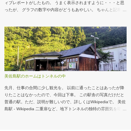
ックバーガー マックフライポテト（S) マックフライポテト（M)
ィブレポートがしたもの。 うまく表示されますように・・・と思
マックフライポテト（L) 正解は続きで。
ったが、 グラフの数字や内容がどうもあやしい。 ちゃんと記事を
お読みください！というどうしようもない結論に。 逆紹介の推
進：インタラクティブレポート 逆紹介の推進レポート 課題 取り組
みの比較 患者の視点 解決策 なぜ「逆紹介」が重要なのか？ 医師
の働き方改革が進む中、大病院の外来負担軽減は喫緊の課題で
す。その鍵となるのが、地域の診療所へ患者を紹介する「逆紹
介」の推進です。しかし、その取り組みには大きな壁が存在しま
す。このレポートでは、データに基づき現状を分析し、未来への
道筋を探ります。 課題：大病院に集中する「再診」患者 紹介状の
ない患者の割合は減少傾向にありますが、多くの大病院、特に大
美佐島駅のホームはトンネルの中
学病院では「再診」で通院を続ける患者の比率が依然として高
く、外来機能の分化が進んでいない現状がうかがえます。これが
先月、仕事の合間に少し観光を。 以前に通ったことはあったが降
逆紹介推進の大きな背景となっています。 取り組...
りたことはなかったので、今回は下車。 この駅舎の写真だけだと
普通の駅。ただ、説明が難しいので、詳しくはWikipediaで。 美佐
島駅 - Wikipedia 二重扉など、地下トンネルの独特の雰囲気を堪
能。 遊んでばかりではないことを証明すべく、地下トンネルの話
はここまでにして、以下、掲載された記事について。 摂食嚥下支
援チームへの手厚い評価を - CBnewsマネジメント 先月くらいか