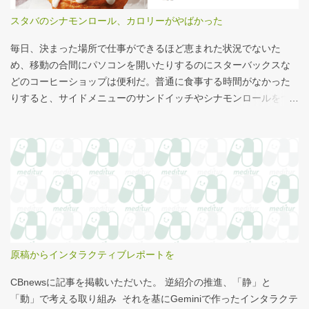
スタバのシナモンロール、カロリーがやばかった
毎日、決まった場所で仕事ができるほど恵まれた状況でないた
め、移動の合間にパソコンを開いたりするのにスターバックスな
どのコーヒーショップは便利だ。普通に食事する時間がなかった
りすると、サイドメニューのサンドイッチやシナモンロールをつ
まみながら、コーヒーを飲むこともある。 このシナモンロール。
とても甘くてコーヒーにはぴったりなのだが、いつもカロリーが
気になっていた。お腹の肉がだいぶたるんできたのは、こいつの
せいもあるのではないかと。 シナモンロール 556kcal 出所：
http://www.starbucks.co.jp/allergy/pdf/allergen-food.pdf 調べてビ
ビった。これはまずい。下手な食事以上のカロリーだ。 この
556kcalがどのくらいヤバイのか、スターバックス以上に良く行く
マクドナルドで考えてみる。（ちなみにマクドナルドは食事目的
でなく大抵が100円コーヒーのみ） クイズ！！ シナモンロール
原稿からインタラクティブレポートを
とカロリーがほぼ同じもの（530kcal～580kcal）を次のマクドナ
ルド商品から２つ選んでください ハンバーガー ビッグマック ダブ
CBnewsに記事を掲載いただいた。 逆紹介の推進、「静」と
ルクォーターパウンダー・チーズ フィレオフィッシュ てりやきマ
「動」で考える取り組み それを基にGeminiで作ったインタラクテ