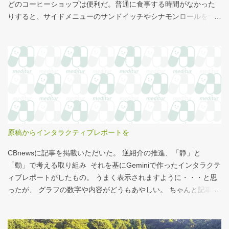
どのコーヒーショップは便利だ。普通に食事する時間がなかった
りすると、サイドメニューのサンドイッチやシナモンロールをつ
まみながら、コーヒーを飲むこともある。 このシナモンロール。
とても甘くてコーヒーにはぴったりなのだが、いつもカロリーが
気になっていた。お腹の肉がだいぶたるんできたのは、こいつの
せいもあるのではないかと。 シナモンロール 556kcal 出所：
http://www.starbucks.co.jp/allergy/pdf/allergen-food.pdf 調べてビ
ビった。これはまずい。下手な食事以上のカロリーだ。 この
556kcalがどのくらいヤバイのか、スターバックス以上に良く行く
マクドナルドで考えてみる。（ちなみにマクドナルドは食事目的
でなく大抵が100円コーヒーのみ） クイズ！！ シナモンロール
原稿からインタラクティブレポートを
とカロリーがほぼ同じもの（530kcal～580kcal）を次のマクドナ
ルド商品から２つ選んでください ハンバーガー ビッグマック ダブ
CBnewsに記事を掲載いただいた。 逆紹介の推進、「静」と
ルクォーターパウンダー・チーズ フィレオフィッシュ てりやきマ
「動」で考える取り組み それを基にGeminiで作ったインタラクテ
ックバーガー マックフライポテト（S) マックフライポテト（M)
ィブレポートがしたもの。 うまく表示されますように・・・と思
マックフライポテト（L) 正解は続きで。
ったが、 グラフの数字や内容がどうもあやしい。 ちゃんと記事を
お読みください！というどうしようもない結論に。 逆紹介の推
進：インタラクティブレポート 逆紹介の推進レポート 課題 取り組
みの比較 患者の視点 解決策 なぜ「逆紹介」が重要なのか？ 医師