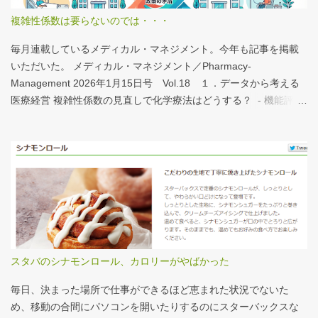
すいと思う。 話は変わるが、何の情報もなく下記の写真を見たと
複雑性係数は要らないのでは・・・
する。立派な建物がある。武蔵国府の国司館（こくしのたち）を
復元したものだ。写真だけでは、大きさが分かりづらいはずだ。
毎月連載しているメディカル・マネジメント。今年も記事を掲載
今月訪れた武蔵国府跡 実際には10分の1サイズの模型なので、そ
いただいた。 メディカル・マネジメント／Pharmacy-
れほど大きくない。人が一緒に写っている新聞記事（ （まちの記
Management 2026年1月15日号 Vol.18 １．データから考える
憶）武蔵国府跡 東京都府中市：朝日新聞デジタル ）を見れば、
医療経営 複雑性係数の見直しで化学療法はどうする？ - 機能評価
大きさがわかりやすい。 救急救命士も同じで、うちは2人いる、3
係数IIの現行の複雑性係数は「複雑さ」を評価していない -「入院
人いるといったところで、それが多いのか、少ないのか分からな
初期までの包括範囲出来高点数」が高いのは化学療法 複雑性係数
い。平均値で見ても情報は十分でないかもしれない。しかし、ヒ
は微妙だ・・・と言い続けて10数年、ようやく見直されるよう
ストグラムなどをあわせて見れば、相対的なポジションが分かり
だ。ただ、その見直し内容も微妙では？？？というのが記事の主
やすい。朝日新聞の記事は、人が一緒に写っているので大きさを
旨。 AIにまとめさせるとこんな感じ。 日頃、各方面から「話が長
把握しやすい。 そういえば、大きさ比較でタバコの箱を横に並べ
い」と言われているので、自分が話すよりAIが話した方がよいと
るのって、最近見かけないなぁ・・・。このご時世、タバコはNG
言われるのは時間の問題だろう。
なのか？？
スタバのシナモンロール、カロリーがやばかった
毎日、決まった場所で仕事ができるほど恵まれた状況でないた
め、移動の合間にパソコンを開いたりするのにスターバックスな