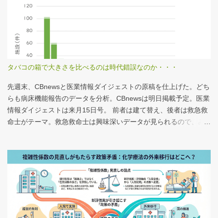
タバコの箱で大きさを比べるのは時代錯誤なのか・・・
先週末、CBnewsと医業情報ダイジェストの原稿を仕上げた。どち
らも病床機能報告のデータを分析。CBnewsは明日掲載予定。医業
情報ダイジェストは来月15日号。 前者は建て替え、後者は救急救
命士がテーマ。救急救命士は興味深いデータが見られるので、み
なさんも病床機能報告をチェックすることをおすすめしたい。 具
体的にどうみたらいいの？ なぜおすすめなの？という疑問に
は、医業情報ダイジェストの記事をお読みください！なのだが、
分析結果の一例は下のグラフ。 病床機能報告（2023年度報告）を
基に作成 ※救急救命士の人数は常勤・非常勤（常勤換算）の合
計。人数が0人の施設は集計に含まない この施設は何人いるんだろ
う？、あの施設は何人だろう？と見てみるだけでも十分興味深い
が、上のグラフのような情報が頭に入っていると、比較整理しや