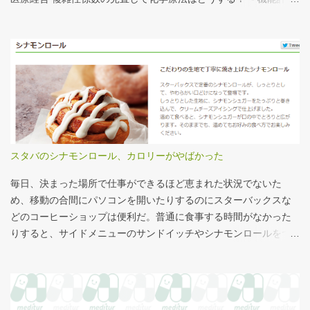
大きさがわかりやすい。 救急救命士も同じで、うちは2人いる、3
係数IIの現行の複雑性係数は「複雑さ」を評価していない -「入院
人いるといったところで、それが多いのか、少ないのか分からな
初期までの包括範囲出来高点数」が高いのは化学療法 複雑性係数
い。平均値で見ても情報は十分でないかもしれない。しかし、ヒ
は微妙だ・・・と言い続けて10数年、ようやく見直されるよう
ストグラムなどをあわせて見れば、相対的なポジションが分かり
だ。ただ、その見直し内容も微妙では？？？というのが記事の主
やすい。朝日新聞の記事は、人が一緒に写っているので大きさを
旨。 AIにまとめさせるとこんな感じ。 日頃、各方面から「話が長
把握しやすい。 そういえば、大きさ比較でタバコの箱を横に並べ
い」と言われているので、自分が話すよりAIが話した方がよいと
るのって、最近見かけないなぁ・・・。このご時世、タバコはNG
言われるのは時間の問題だろう。
なのか？？
スタバのシナモンロール、カロリーがやばかった
毎日、決まった場所で仕事ができるほど恵まれた状況でないた
め、移動の合間にパソコンを開いたりするのにスターバックスな
どのコーヒーショップは便利だ。普通に食事する時間がなかった
りすると、サイドメニューのサンドイッチやシナモンロールをつ
まみながら、コーヒーを飲むこともある。 このシナモンロール。
とても甘くてコーヒーにはぴったりなのだが、いつもカロリーが
気になっていた。お腹の肉がだいぶたるんできたのは、こいつの
せいもあるのではないかと。 シナモンロール 556kcal 出所：