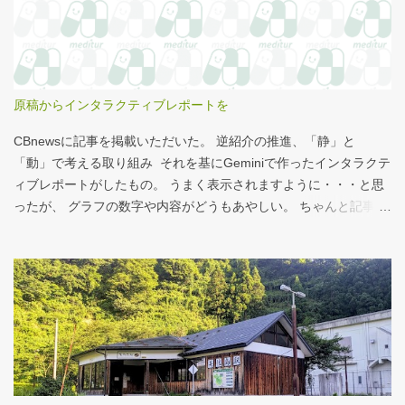
http://www.starbucks.co.jp/allergy/pdf/allergen-food.pdf 調べてビ
ビった。これはまずい。下手な食事以上のカロリーだ。 この
556kcalがどのくらいヤバイのか、スターバックス以上に良く行く
マクドナルドで考えてみる。（ちなみにマクドナルドは食事目的
でなく大抵が100円コーヒーのみ） クイズ！！ シナモンロール
原稿からインタラクティブレポートを
とカロリーがほぼ同じもの（530kcal～580kcal）を次のマクドナ
ルド商品から２つ選んでください ハンバーガー ビッグマック ダブ
CBnewsに記事を掲載いただいた。 逆紹介の推進、「静」と
ルクォーターパウンダー・チーズ フィレオフィッシュ てりやきマ
「動」で考える取り組み それを基にGeminiで作ったインタラクテ
ックバーガー マックフライポテト（S) マックフライポテト（M)
ィブレポートがしたもの。 うまく表示されますように・・・と思
マックフライポテト（L) 正解は続きで。
ったが、 グラフの数字や内容がどうもあやしい。 ちゃんと記事を
お読みください！というどうしようもない結論に。 逆紹介の推
進：インタラクティブレポート 逆紹介の推進レポート 課題 取り組
みの比較 患者の視点 解決策 なぜ「逆紹介」が重要なのか？ 医師
の働き方改革が進む中、大病院の外来負担軽減は喫緊の課題で
す。その鍵となるのが、地域の診療所へ患者を紹介する「逆紹
介」の推進です。しかし、その取り組みには大きな壁が存在しま
す。このレポートでは、データに基づき現状を分析し、未来への
道筋を探ります。 課題：大病院に集中する「再診」患者 紹介状の
ない患者の割合は減少傾向にありますが、多くの大病院、特に大