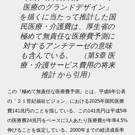
医療のグランドデザイン」
を描くに当たって推計した国
民医療・介護費は、厚生省の
極めて無責任な医療費予測に
対するアンチテーゼの意味
も含んでいる。
（第5章 医
療・介護サービス費用の将来
推計 から引用）
この『極めて無責任な医療費予測』とは、平成6年公表
の「２１世紀福祉ビジョン」における2025年国民医療
費141兆円のことを指している。この141兆円は平成5年
の医療費24兆円をベースに1人あたり医療費が年率4.5%
伸びることを仮定している。2000年までの経済成長率