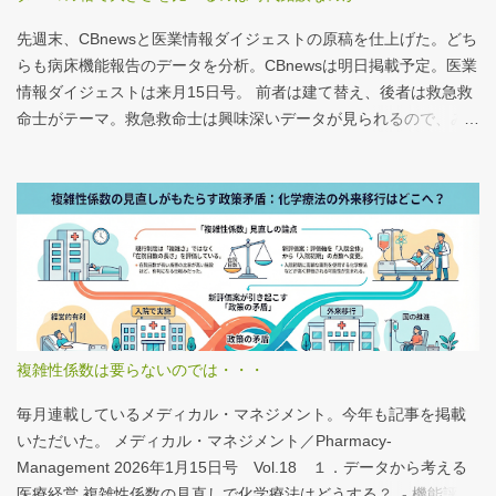
先週末、CBnewsと医業情報ダイジェストの原稿を仕上げた。どち
らも病床機能報告のデータを分析。CBnewsは明日掲載予定。医業
情報ダイジェストは来月15日号。 前者は建て替え、後者は救急救
命士がテーマ。救急救命士は興味深いデータが見られるので、み
なさんも病床機能報告をチェックすることをおすすめしたい。 具
体的にどうみたらいいの？ なぜおすすめなの？という疑問に
は、医業情報ダイジェストの記事をお読みください！なのだが、
分析結果の一例は下のグラフ。 病床機能報告（2023年度報告）を
基に作成 ※救急救命士の人数は常勤・非常勤（常勤換算）の合
計。人数が0人の施設は集計に含まない この施設は何人いるんだろ
う？、あの施設は何人だろう？と見てみるだけでも十分興味深い
が、上のグラフのような情報が頭に入っていると、比較整理しや
すいと思う。 話は変わるが、何の情報もなく下記の写真を見たと
複雑性係数は要らないのでは・・・
する。立派な建物がある。武蔵国府の国司館（こくしのたち）を
復元したものだ。写真だけでは、大きさが分かりづらいはずだ。
毎月連載しているメディカル・マネジメント。今年も記事を掲載
今月訪れた武蔵国府跡 実際には10分の1サイズの模型なので、そ
いただいた。 メディカル・マネジメント／Pharmacy-
れほど大きくない。人が一緒に写っている新聞記事（ （まちの記
Management 2026年1月15日号 Vol.18 １．データから考える
憶）武蔵国府跡 東京都府中市：朝日新聞デジタル ）を見れば、
医療経営 複雑性係数の見直しで化学療法はどうする？ - 機能評価