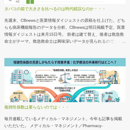
タバコの箱で大きさを比べるのは時代錯誤なのか・・・
先週末、CBnewsと医業情報ダイジェストの原稿を仕上げた。どち
らも病床機能報告のデータを分析。CBnewsは明日掲載予定。医業
情報ダイジェストは来月15日号。 前者は建て替え、後者は救急救
命士がテーマ。救急救命士は興味深いデータが見られるので、み
なさんも病床機能報告をチェックすることをおすすめしたい。 具
体的にどうみたらいいの？ なぜおすすめなの？という疑問に
は、医業情報ダイジェストの記事をお読みください！なのだが、
分析結果の一例は下のグラフ。 病床機能報告（2023年度報告）を
基に作成 ※救急救命士の人数は常勤・非常勤（常勤換算）の合
計。人数が0人の施設は集計に含まない この施設は何人いるんだろ
う？、あの施設は何人だろう？と見てみるだけでも十分興味深い
が、上のグラフのような情報が頭に入っていると、比較整理しや
すいと思う。 話は変わるが、何の情報もなく下記の写真を見たと
複雑性係数は要らないのでは・・・
する。立派な建物がある。武蔵国府の国司館（こくしのたち）を
復元したものだ。写真だけでは、大きさが分かりづらいはずだ。
毎月連載しているメディカル・マネジメント。今年も記事を掲載
今月訪れた武蔵国府跡 実際には10分の1サイズの模型なので、そ
いただいた。 メディカル・マネジメント／Pharmacy-