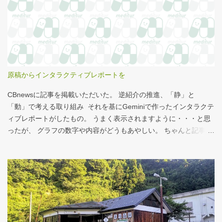
せいもあるのではないかと。 シナモンロール 556kcal 出所：
http://www.starbucks.co.jp/allergy/pdf/allergen-food.pdf 調べてビ
ビった。これはまずい。下手な食事以上のカロリーだ。 この
556kcalがどのくらいヤバイのか、スターバックス以上に良く行く
マクドナルドで考えてみる。（ちなみにマクドナルドは食事目的
でなく大抵が100円コーヒーのみ） クイズ！！ シナモンロール
原稿からインタラクティブレポートを
とカロリーがほぼ同じもの（530kcal～580kcal）を次のマクドナ
ルド商品から２つ選んでください ハンバーガー ビッグマック ダブ
CBnewsに記事を掲載いただいた。 逆紹介の推進、「静」と
ルクォーターパウンダー・チーズ フィレオフィッシュ てりやきマ
「動」で考える取り組み それを基にGeminiで作ったインタラクテ
ックバーガー マックフライポテト（S) マックフライポテト（M)
ィブレポートがしたもの。 うまく表示されますように・・・と思
マックフライポテト（L) 正解は続きで。
ったが、 グラフの数字や内容がどうもあやしい。 ちゃんと記事を
お読みください！というどうしようもない結論に。 逆紹介の推
進：インタラクティブレポート 逆紹介の推進レポート 課題 取り組
みの比較 患者の視点 解決策 なぜ「逆紹介」が重要なのか？ 医師
の働き方改革が進む中、大病院の外来負担軽減は喫緊の課題で
す。その鍵となるのが、地域の診療所へ患者を紹介する「逆紹
介」の推進です。しかし、その取り組みには大きな壁が存在しま
す。このレポートでは、データに基づき現状を分析し、未来への