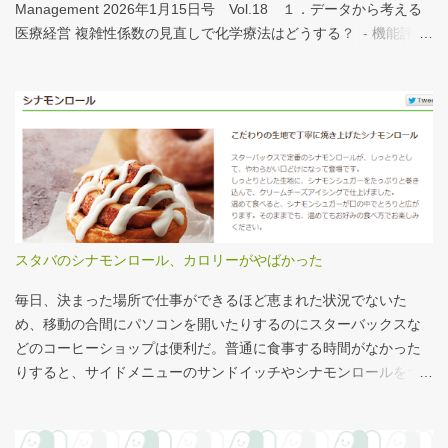
れほど大きくない。人が一緒に写っている新聞記事（ （まちの記
Management 2026年1月15日号 Vol.18 １．データから考える
憶）武蔵国府跡 東京都府中市：朝日新聞デジタル ）を見れば、
医療経営 複雑性係数の見直しで化学療法はどうする？ - 機能評価
大きさがわかりやすい。 救急救命士も同じで、うちは2人いる、3
係数IIの現行の複雑性係数は「複雑さ」を評価していない -「入院
人いるといったところで、それが多いのか、少ないのか分からな
初期までの包括範囲出来高点数」が高いのは化学療法 複雑性係数
い。平均値で見ても情報は十分でないかもしれない。しかし、ヒ
は微妙だ・・・と言い続けて10数年、ようやく見直されるよう
ストグラムなどをあわせて見れば、相対的なポジションが分かり
だ。ただ、その見直し内容も微妙では？？？というのが記事の主
やすい。朝日新聞の記事は、人が一緒に写っているので大きさを
旨。 AIにまとめさせるとこんな感じ。 日頃、各方面から「話が長
把握しやすい。 そういえば、大きさ比較でタバコの箱を横に並べ
い」と言われているので、自分が話すよりAIが話した方がよいと
るのって、最近見かけないなぁ・・・。このご時世、タバコはNG
言われるのは時間の問題だろう。
なのか？？
スタバのシナモンロール、カロリーがやばかった
毎日、決まった場所で仕事ができるほど恵まれた状況でないた
め、移動の合間にパソコンを開いたりするのにスターバックスな
どのコーヒーショップは便利だ。普通に食事する時間がなかった
りすると、サイドメニューのサンドイッチやシナモンロールをつ
まみながら、コーヒーを飲むこともある。 このシナモンロール。
とても甘くてコーヒーにはぴったりなのだが、いつもカロリーが
気になっていた。お腹の肉がだいぶたるんできたのは、こいつの