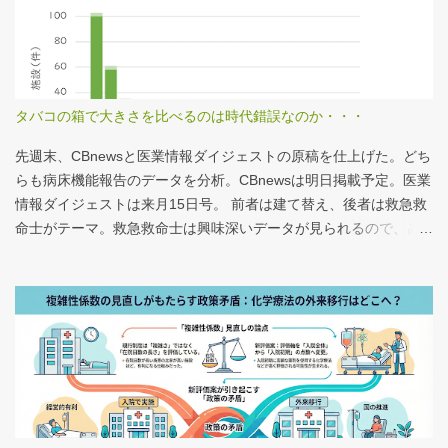
タバコの箱で大きさを比べるのは時代錯誤なのか・・・
先週末、CBnewsと医業情報ダイジェストの原稿を仕上げた。どち
らも病床機能報告のデータを分析。CBnewsは明日掲載予定。医業
情報ダイジェストは来月15日号。 前者は建て替え、後者は救急救
命士がテーマ。救急救命士は興味深いデータが見られるので、み
なさんも病床機能報告をチェックすることをおすすめしたい。 具
体的にどうみたらいいの？ なぜおすすめなの？という疑問に
は、医業情報ダイジェストの記事をお読みください！なのだが、
分析結果の一例は下のグラフ。 病床機能報告（2023年度報告）を
基に作成 ※救急救命士の人数は常勤・非常勤（常勤換算）の合
計。人数が0人の施設は集計に含まない この施設は何人いるんだろ
う？、あの施設は何人だろう？と見てみるだけでも十分興味深い
が、上のグラフのような情報が頭に入っていると、比較整理しや
すいと思う。 話は変わるが、何の情報もなく下記の写真を見たと