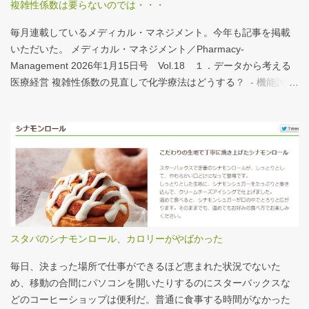
複雑性係数は要らないのでは・・・
する。立派な建物がある。武蔵国府の国司館（こくしのたち）を
復元したものだ。写真だけでは、大きさが分かりづらいはずだ。
毎月連載しているメディカル・マネジメント。今年も記事を掲載
今月訪れた武蔵国府跡 実際には10分の1サイズの模型なので、そ
いただいた。 メディカル・マネジメント／Pharmacy-
れほど大きくない。人が一緒に写っている新聞記事（ （まちの記
Management 2026年1月15日号 Vol.18 １．データから考える
憶）武蔵国府跡 東京都府中市：朝日新聞デジタル ）を見れば、
医療経営 複雑性係数の見直しで化学療法はどうする？ - 機能評価
大きさがわかりやすい。 救急救命士も同じで、うちは2人いる、3
係数IIの現行の複雑性係数は「複雑さ」を評価していない -「入院
人いるといったところで、それが多いのか、少ないのか分からな
初期までの包括範囲出来高点数」が高いのは化学療法 複雑性係数
い。平均値で見ても情報は十分でないかもしれない。しかし、ヒ
は微妙だ・・・と言い続けて10数年、ようやく見直されるよう
ストグラムなどをあわせて見れば、相対的なポジションが分かり
だ。ただ、その見直し内容も微妙では？？？というのが記事の主
やすい。朝日新聞の記事は、人が一緒に写っているので大きさを
旨。 AIにまとめさせるとこんな感じ。 日頃、各方面から「話が長
把握しやすい。 そういえば、大きさ比較でタバコの箱を横に並べ
い」と言われているので、自分が話すよりAIが話した方がよいと
るのって、最近見かけないなぁ・・・。このご時世、タバコはNG
言われるのは時間の問題だろう。
なのか？？
スタバのシナモンロール、カロリーがやばかった
毎日、決まった場所で仕事ができるほど恵まれた状況でないた
め、移動の合間にパソコンを開いたりするのにスターバックスな
どのコーヒーショップは便利だ。普通に食事する時間がなかった