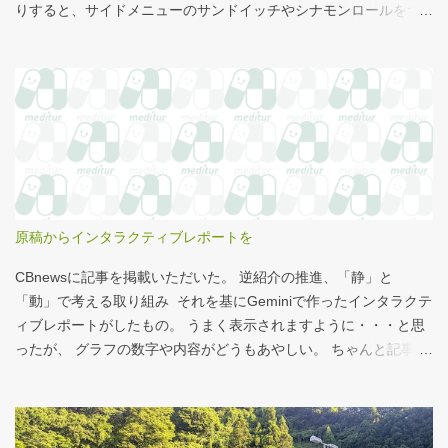
りすると、サイドメニューのサンドイッチやシナモンロールをつ
まみながら、コーヒーを飲むこともある。 このシナモンロール。
とても甘くてコーヒーにはぴったりなのだが、いつもカロリーが
気になっていた。お腹の肉がだいぶたるんできたのは、こいつの
せいもあるのではないかと。 シナモンロール 556kcal 出所：
http://www.starbucks.co.jp/allergy/pdf/allergen-food.pdf 調べてビ
ビった。これはまずい。下手な食事以上のカロリーだ。 この
556kcalがどのくらいヤバイのか、スターバックス以上に良く行く
マクドナルドで考えてみる。（ちなみにマクドナルドは食事目的
でなく大抵が100円コーヒーのみ） クイズ！！ シナモンロール
原稿からインタラクティブレポートを
とカロリーがほぼ同じもの（530kcal～580kcal）を次のマクドナ
ルド商品から２つ選んでください ハンバーガー ビッグマック ダブ
CBnewsに記事を掲載いただいた。 逆紹介の推進、「静」と
ルクォーターパウンダー・チーズ フィレオフィッシュ てりやきマ
「動」で考える取り組み それを基にGeminiで作ったインタラクテ
ックバーガー マックフライポテト（S) マックフライポテト（M)
ィブレポートがしたもの。 うまく表示されますように・・・と思
マックフライポテト（L) 正解は続きで。
ったが、 グラフの数字や内容がどうもあやしい。 ちゃんと記事を
お読みください！というどうしようもない結論に。 逆紹介の推
進：インタラクティブレポート 逆紹介の推進レポート 課題 取り組
みの比較 患者の視点 解決策 なぜ「逆紹介」が重要なのか？ 医師
の働き方改革が進む中、大病院の外来負担軽減は喫緊の課題で