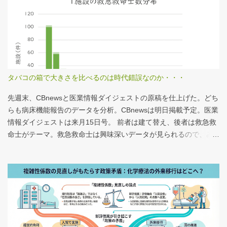
タバコの箱で大きさを比べるのは時代錯誤なのか・・・
先週末、CBnewsと医業情報ダイジェストの原稿を仕上げた。どち
らも病床機能報告のデータを分析。CBnewsは明日掲載予定。医業
情報ダイジェストは来月15日号。 前者は建て替え、後者は救急救
命士がテーマ。救急救命士は興味深いデータが見られるので、み
なさんも病床機能報告をチェックすることをおすすめしたい。 具
体的にどうみたらいいの？ なぜおすすめなの？という疑問に
は、医業情報ダイジェストの記事をお読みください！なのだが、
分析結果の一例は下のグラフ。 病床機能報告（2023年度報告）を
基に作成 ※救急救命士の人数は常勤・非常勤（常勤換算）の合
計。人数が0人の施設は集計に含まない この施設は何人いるんだろ
う？、あの施設は何人だろう？と見てみるだけでも十分興味深い