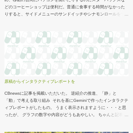
どのコーヒーショップは便利だ。普通に食事する時間がなかった
りすると、サイドメニューのサンドイッチやシナモンロールをつ
まみながら、コーヒーを飲むこともある。 このシナモンロール。
とても甘くてコーヒーにはぴったりなのだが、いつもカロリーが
気になっていた。お腹の肉がだいぶたるんできたのは、こいつの
せいもあるのではないかと。 シナモンロール 556kcal 出所：
http://www.starbucks.co.jp/allergy/pdf/allergen-food.pdf 調べてビ
ビった。これはまずい。下手な食事以上のカロリーだ。 この
556kcalがどのくらいヤバイのか、スターバックス以上に良く行く
マクドナルドで考えてみる。（ちなみにマクドナルドは食事目的
でなく大抵が100円コーヒーのみ） クイズ！！ シナモンロール
原稿からインタラクティブレポートを
とカロリーがほぼ同じもの（530kcal～580kcal）を次のマクドナ
ルド商品から２つ選んでください ハンバーガー ビッグマック ダブ
CBnewsに記事を掲載いただいた。 逆紹介の推進、「静」と
ルクォーターパウンダー・チーズ フィレオフィッシュ てりやきマ
「動」で考える取り組み それを基にGeminiで作ったインタラクテ
ックバーガー マックフライポテト（S) マックフライポテト（M)
ィブレポートがしたもの。 うまく表示されますように・・・と思
マックフライポテト（L) 正解は続きで。
ったが、 グラフの数字や内容がどうもあやしい。 ちゃんと記事を
お読みください！というどうしようもない結論に。 逆紹介の推
進：インタラクティブレポート 逆紹介の推進レポート 課題 取り組