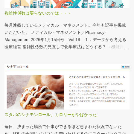
が、上のグラフのような情報が頭に入っていると、比較整理しや
すいと思う。 話は変わるが、何の情報もなく下記の写真を見たと
複雑性係数は要らないのでは・・・
する。立派な建物がある。武蔵国府の国司館（こくしのたち）を
復元したものだ。写真だけでは、大きさが分かりづらいはずだ。
毎月連載しているメディカル・マネジメント。今年も記事を掲載
今月訪れた武蔵国府跡 実際には10分の1サイズの模型なので、そ
いただいた。 メディカル・マネジメント／Pharmacy-
れほど大きくない。人が一緒に写っている新聞記事（ （まちの記
Management 2026年1月15日号 Vol.18 １．データから考える
憶）武蔵国府跡 東京都府中市：朝日新聞デジタル ）を見れば、
医療経営 複雑性係数の見直しで化学療法はどうする？ - 機能評価
大きさがわかりやすい。 救急救命士も同じで、うちは2人いる、3
係数IIの現行の複雑性係数は「複雑さ」を評価していない -「入院
人いるといったところで、それが多いのか、少ないのか分からな
初期までの包括範囲出来高点数」が高いのは化学療法 複雑性係数
い。平均値で見ても情報は十分でないかもしれない。しかし、ヒ
は微妙だ・・・と言い続けて10数年、ようやく見直されるよう
ストグラムなどをあわせて見れば、相対的なポジションが分かり
だ。ただ、その見直し内容も微妙では？？？というのが記事の主
やすい。朝日新聞の記事は、人が一緒に写っているので大きさを
旨。 AIにまとめさせるとこんな感じ。 日頃、各方面から「話が長
把握しやすい。 そういえば、大きさ比較でタバコの箱を横に並べ
い」と言われているので、自分が話すよりAIが話した方がよいと
るのって、最近見かけないなぁ・・・。このご時世、タバコはNG
言われるのは時間の問題だろう。
なのか？？
スタバのシナモンロール、カロリーがやばかった
毎日、決まった場所で仕事ができるほど恵まれた状況でないた
め、移動の合間にパソコンを開いたりするのにスターバックスな