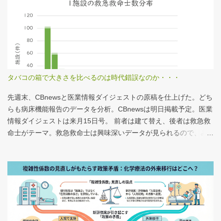
タバコの箱で大きさを比べるのは時代錯誤なのか・・・
先週末、CBnewsと医業情報ダイジェストの原稿を仕上げた。どち
らも病床機能報告のデータを分析。CBnewsは明日掲載予定。医業
情報ダイジェストは来月15日号。 前者は建て替え、後者は救急救
命士がテーマ。救急救命士は興味深いデータが見られるので、み
なさんも病床機能報告をチェックすることをおすすめしたい。 具
体的にどうみたらいいの？ なぜおすすめなの？という疑問に
は、医業情報ダイジェストの記事をお読みください！なのだが、
分析結果の一例は下のグラフ。 病床機能報告（2023年度報告）を
基に作成 ※救急救命士の人数は常勤・非常勤（常勤換算）の合
計。人数が0人の施設は集計に含まない この施設は何人いるんだろ
う？、あの施設は何人だろう？と見てみるだけでも十分興味深い