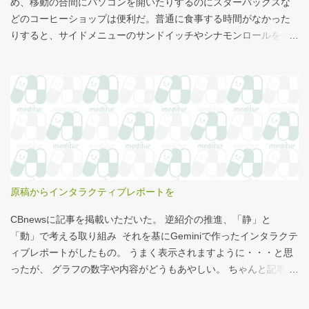
め、移動の合間にパソコンを開いたりするのにスターバックスな
どのコーヒーショップは便利だ。普通に食事する時間がなかった
りすると、サイドメニューのサンドイッチやシナモンロールをつ
まみながら、コーヒーを飲むこともある。 このシナモンロール。
とても甘くてコーヒーにはぴったりなのだが、いつもカロリーが
気になっていた。お腹の肉がだいぶたるんできたのは、こいつの
せいもあるのではないかと。 シナモンロール 556kcal 出所：
http://www.starbucks.co.jp/allergy/pdf/allergen-food.pdf 調べてビ
ビった。これはまずい。下手な食事以上のカロリーだ。 この
556kcalがどのくらいヤバイのか、スターバックス以上に良く行く
マクドナルドで考えてみる。（ちなみにマクドナルドは食事目的
でなく大抵が100円コーヒーのみ） クイズ！！ シナモンロール
原稿からインタラクティブレポートを
とカロリーがほぼ同じもの（530kcal～580kcal）を次のマクドナ
ルド商品から２つ選んでください ハンバーガー ビッグマック ダブ
CBnewsに記事を掲載いただいた。 逆紹介の推進、「静」と
ルクォーターパウンダー・チーズ フィレオフィッシュ てりやきマ
「動」で考える取り組み それを基にGeminiで作ったインタラクテ
ックバーガー マックフライポテト（S) マックフライポテト（M)
ィブレポートがしたもの。 うまく表示されますように・・・と思
マックフライポテト（L) 正解は続きで。
ったが、 グラフの数字や内容がどうもあやしい。 ちゃんと記事を
お読みください！というどうしようもない結論に。 逆紹介の推
進：インタラクティブレポート 逆紹介の推進レポート 課題 取り組