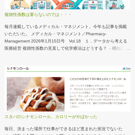
が、上のグラフのような情報が頭に入っていると、比較整理しや
すいと思う。 話は変わるが、何の情報もなく下記の写真を見たと
複雑性係数は要らないのでは・・・
する。立派な建物がある。武蔵国府の国司館（こくしのたち）を
復元したものだ。写真だけでは、大きさが分かりづらいはずだ。
毎月連載しているメディカル・マネジメント。今年も記事を掲載
今月訪れた武蔵国府跡 実際には10分の1サイズの模型なので、そ
いただいた。 メディカル・マネジメント／Pharmacy-
れほど大きくない。人が一緒に写っている新聞記事（ （まちの記
Management 2026年1月15日号 Vol.18 １．データから考える
憶）武蔵国府跡 東京都府中市：朝日新聞デジタル ）を見れば、
医療経営 複雑性係数の見直しで化学療法はどうする？ - 機能評価
大きさがわかりやすい。 救急救命士も同じで、うちは2人いる、3
係数IIの現行の複雑性係数は「複雑さ」を評価していない -「入院
人いるといったところで、それが多いのか、少ないのか分からな
初期までの包括範囲出来高点数」が高いのは化学療法 複雑性係数
い。平均値で見ても情報は十分でないかもしれない。しかし、ヒ
は微妙だ・・・と言い続けて10数年、ようやく見直されるよう
ストグラムなどをあわせて見れば、相対的なポジションが分かり
だ。ただ、その見直し内容も微妙では？？？というのが記事の主
やすい。朝日新聞の記事は、人が一緒に写っているので大きさを
旨。 AIにまとめさせるとこんな感じ。 日頃、各方面から「話が長
把握しやすい。 そういえば、大きさ比較でタバコの箱を横に並べ
い」と言われているので、自分が話すよりAIが話した方がよいと
るのって、最近見かけないなぁ・・・。このご時世、タバコはNG
言われるのは時間の問題だろう。
なのか？？
スタバのシナモンロール、カロリーがやばかった
毎日、決まった場所で仕事ができるほど恵まれた状況でないた