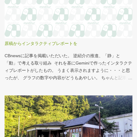
せいもあるのではないかと。 シナモンロール 556kcal 出所：
http://www.starbucks.co.jp/allergy/pdf/allergen-food.pdf 調べてビ
ビった。これはまずい。下手な食事以上のカロリーだ。 この
556kcalがどのくらいヤバイのか、スターバックス以上に良く行く
マクドナルドで考えてみる。（ちなみにマクドナルドは食事目的
でなく大抵が100円コーヒーのみ） クイズ！！ シナモンロール
原稿からインタラクティブレポートを
とカロリーがほぼ同じもの（530kcal～580kcal）を次のマクドナ
ルド商品から２つ選んでください ハンバーガー ビッグマック ダブ
CBnewsに記事を掲載いただいた。 逆紹介の推進、「静」と
ルクォーターパウンダー・チーズ フィレオフィッシュ てりやきマ
「動」で考える取り組み それを基にGeminiで作ったインタラクテ
ックバーガー マックフライポテト（S) マックフライポテト（M)
ィブレポートがしたもの。 うまく表示されますように・・・と思
マックフライポテト（L) 正解は続きで。
ったが、 グラフの数字や内容がどうもあやしい。 ちゃんと記事を
お読みください！というどうしようもない結論に。 逆紹介の推
進：インタラクティブレポート 逆紹介の推進レポート 課題 取り組
みの比較 患者の視点 解決策 なぜ「逆紹介」が重要なのか？ 医師
の働き方改革が進む中、大病院の外来負担軽減は喫緊の課題で
す。その鍵となるのが、地域の診療所へ患者を紹介する「逆紹
介」の推進です。しかし、その取り組みには大きな壁が存在しま
す。このレポートでは、データに基づき現状を分析し、未来への
道筋を探ります。 課題：大病院に集中する「再診」患者 紹介状の