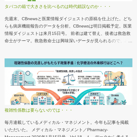
タバコの箱で大きさを比べるのは時代錯誤なのか・・・
先週末、CBnewsと医業情報ダイジェストの原稿を仕上げた。どち
らも病床機能報告のデータを分析。CBnewsは明日掲載予定。医業
情報ダイジェストは来月15日号。 前者は建て替え、後者は救急救
命士がテーマ。救急救命士は興味深いデータが見られるので、み
なさんも病床機能報告をチェックすることをおすすめしたい。 具
体的にどうみたらいいの？ なぜおすすめなの？という疑問に
は、医業情報ダイジェストの記事をお読みください！なのだが、
分析結果の一例は下のグラフ。 病床機能報告（2023年度報告）を
基に作成 ※救急救命士の人数は常勤・非常勤（常勤換算）の合
計。人数が0人の施設は集計に含まない この施設は何人いるんだろ
う？、あの施設は何人だろう？と見てみるだけでも十分興味深い
が、上のグラフのような情報が頭に入っていると、比較整理しや
すいと思う。 話は変わるが、何の情報もなく下記の写真を見たと
複雑性係数は要らないのでは・・・
する。立派な建物がある。武蔵国府の国司館（こくしのたち）を
復元したものだ。写真だけでは、大きさが分かりづらいはずだ。
毎月連載しているメディカル・マネジメント。今年も記事を掲載
今月訪れた武蔵国府跡 実際には10分の1サイズの模型なので、そ
いただいた。 メディカル・マネジメント／Pharmacy-
れほど大きくない。人が一緒に写っている新聞記事（ （まちの記