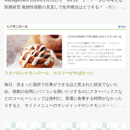
Management 2026年1月15日号 Vol.18 １．データから考える
憶）武蔵国府跡 東京都府中市：朝日新聞デジタル ）を見れば、
医療経営 複雑性係数の見直しで化学療法はどうする？ - 機能評価
大きさがわかりやすい。 救急救命士も同じで、うちは2人いる、3
係数IIの現行の複雑性係数は「複雑さ」を評価していない -「入院
人いるといったところで、それが多いのか、少ないのか分からな
初期までの包括範囲出来高点数」が高いのは化学療法 複雑性係数
い。平均値で見ても情報は十分でないかもしれない。しかし、ヒ
は微妙だ・・・と言い続けて10数年、ようやく見直されるよう
ストグラムなどをあわせて見れば、相対的なポジションが分かり
だ。ただ、その見直し内容も微妙では？？？というのが記事の主
やすい。朝日新聞の記事は、人が一緒に写っているので大きさを
旨。 AIにまとめさせるとこんな感じ。 日頃、各方面から「話が長
把握しやすい。 そういえば、大きさ比較でタバコの箱を横に並べ
い」と言われているので、自分が話すよりAIが話した方がよいと
るのって、最近見かけないなぁ・・・。このご時世、タバコはNG
言われるのは時間の問題だろう。
なのか？？
スタバのシナモンロール、カロリーがやばかった
毎日、決まった場所で仕事ができるほど恵まれた状況でないた
め、移動の合間にパソコンを開いたりするのにスターバックスな
どのコーヒーショップは便利だ。普通に食事する時間がなかった
りすると、サイドメニューのサンドイッチやシナモンロールをつ
まみながら、コーヒーを飲むこともある。 このシナモンロール。
とても甘くてコーヒーにはぴったりなのだが、いつもカロリーが
気になっていた。お腹の肉がだいぶたるんできたのは、こいつの