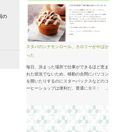
国府の国司館（こくしのたち）を復元したも
価係数IIの現行の複雑性係数は「複雑さ」を
のだ。写真だけでは、大きさが分かりづらい
評価していない -「入院初期までの包括範囲
はずだ。 今月訪れた武蔵国府跡 実際には10
出来高点数」が高いのは化学療法 複雑性係
回の
分の1サイズの模型なので、それほど大きく
数は微妙だ・・・と言い続けて10数年、よ
ない。人が一緒に写っている新聞記事（
うやく見直されるようだ。ただ、その見直し
（まちの記憶）武蔵国府跡 東京都府中市：
内容も微妙では？？？というのが記事の主
朝日新聞デジタル ）を見れば、大きさがわ
旨。 AIにまとめさせるとこんな感じ。 日
スタバのシナモンロール、カロリーがやばか
かりやすい。 救急救命士も同じで、うちは2
頃、各方面から「話が長い」と言われている
った
人いる、3人いるといったところで、それが
ので、自分が話すよりAIが話した方がよいと
多いのか、少ないのか分からない。平均値で
言われるのは時間の問題だろう。
毎日、決まった場所で仕事ができるほど恵ま
見ても情報は十分でないかもしれない。しか
れた状況でないため、移動の合間にパソコン
し、ヒストグラムなどをあわせて見れば、相
を開いたりするのにスターバックスなどのコ
対的なポジションが分かりやすい。朝日新聞
ーヒーショップは便利だ。普通に食事する時
の記事は、人が一緒に写っているので大きさ
間がなかったりすると、サイドメニューのサ
を把握しやすい。 そういえば、大きさ比較
ンドイッチやシナモンロールをつまみなが
でタバコの箱を横に並べるのって、最近見か
ら、コーヒーを飲むこともある。 このシナ
けないなぁ・・・。このご時世、タバコは
モンロール。とても甘くてコーヒーにはぴっ
NGなのか？？
たりなのだが、いつもカロリーが気になって
いた。お腹の肉がだいぶたるんできたのは、