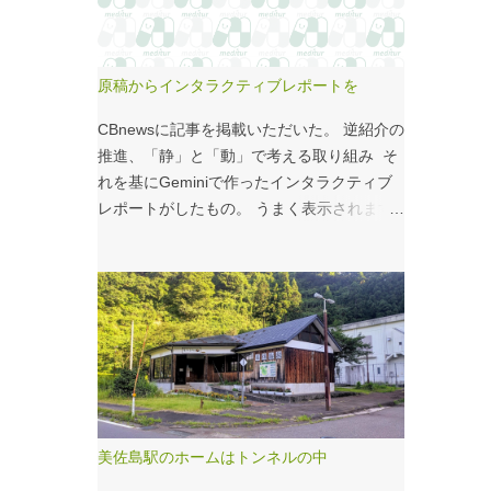
こいつのせいもあるのではないかと。 シナ
モンロール 556kcal 出所：
http://www.starbucks.co.jp/allergy/pdf/allerg
原稿からインタラクティブレポートを
en-food.pdf 調べてビビった。これはまず
い。下手な食事以上のカロリーだ。 この
CBnewsに記事を掲載いただいた。 逆紹介の
556kcalがどのくらいヤバイのか、スターバ
推進、「静」と「動」で考える取り組み そ
ックス以上に良く行くマクドナルドで考えて
れを基にGeminiで作ったインタラクティブ
みる。（ちなみにマクドナルドは食事目的で
レポートがしたもの。 うまく表示されます
なく大抵が100円コーヒーのみ） クイ
ように・・・と思ったが、 グラフの数字や
ズ！！ シナモンロールとカロリーがほぼ同
内容がどうもあやしい。 ちゃんと記事をお
じもの（530kcal～580kcal）を次のマクドナ
読みください！というどうしようもない結論
ルド商品から２つ選んでください ハンバー
に。 逆紹介の推進：インタラクティブレポ
ガー ビッグマック ダブルクォーターパウン
ート 逆紹介の推進レポート 課題 取り組みの
ダー・チーズ フィレオフィッシュ てりやき
比較 患者の視点 解決策 なぜ「逆紹介」が重
マックバーガー マックフライポテト（S) マ
要なのか？ 医師の働き方改革が進む中、大
ックフライポテト（M) マックフライポテト
病院の外来負担軽減は喫緊の課題です。その
（L) 正解は続きで。
鍵となるのが、地域の診療所へ患者を紹介す
美佐島駅のホームはトンネルの中
る「逆紹介」の推進です。しかし、その取り