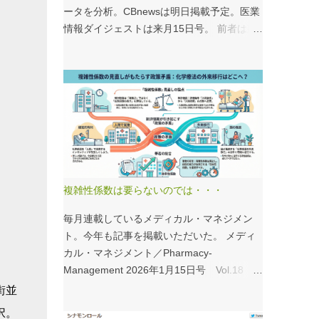
ータを分析。CBnewsは明日掲載予定。医業
情報ダイジェストは来月15日号。 前者は建
て替え、後者は救急救命士がテーマ。救急救
命士は興味深いデータが見られるので、みな
さんも病床機能報告をチェックすることをお
すすめしたい。 具体的にどうみたらいい
の？ なぜおすすめなの？という疑問には、
医業情報ダイジェストの記事をお読みくださ
い！なのだが、分析結果の一例は下のグラ
フ。 病床機能報告（2023年度報告）を基に
作成 ※救急救命士の人数は常勤・非常勤（常
複雑性係数は要らないのでは・・・
勤換算）の合計。人数が0人の施設は集計に
含まない この施設は何人いるんだろう？、
毎月連載しているメディカル・マネジメン
あの施設は何人だろう？と見てみるだけでも
ト。今年も記事を掲載いただいた。 メディ
十分興味深いが、上のグラフのような情報が
カル・マネジメント／Pharmacy-
頭に入っていると、比較整理しやすいと思
Management 2026年1月15日号 Vol.18
う。 話は変わるが、何の情報もなく下記の
１．データから考える医療経営 複雑性係数
街並
写真を見たとする。立派な建物がある。武蔵
の見直しで化学療法はどうする？ - 機能評
択。