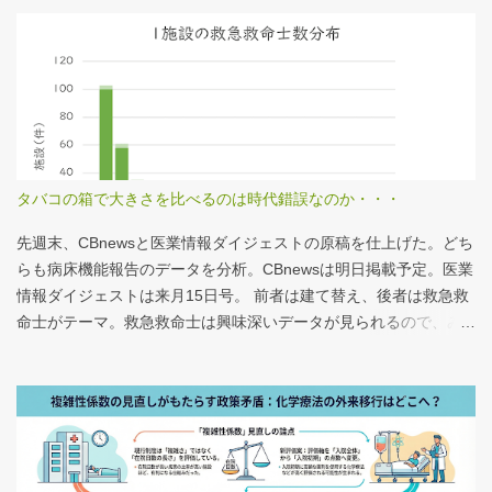
タバコの箱で大きさを比べるのは時代錯誤なのか・・・
先週末、CBnewsと医業情報ダイジェストの原稿を仕上げた。どち
らも病床機能報告のデータを分析。CBnewsは明日掲載予定。医業
情報ダイジェストは来月15日号。 前者は建て替え、後者は救急救
命士がテーマ。救急救命士は興味深いデータが見られるので、み
なさんも病床機能報告をチェックすることをおすすめしたい。 具
体的にどうみたらいいの？ なぜおすすめなの？という疑問に
は、医業情報ダイジェストの記事をお読みください！なのだが、
分析結果の一例は下のグラフ。 病床機能報告（2023年度報告）を
基に作成 ※救急救命士の人数は常勤・非常勤（常勤換算）の合
計。人数が0人の施設は集計に含まない この施設は何人いるんだろ