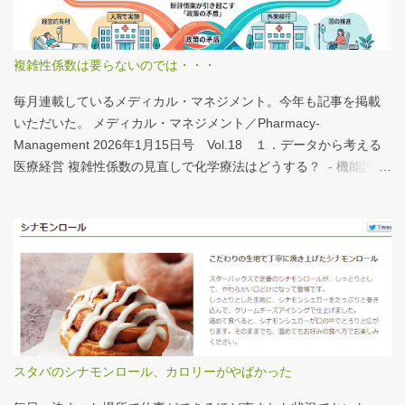
う？、あの施設は何人だろう？と見てみるだけでも十分興味深い
が、上のグラフのような情報が頭に入っていると、比較整理しや
すいと思う。 話は変わるが、何の情報もなく下記の写真を見たと
複雑性係数は要らないのでは・・・
する。立派な建物がある。武蔵国府の国司館（こくしのたち）を
復元したものだ。写真だけでは、大きさが分かりづらいはずだ。
毎月連載しているメディカル・マネジメント。今年も記事を掲載
今月訪れた武蔵国府跡 実際には10分の1サイズの模型なので、そ
いただいた。 メディカル・マネジメント／Pharmacy-
れほど大きくない。人が一緒に写っている新聞記事（ （まちの記
Management 2026年1月15日号 Vol.18 １．データから考える
憶）武蔵国府跡 東京都府中市：朝日新聞デジタル ）を見れば、
医療経営 複雑性係数の見直しで化学療法はどうする？ - 機能評価
大きさがわかりやすい。 救急救命士も同じで、うちは2人いる、3
係数IIの現行の複雑性係数は「複雑さ」を評価していない -「入院
人いるといったところで、それが多いのか、少ないのか分からな
初期までの包括範囲出来高点数」が高いのは化学療法 複雑性係数
い。平均値で見ても情報は十分でないかもしれない。しかし、ヒ
は微妙だ・・・と言い続けて10数年、ようやく見直されるよう
ストグラムなどをあわせて見れば、相対的なポジションが分かり
だ。ただ、その見直し内容も微妙では？？？というのが記事の主
やすい。朝日新聞の記事は、人が一緒に写っているので大きさを
旨。 AIにまとめさせるとこんな感じ。 日頃、各方面から「話が長
把握しやすい。 そういえば、大きさ比較でタバコの箱を横に並べ
い」と言われているので、自分が話すよりAIが話した方がよいと
るのって、最近見かけないなぁ・・・。このご時世、タバコはNG
言われるのは時間の問題だろう。
なのか？？
スタバのシナモンロール、カロリーがやばかった