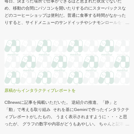
毎日、決まった場所で仕事ができるほど恵まれた状況でないた
め、移動の合間にパソコンを開いたりするのにスターバックスな
どのコーヒーショップは便利だ。普通に食事する時間がなかった
りすると、サイドメニューのサンドイッチやシナモンロールをつ
まみながら、コーヒーを飲むこともある。 このシナモンロール。
とても甘くてコーヒーにはぴったりなのだが、いつもカロリーが
気になっていた。お腹の肉がだいぶたるんできたのは、こいつの
せいもあるのではないかと。 シナモンロール 556kcal 出所：
http://www.starbucks.co.jp/allergy/pdf/allergen-food.pdf 調べてビ
ビった。これはまずい。下手な食事以上のカロリーだ。 この
556kcalがどのくらいヤバイのか、スターバックス以上に良く行く
マクドナルドで考えてみる。（ちなみにマクドナルドは食事目的
でなく大抵が100円コーヒーのみ） クイズ！！ シナモンロール
原稿からインタラクティブレポートを
とカロリーがほぼ同じもの（530kcal～580kcal）を次のマクドナ
ルド商品から２つ選んでください ハンバーガー ビッグマック ダブ
CBnewsに記事を掲載いただいた。 逆紹介の推進、「静」と
ルクォーターパウンダー・チーズ フィレオフィッシュ てりやきマ
「動」で考える取り組み それを基にGeminiで作ったインタラクテ
ックバーガー マックフライポテト（S) マックフライポテト（M)
ィブレポートがしたもの。 うまく表示されますように・・・と思
マックフライポテト（L) 正解は続きで。
ったが、 グラフの数字や内容がどうもあやしい。 ちゃんと記事を
お読みください！というどうしようもない結論に。 逆紹介の推