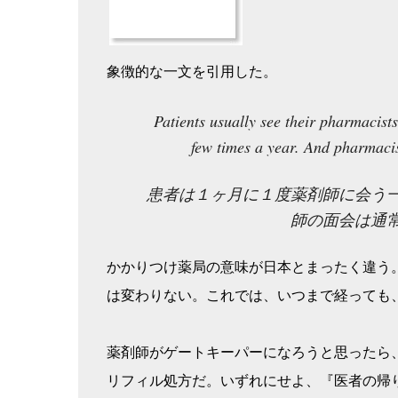
象徴的な一文を引用した。
Patients usually see their pharmacist
few times a year. And pharmacis
患者は１ヶ月に１度薬剤師に会う
師の面会は通
かかりつけ薬局の意味が日本とまったく違う
は変わりない。これでは、いつまで経っても
薬剤師がゲートキーパーになろうと思ったら
リフィル処方だ。いずれにせよ、『医者の帰