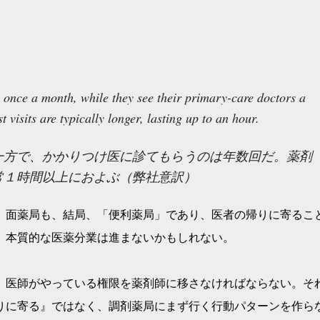
s once a month, while they see their primary-care doctors a
t visits are typically longer, lasting up to an hour.
一方で、かかりつけ医に診てもらうのは年数回だ。薬剤
常１時間以上におよぶ（弊社意訳）
。面薬局も、結局、「便利薬局」であり、医者の帰りに寄るこ
、本質的な医薬分業は進まないかもしれない。
、医師がやっている権限を薬剤師に移さなければならない。そ
りに寄る』ではなく、調剤薬局にまず行く行動パターンを作ら