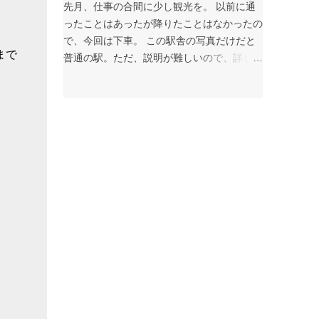
組みには大きな壁が存在します。このレポー
先月、仕事の合間に少し観光を。 以前に通
トでは、データに基づき現状を分析し、未来
ったことはあったが降りたことはなかったの
への道筋を探ります。 課題：大病院に集中
で、今回は下車。 この駅舎の写真だけだと
まで
する「再診」患者 紹介状のない患者の割合
普通の駅。ただ、説明が難しいので、詳しく
は減少傾向にありますが、多くの大病院、特
はWikipediaで。 美佐島駅 - Wikipedia 二重
に大学病院では「再診」で通院を続ける患者
扉など、地下トンネルの独特の雰囲気を堪
の比率が依然として高く、外来機能の分化が
能。 遊んでばかりではないことを証明すべ
進んでいない現状がうかがえます。これが逆
く、地下トンネルの話はここまでにして、以
紹介推進の大きな背景となっています。 取
下、掲載された記事について。 摂食嚥下支
り組...
援チームへの手厚い評価を - CBnewsマネジ
メント 先月くらいから、アウトカム志向の
診療報酬について社内でディスカッション。
その一環で、過去の原稿を読み返し。そこ
で、摂食嚥下支援チームの取り組みについて
アップデートしたのがこの記事。 ADLや褥
瘡、嚥下機能など、入退院時に評価している
項目は、積極的にプラス評価にしないと、た
だただ負担が増えるだけで、徒労感が増すよ
うに思う。長いトンネルを抜けた先に明るい