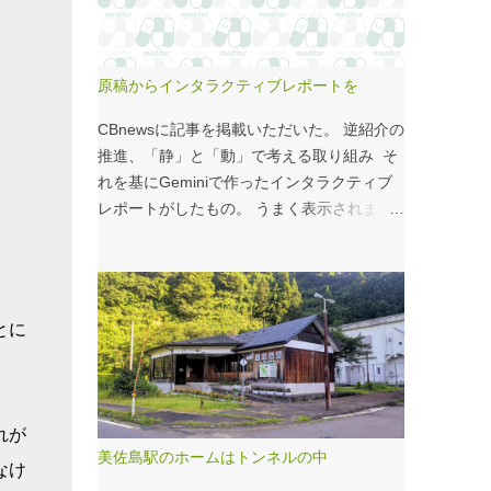
こいつのせいもあるのではないかと。 シナ
モンロール 556kcal 出所：
http://www.starbucks.co.jp/allergy/pdf/allerg
原稿からインタラクティブレポートを
en-food.pdf 調べてビビった。これはまず
い。下手な食事以上のカロリーだ。 この
CBnewsに記事を掲載いただいた。 逆紹介の
556kcalがどのくらいヤバイのか、スターバ
推進、「静」と「動」で考える取り組み そ
ックス以上に良く行くマクドナルドで考えて
れを基にGeminiで作ったインタラクティブ
みる。（ちなみにマクドナルドは食事目的で
レポートがしたもの。 うまく表示されます
なく大抵が100円コーヒーのみ） クイ
ように・・・と思ったが、 グラフの数字や
ズ！！ シナモンロールとカロリーがほぼ同
内容がどうもあやしい。 ちゃんと記事をお
じもの（530kcal～580kcal）を次のマクドナ
読みください！というどうしようもない結論
ルド商品から２つ選んでください ハンバー
に。 逆紹介の推進：インタラクティブレポ
とに
ガー ビッグマック ダブルクォーターパウン
ート 逆紹介の推進レポート 課題 取り組みの
ダー・チーズ フィレオフィッシュ てりやき
比較 患者の視点 解決策 なぜ「逆紹介」が重
マックバーガー マックフライポテト（S) マ
要なのか？ 医師の働き方改革が進む中、大
ックフライポテト（M) マックフライポテト
病院の外来負担軽減は喫緊の課題です。その
れが
（L) 正解は続きで。
鍵となるのが、地域の診療所へ患者を紹介す
美佐島駅のホームはトンネルの中
なけ
る「逆紹介」の推進です。しかし、その取り