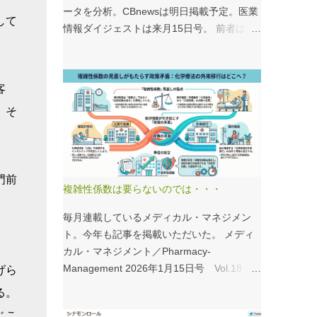
ータを分析。CBnewsは明日掲載予定。医業
して
情報ダイジェストは来月15日号。 前者は建
て替え、後者は救急救命士がテーマ。救急救
命士は興味深いデータが見られるので、みな
さんも病床機能報告をチェックすることをお
客
すすめしたい。 具体的にどうみたらいい
。そ
の？ なぜおすすめなの？という疑問には、
医業情報ダイジェストの記事をお読みくださ
い！なのだが、分析結果の一例は下のグラ
フ。 病床機能報告（2023年度報告）を基に
門前
作成 ※救急救命士の人数は常勤・非常勤（常
複雑性係数は要らないのでは・・・
勤換算）の合計。人数が0人の施設は集計に
含まない この施設は何人いるんだろう？、
毎月連載しているメディカル・マネジメン
あの施設は何人だろう？と見てみるだけでも
ト。今年も記事を掲載いただいた。 メディ
十分興味深いが、上のグラフのような情報が
カル・マネジメント／Pharmacy-
頭に入っていると、比較整理しやすいと思
Management 2026年1月15日号 Vol.18
げら
う。 話は変わるが、何の情報もなく下記の
１．データから考える医療経営 複雑性係数
る。
写真を見たとする。立派な建物がある。武蔵
の見直しで化学療法はどうする？ - 機能評
じこ