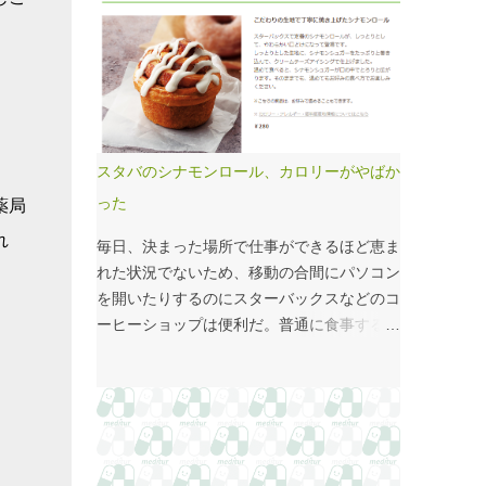
国府の国司館（こくしのたち）を復元したも
価係数IIの現行の複雑性係数は「複雑さ」を
のだ。写真だけでは、大きさが分かりづらい
評価していない -「入院初期までの包括範囲
はずだ。 今月訪れた武蔵国府跡 実際には10
出来高点数」が高いのは化学療法 複雑性係
分の1サイズの模型なので、それほど大きく
数は微妙だ・・・と言い続けて10数年、よ
ない。人が一緒に写っている新聞記事（
うやく見直されるようだ。ただ、その見直し
（まちの記憶）武蔵国府跡 東京都府中市：
内容も微妙では？？？というのが記事の主
朝日新聞デジタル ）を見れば、大きさがわ
旨。 AIにまとめさせるとこんな感じ。 日
スタバのシナモンロール、カロリーがやばか
かりやすい。 救急救命士も同じで、うちは2
頃、各方面から「話が長い」と言われている
った
薬局
人いる、3人いるといったところで、それが
ので、自分が話すよりAIが話した方がよいと
多いのか、少ないのか分からない。平均値で
言われるのは時間の問題だろう。
れ
毎日、決まった場所で仕事ができるほど恵ま
見ても情報は十分でないかもしれない。しか
れた状況でないため、移動の合間にパソコン
し、ヒストグラムなどをあわせて見れば、相
を開いたりするのにスターバックスなどのコ
対的なポジションが分かりやすい。朝日新聞
ーヒーショップは便利だ。普通に食事する時
の記事は、人が一緒に写っているので大きさ
間がなかったりすると、サイドメニューのサ
を把握しやすい。 そういえば、大きさ比較
ンドイッチやシナモンロールをつまみなが
でタバコの箱を横に並べるのって、最近見か
ら、コーヒーを飲むこともある。 このシナ
けないなぁ・・・。このご時世、タバコは
モンロール。とても甘くてコーヒーにはぴっ
NGなのか？？
たりなのだが、いつもカロリーが気になって
いた。お腹の肉がだいぶたるんできたのは、