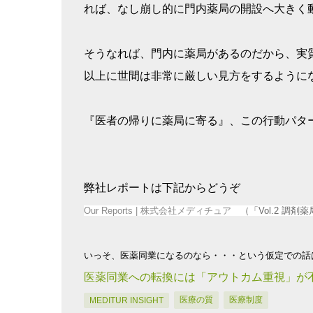
れば、なし崩し的に門内薬局の開設へ大きく
そうなれば、門内に薬局があるのだから、実
以上に世間は非常に厳しい見方をするように
『医者の帰りに薬局に寄る』、この行動パタ
弊社レポートは下記からどうぞ
Our Reports | 株式会社メディチュア
（「Vol.2 調
いっそ、医薬同業になるのなら・・・という仮定での話
医薬同業への転換には「アウトカム重視」が
医療の質
医療制度
MEDITUR INSIGHT