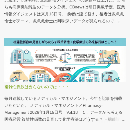
先週末、CBnewsと医業情報ダイジェストの原稿を仕上げた。どち
らも病床機能報告のデータを分析。CBnewsは明日掲載予定。医業
情報ダイジェストは来月15日号。 前者は建て替え、後者は救急救
命士がテーマ。救急救命士は興味深いデータが見られるので、み
なさんも病床機能報告をチェックすることをおすすめしたい。 具
体的にどうみたらいいの？ なぜおすすめなの？という疑問に
は、医業情報ダイジェストの記事をお読みください！なのだが、
分析結果の一例は下のグラフ。 病床機能報告（2023年度報告）を
基に作成 ※救急救命士の人数は常勤・非常勤（常勤換算）の合
計。人数が0人の施設は集計に含まない この施設は何人いるんだろ
う？、あの施設は何人だろう？と見てみるだけでも十分興味深い
が、上のグラフのような情報が頭に入っていると、比較整理しや
すいと思う。 話は変わるが、何の情報もなく下記の写真を見たと
複雑性係数は要らないのでは・・・
する。立派な建物がある。武蔵国府の国司館（こくしのたち）を
復元したものだ。写真だけでは、大きさが分かりづらいはずだ。
毎月連載しているメディカル・マネジメント。今年も記事を掲載
今月訪れた武蔵国府跡 実際には10分の1サイズの模型なので、そ
いただいた。 メディカル・マネジメント／Pharmacy-
れほど大きくない。人が一緒に写っている新聞記事（ （まちの記
Management 2026年1月15日号 Vol.18 １．データから考える
憶）武蔵国府跡 東京都府中市：朝日新聞デジタル ）を見れば、
医療経営 複雑性係数の見直しで化学療法はどうする？ - 機能評価
大きさがわかりやすい。 救急救命士も同じで、うちは2人いる、3
係数IIの現行の複雑性係数は「複雑さ」を評価していない -「入院