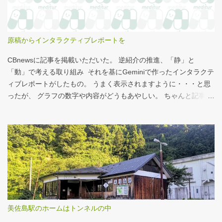
556kcalがどのくらいヤバイのか、スターバックス以上に良く行く
マクドナルドで考えてみる。（ちなみにマクドナルドは食事目的
でなく大抵が100円コーヒーのみ） クイズ！！ シナモンロール
原稿からインタラクティブレポートを
とカロリーがほぼ同じもの（530kcal～580kcal）を次のマクドナ
ルド商品から２つ選んでください ハンバーガー ビッグマック ダブ
CBnewsに記事を掲載いただいた。 逆紹介の推進、「静」と
ルクォーターパウンダー・チーズ フィレオフィッシュ てりやきマ
「動」で考える取り組み それを基にGeminiで作ったインタラクテ
ックバーガー マックフライポテト（S) マックフライポテト（M)
ィブレポートがしたもの。 うまく表示されますように・・・と思
マックフライポテト（L) 正解は続きで。
ったが、 グラフの数字や内容がどうもあやしい。 ちゃんと記事を
お読みください！というどうしようもない結論に。 逆紹介の推
進：インタラクティブレポート 逆紹介の推進レポート 課題 取り組
みの比較 患者の視点 解決策 なぜ「逆紹介」が重要なのか？ 医師
の働き方改革が進む中、大病院の外来負担軽減は喫緊の課題で
す。その鍵となるのが、地域の診療所へ患者を紹介する「逆紹
介」の推進です。しかし、その取り組みには大きな壁が存在しま
す。このレポートでは、データに基づき現状を分析し、未来への
道筋を探ります。 課題：大病院に集中する「再診」患者 紹介状の
ない患者の割合は減少傾向にありますが、多くの大病院、特に大
美佐島駅のホームはトンネルの中
学病院では「再診」で通院を続ける患者の比率が依然として高