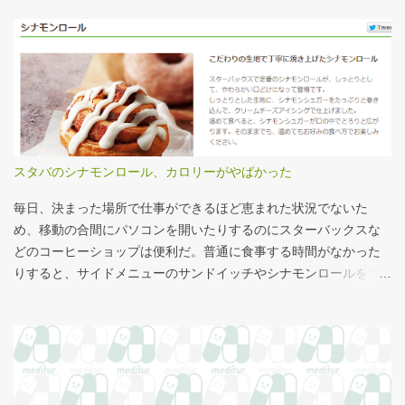
人いるといったところで、それが多いのか、少ないのか分からな
初期までの包括範囲出来高点数」が高いのは化学療法 複雑性係数
い。平均値で見ても情報は十分でないかもしれない。しかし、ヒ
は微妙だ・・・と言い続けて10数年、ようやく見直されるよう
ストグラムなどをあわせて見れば、相対的なポジションが分かり
だ。ただ、その見直し内容も微妙では？？？というのが記事の主
やすい。朝日新聞の記事は、人が一緒に写っているので大きさを
旨。 AIにまとめさせるとこんな感じ。 日頃、各方面から「話が長
把握しやすい。 そういえば、大きさ比較でタバコの箱を横に並べ
い」と言われているので、自分が話すよりAIが話した方がよいと
るのって、最近見かけないなぁ・・・。このご時世、タバコはNG
言われるのは時間の問題だろう。
なのか？？
スタバのシナモンロール、カロリーがやばかった
毎日、決まった場所で仕事ができるほど恵まれた状況でないた
め、移動の合間にパソコンを開いたりするのにスターバックスな
どのコーヒーショップは便利だ。普通に食事する時間がなかった
りすると、サイドメニューのサンドイッチやシナモンロールをつ
まみながら、コーヒーを飲むこともある。 このシナモンロール。
とても甘くてコーヒーにはぴったりなのだが、いつもカロリーが
気になっていた。お腹の肉がだいぶたるんできたのは、こいつの
せいもあるのではないかと。 シナモンロール 556kcal 出所：
http://www.starbucks.co.jp/allergy/pdf/allergen-food.pdf 調べてビ
ビった。これはまずい。下手な食事以上のカロリーだ。 この