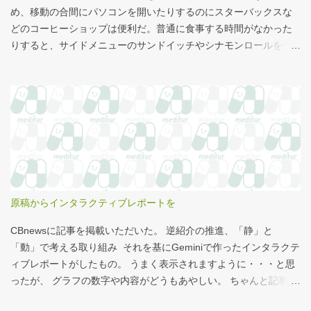
め、移動の合間にパソコンを開いたりするのにスターバックスな
どのコーヒーショップは便利だ。普通に食事する時間がなかった
りすると、サイドメニューのサンドイッチやシナモンロールをつ
まみながら、コーヒーを飲むこともある。 このシナモンロール。
とても甘くてコーヒーにはぴったりなのだが、いつもカロリーが
気になっていた。お腹の肉がだいぶたるんできたのは、こいつの
せいもあるのではないかと。 シナモンロール 556kcal 出所：
http://www.starbucks.co.jp/allergy/pdf/allergen-food.pdf 調べてビ
ビった。これはまずい。下手な食事以上のカロリーだ。 この
556kcalがどのくらいヤバイのか、スターバックス以上に良く行く
マクドナルドで考えてみる。（ちなみにマクドナルドは食事目的
でなく大抵が100円コーヒーのみ） クイズ！！ シナモンロール
原稿からインタラクティブレポートを
とカロリーがほぼ同じもの（530kcal～580kcal）を次のマクドナ
ルド商品から２つ選んでください ハンバーガー ビッグマック ダブ
CBnewsに記事を掲載いただいた。 逆紹介の推進、「静」と
ルクォーターパウンダー・チーズ フィレオフィッシュ てりやきマ
「動」で考える取り組み それを基にGeminiで作ったインタラクテ
ックバーガー マックフライポテト（S) マックフライポテト（M)
ィブレポートがしたもの。 うまく表示されますように・・・と思
マックフライポテト（L) 正解は続きで。
ったが、 グラフの数字や内容がどうもあやしい。 ちゃんと記事を
お読みください！というどうしようもない結論に。 逆紹介の推