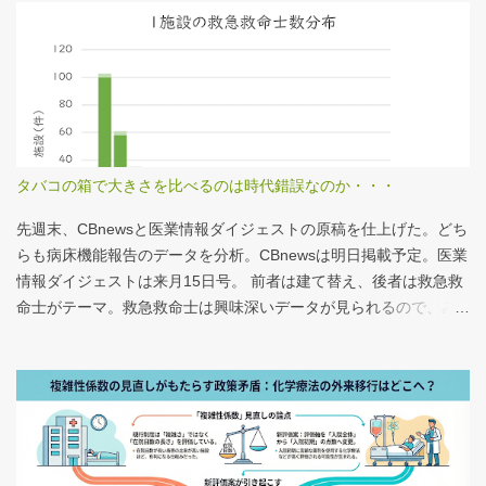
タバコの箱で大きさを比べるのは時代錯誤なのか・・・
先週末、CBnewsと医業情報ダイジェストの原稿を仕上げた。どち
らも病床機能報告のデータを分析。CBnewsは明日掲載予定。医業
情報ダイジェストは来月15日号。 前者は建て替え、後者は救急救
命士がテーマ。救急救命士は興味深いデータが見られるので、み
なさんも病床機能報告をチェックすることをおすすめしたい。 具
体的にどうみたらいいの？ なぜおすすめなの？という疑問に
は、医業情報ダイジェストの記事をお読みください！なのだが、
分析結果の一例は下のグラフ。 病床機能報告（2023年度報告）を
基に作成 ※救急救命士の人数は常勤・非常勤（常勤換算）の合
計。人数が0人の施設は集計に含まない この施設は何人いるんだろ