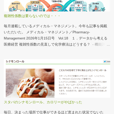
う？、あの施設は何人だろう？と見てみるだけでも十分興味深い
が、上のグラフのような情報が頭に入っていると、比較整理しや
すいと思う。 話は変わるが、何の情報もなく下記の写真を見たと
複雑性係数は要らないのでは・・・
する。立派な建物がある。武蔵国府の国司館（こくしのたち）を
復元したものだ。写真だけでは、大きさが分かりづらいはずだ。
毎月連載しているメディカル・マネジメント。今年も記事を掲載
今月訪れた武蔵国府跡 実際には10分の1サイズの模型なので、そ
いただいた。 メディカル・マネジメント／Pharmacy-
れほど大きくない。人が一緒に写っている新聞記事（ （まちの記
Management 2026年1月15日号 Vol.18 １．データから考える
憶）武蔵国府跡 東京都府中市：朝日新聞デジタル ）を見れば、
医療経営 複雑性係数の見直しで化学療法はどうする？ - 機能評価
大きさがわかりやすい。 救急救命士も同じで、うちは2人いる、3
係数IIの現行の複雑性係数は「複雑さ」を評価していない -「入院
人いるといったところで、それが多いのか、少ないのか分からな
初期までの包括範囲出来高点数」が高いのは化学療法 複雑性係数
い。平均値で見ても情報は十分でないかもしれない。しかし、ヒ
は微妙だ・・・と言い続けて10数年、ようやく見直されるよう
ストグラムなどをあわせて見れば、相対的なポジションが分かり
だ。ただ、その見直し内容も微妙では？？？というのが記事の主
やすい。朝日新聞の記事は、人が一緒に写っているので大きさを
旨。 AIにまとめさせるとこんな感じ。 日頃、各方面から「話が長
把握しやすい。 そういえば、大きさ比較でタバコの箱を横に並べ
い」と言われているので、自分が話すよりAIが話した方がよいと
るのって、最近見かけないなぁ・・・。このご時世、タバコはNG
言われるのは時間の問題だろう。
なのか？？
スタバのシナモンロール、カロリーがやばかった
毎日、決まった場所で仕事ができるほど恵まれた状況でないた