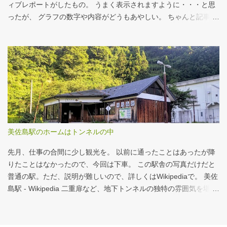
ックバーガー マックフライポテト（S) マックフライポテト（M)
ィブレポートがしたもの。 うまく表示されますように・・・と思
マックフライポテト（L) 正解は続きで。
ったが、 グラフの数字や内容がどうもあやしい。 ちゃんと記事を
お読みください！というどうしようもない結論に。 逆紹介の推
進：インタラクティブレポート 逆紹介の推進レポート 課題 取り組
みの比較 患者の視点 解決策 なぜ「逆紹介」が重要なのか？ 医師
の働き方改革が進む中、大病院の外来負担軽減は喫緊の課題で
す。その鍵となるのが、地域の診療所へ患者を紹介する「逆紹
介」の推進です。しかし、その取り組みには大きな壁が存在しま
す。このレポートでは、データに基づき現状を分析し、未来への
道筋を探ります。 課題：大病院に集中する「再診」患者 紹介状の
ない患者の割合は減少傾向にありますが、多くの大病院、特に大
美佐島駅のホームはトンネルの中
学病院では「再診」で通院を続ける患者の比率が依然として高
く、外来機能の分化が進んでいない現状がうかがえます。これが
先月、仕事の合間に少し観光を。 以前に通ったことはあったが降
逆紹介推進の大きな背景となっています。 取り組...
りたことはなかったので、今回は下車。 この駅舎の写真だけだと
普通の駅。ただ、説明が難しいので、詳しくはWikipediaで。 美佐
島駅 - Wikipedia 二重扉など、地下トンネルの独特の雰囲気を堪
能。 遊んでばかりではないことを証明すべく、地下トンネルの話
はここまでにして、以下、掲載された記事について。 摂食嚥下支
援チームへの手厚い評価を - CBnewsマネジメント 先月くらいか