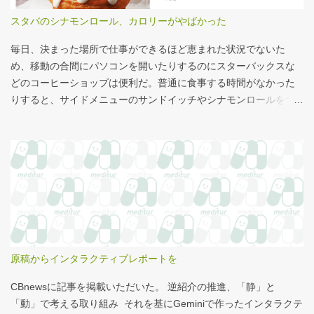
スタバのシナモンロール、カロリーがやばかった
毎日、決まった場所で仕事ができるほど恵まれた状況でないた
め、移動の合間にパソコンを開いたりするのにスターバックスな
どのコーヒーショップは便利だ。普通に食事する時間がなかった
りすると、サイドメニューのサンドイッチやシナモンロールをつ
まみながら、コーヒーを飲むこともある。 このシナモンロール。
とても甘くてコーヒーにはぴったりなのだが、いつもカロリーが
気になっていた。お腹の肉がだいぶたるんできたのは、こいつの
せいもあるのではないかと。 シナモンロール 556kcal 出所：
http://www.starbucks.co.jp/allergy/pdf/allergen-food.pdf 調べてビ
ビった。これはまずい。下手な食事以上のカロリーだ。 この
556kcalがどのくらいヤバイのか、スターバックス以上に良く行く
マクドナルドで考えてみる。（ちなみにマクドナルドは食事目的
でなく大抵が100円コーヒーのみ） クイズ！！ シナモンロール
原稿からインタラクティブレポートを
とカロリーがほぼ同じもの（530kcal～580kcal）を次のマクドナ
ルド商品から２つ選んでください ハンバーガー ビッグマック ダブ
CBnewsに記事を掲載いただいた。 逆紹介の推進、「静」と
ルクォーターパウンダー・チーズ フィレオフィッシュ てりやきマ
「動」で考える取り組み それを基にGeminiで作ったインタラクテ