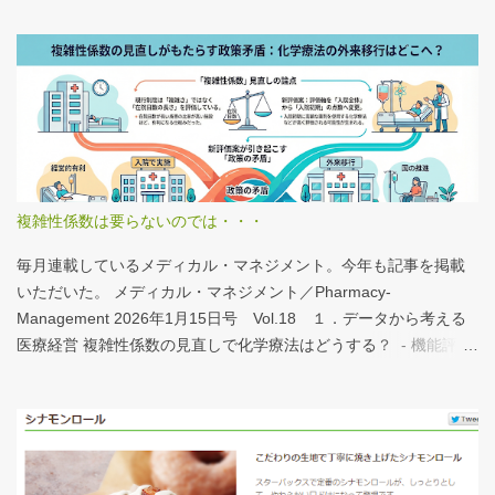
体的にどうみたらいいの？ なぜおすすめなの？という疑問に
は、医業情報ダイジェストの記事をお読みください！なのだが、
分析結果の一例は下のグラフ。 病床機能報告（2023年度報告）を
基に作成 ※救急救命士の人数は常勤・非常勤（常勤換算）の合
計。人数が0人の施設は集計に含まない この施設は何人いるんだろ
う？、あの施設は何人だろう？と見てみるだけでも十分興味深い
が、上のグラフのような情報が頭に入っていると、比較整理しや
すいと思う。 話は変わるが、何の情報もなく下記の写真を見たと
複雑性係数は要らないのでは・・・
する。立派な建物がある。武蔵国府の国司館（こくしのたち）を
復元したものだ。写真だけでは、大きさが分かりづらいはずだ。
毎月連載しているメディカル・マネジメント。今年も記事を掲載
今月訪れた武蔵国府跡 実際には10分の1サイズの模型なので、そ
いただいた。 メディカル・マネジメント／Pharmacy-
れほど大きくない。人が一緒に写っている新聞記事（ （まちの記
Management 2026年1月15日号 Vol.18 １．データから考える
憶）武蔵国府跡 東京都府中市：朝日新聞デジタル ）を見れば、
医療経営 複雑性係数の見直しで化学療法はどうする？ - 機能評価
大きさがわかりやすい。 救急救命士も同じで、うちは2人いる、3
係数IIの現行の複雑性係数は「複雑さ」を評価していない -「入院
人いるといったところで、それが多いのか、少ないのか分からな
初期までの包括範囲出来高点数」が高いのは化学療法 複雑性係数
い。平均値で見ても情報は十分でないかもしれない。しかし、ヒ
は微妙だ・・・と言い続けて10数年、ようやく見直されるよう
ストグラムなどをあわせて見れば、相対的なポジションが分かり
だ。ただ、その見直し内容も微妙では？？？というのが記事の主
やすい。朝日新聞の記事は、人が一緒に写っているので大きさを
旨。 AIにまとめさせるとこんな感じ。 日頃、各方面から「話が長