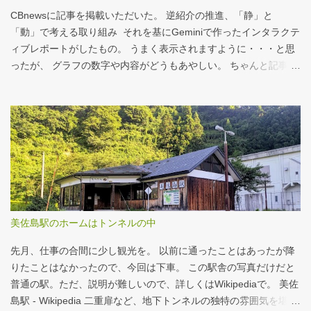
ルド商品から２つ選んでください ハンバーガー ビッグマック ダブ
CBnewsに記事を掲載いただいた。 逆紹介の推進、「静」と
ルクォーターパウンダー・チーズ フィレオフィッシュ てりやきマ
「動」で考える取り組み それを基にGeminiで作ったインタラクテ
ックバーガー マックフライポテト（S) マックフライポテト（M)
ィブレポートがしたもの。 うまく表示されますように・・・と思
マックフライポテト（L) 正解は続きで。
ったが、 グラフの数字や内容がどうもあやしい。 ちゃんと記事を
お読みください！というどうしようもない結論に。 逆紹介の推
進：インタラクティブレポート 逆紹介の推進レポート 課題 取り組
みの比較 患者の視点 解決策 なぜ「逆紹介」が重要なのか？ 医師
の働き方改革が進む中、大病院の外来負担軽減は喫緊の課題で
す。その鍵となるのが、地域の診療所へ患者を紹介する「逆紹
介」の推進です。しかし、その取り組みには大きな壁が存在しま
す。このレポートでは、データに基づき現状を分析し、未来への
道筋を探ります。 課題：大病院に集中する「再診」患者 紹介状の
ない患者の割合は減少傾向にありますが、多くの大病院、特に大
美佐島駅のホームはトンネルの中
学病院では「再診」で通院を続ける患者の比率が依然として高
く、外来機能の分化が進んでいない現状がうかがえます。これが
先月、仕事の合間に少し観光を。 以前に通ったことはあったが降
逆紹介推進の大きな背景となっています。 取り組...
りたことはなかったので、今回は下車。 この駅舎の写真だけだと
普通の駅。ただ、説明が難しいので、詳しくはWikipediaで。 美佐
島駅 - Wikipedia 二重扉など、地下トンネルの独特の雰囲気を堪