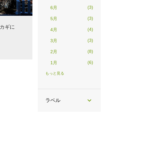
3
6月
3
5月
カギに
4
4月
3
3月
8
2月
6
1月
39
2025
もっと見る
4
12月
3
11月
ラベル
4
10月
4
9月
2
8月
5
7月