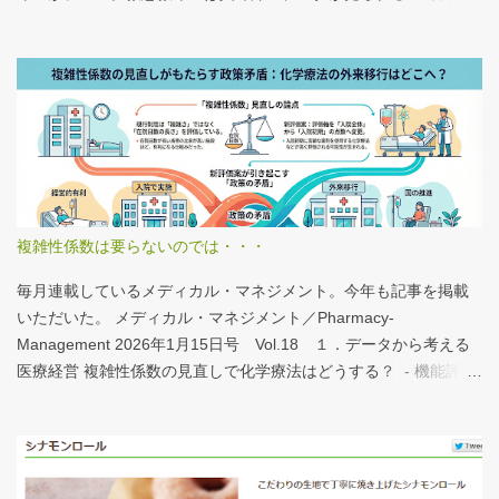
なさんも病床機能報告をチェックすることをおすすめしたい。 具
体的にどうみたらいいの？ なぜおすすめなの？という疑問に
は、医業情報ダイジェストの記事をお読みください！なのだが、
分析結果の一例は下のグラフ。 病床機能報告（2023年度報告）を
基に作成 ※救急救命士の人数は常勤・非常勤（常勤換算）の合
計。人数が0人の施設は集計に含まない この施設は何人いるんだろ
う？、あの施設は何人だろう？と見てみるだけでも十分興味深い
が、上のグラフのような情報が頭に入っていると、比較整理しや
すいと思う。 話は変わるが、何の情報もなく下記の写真を見たと
複雑性係数は要らないのでは・・・
する。立派な建物がある。武蔵国府の国司館（こくしのたち）を
復元したものだ。写真だけでは、大きさが分かりづらいはずだ。
毎月連載しているメディカル・マネジメント。今年も記事を掲載
今月訪れた武蔵国府跡 実際には10分の1サイズの模型なので、そ
いただいた。 メディカル・マネジメント／Pharmacy-
れほど大きくない。人が一緒に写っている新聞記事（ （まちの記
Management 2026年1月15日号 Vol.18 １．データから考える
憶）武蔵国府跡 東京都府中市：朝日新聞デジタル ）を見れば、
医療経営 複雑性係数の見直しで化学療法はどうする？ - 機能評価
大きさがわかりやすい。 救急救命士も同じで、うちは2人いる、3
係数IIの現行の複雑性係数は「複雑さ」を評価していない -「入院
人いるといったところで、それが多いのか、少ないのか分からな
初期までの包括範囲出来高点数」が高いのは化学療法 複雑性係数
い。平均値で見ても情報は十分でないかもしれない。しかし、ヒ
は微妙だ・・・と言い続けて10数年、ようやく見直されるよう
ストグラムなどをあわせて見れば、相対的なポジションが分かり
だ。ただ、その見直し内容も微妙では？？？というのが記事の主