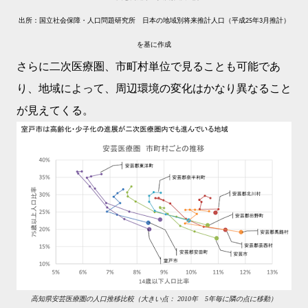
出所：国立社会保障・人口問題研究所 日本の地域別将来推計人口（平成
年
月
推計）
25
3
を基に作成
さらに二次医療圏、市町村単位で見ることも可能であ
り、地域によって、周辺環境の変化はかなり異なること
が見えてくる。
高知県安芸医療圏の人口推移比較（大きい点： 2010年 5年毎に隣の点に移動）