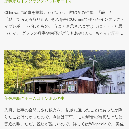
原稿からインタラクティブレポートを
とカロリーがほぼ同じもの（530kcal～580kcal）を次のマクドナ
ルド商品から２つ選んでください ハンバーガー ビッグマック ダブ
CBnewsに記事を掲載いただいた。 逆紹介の推進、「静」と
ルクォーターパウンダー・チーズ フィレオフィッシュ てりやきマ
「動」で考える取り組み それを基にGeminiで作ったインタラクテ
ックバーガー マックフライポテト（S) マックフライポテト（M)
ィブレポートがしたもの。 うまく表示されますように・・・と思
マックフライポテト（L) 正解は続きで。
ったが、 グラフの数字や内容がどうもあやしい。 ちゃんと記事を
お読みください！というどうしようもない結論に。 逆紹介の推
進：インタラクティブレポート 逆紹介の推進レポート 課題 取り組
みの比較 患者の視点 解決策 なぜ「逆紹介」が重要なのか？ 医師
の働き方改革が進む中、大病院の外来負担軽減は喫緊の課題で
す。その鍵となるのが、地域の診療所へ患者を紹介する「逆紹
介」の推進です。しかし、その取り組みには大きな壁が存在しま
す。このレポートでは、データに基づき現状を分析し、未来への
道筋を探ります。 課題：大病院に集中する「再診」患者 紹介状の
ない患者の割合は減少傾向にありますが、多くの大病院、特に大
美佐島駅のホームはトンネルの中
学病院では「再診」で通院を続ける患者の比率が依然として高
く、外来機能の分化が進んでいない現状がうかがえます。これが
先月、仕事の合間に少し観光を。 以前に通ったことはあったが降
逆紹介推進の大きな背景となっています。 取り組...
りたことはなかったので、今回は下車。 この駅舎の写真だけだと
普通の駅。ただ、説明が難しいので、詳しくはWikipediaで。 美佐