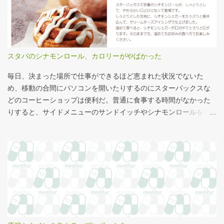
やすい。朝日新聞の記事は、人が一緒に写っているので大きさを
旨。 AIにまとめさせるとこんな感じ。 日頃、各方面から「話が長
把握しやすい。 そういえば、大きさ比較でタバコの箱を横に並べ
い」と言われているので、自分が話すよりAIが話した方がよいと
るのって、最近見かけないなぁ・・・。このご時世、タバコはNG
言われるのは時間の問題だろう。
なのか？？
スタバのシナモンロール、カロリーがやばかった
毎日、決まった場所で仕事ができるほど恵まれた状況でないた
め、移動の合間にパソコンを開いたりするのにスターバックスな
どのコーヒーショップは便利だ。普通に食事する時間がなかった
りすると、サイドメニューのサンドイッチやシナモンロールをつ
まみながら、コーヒーを飲むこともある。 このシナモンロール。
とても甘くてコーヒーにはぴったりなのだが、いつもカロリーが
気になっていた。お腹の肉がだいぶたるんできたのは、こいつの
せいもあるのではないかと。 シナモンロール 556kcal 出所：
http://www.starbucks.co.jp/allergy/pdf/allergen-food.pdf 調べてビ
ビった。これはまずい。下手な食事以上のカロリーだ。 この
556kcalがどのくらいヤバイのか、スターバックス以上に良く行く
マクドナルドで考えてみる。（ちなみにマクドナルドは食事目的
でなく大抵が100円コーヒーのみ） クイズ！！ シナモンロール