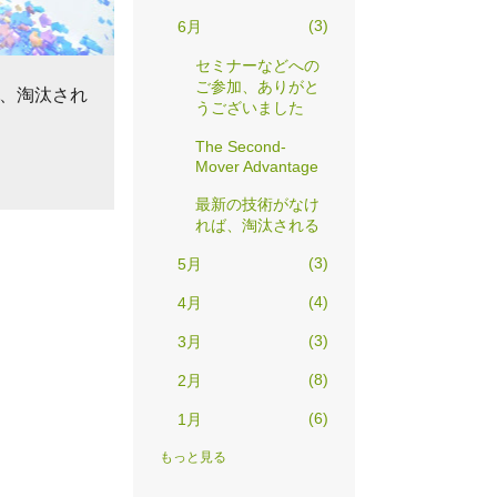
3
6月
セミナーなどへの
ご参加、ありがと
、淘汰され
うございました
The Second-
Mover Advantage
最新の技術がなけ
れば、淘汰される
3
5月
4
4月
3
3月
8
2月
6
1月
39
2025
もっと見る
4
12月