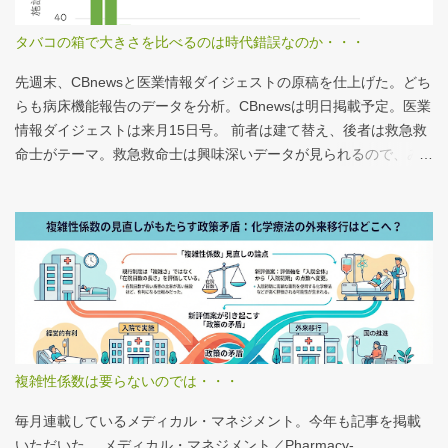
タバコの箱で大きさを比べるのは時代錯誤なのか・・・
先週末、CBnewsと医業情報ダイジェストの原稿を仕上げた。どち
らも病床機能報告のデータを分析。CBnewsは明日掲載予定。医業
情報ダイジェストは来月15日号。 前者は建て替え、後者は救急救
命士がテーマ。救急救命士は興味深いデータが見られるので、み
なさんも病床機能報告をチェックすることをおすすめしたい。 具
体的にどうみたらいいの？ なぜおすすめなの？という疑問に
は、医業情報ダイジェストの記事をお読みください！なのだが、
分析結果の一例は下のグラフ。 病床機能報告（2023年度報告）を
基に作成 ※救急救命士の人数は常勤・非常勤（常勤換算）の合
計。人数が0人の施設は集計に含まない この施設は何人いるんだろ
う？、あの施設は何人だろう？と見てみるだけでも十分興味深い
が、上のグラフのような情報が頭に入っていると、比較整理しや
すいと思う。 話は変わるが、何の情報もなく下記の写真を見たと
複雑性係数は要らないのでは・・・
する。立派な建物がある。武蔵国府の国司館（こくしのたち）を
復元したものだ。写真だけでは、大きさが分かりづらいはずだ。
毎月連載しているメディカル・マネジメント。今年も記事を掲載
今月訪れた武蔵国府跡 実際には10分の1サイズの模型なので、そ
いただいた。 メディカル・マネジメント／Pharmacy-