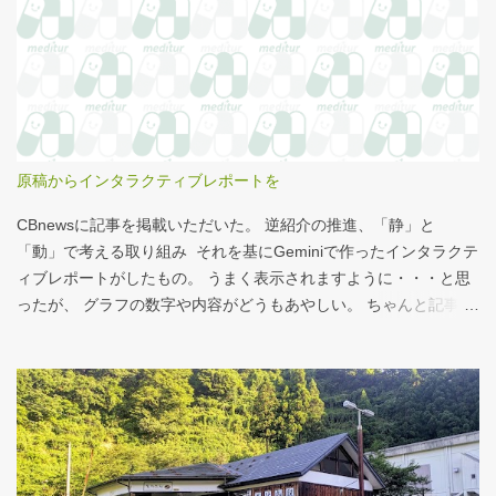
気になっていた。お腹の肉がだいぶたるんできたのは、こいつの
せいもあるのではないかと。 シナモンロール 556kcal 出所：
http://www.starbucks.co.jp/allergy/pdf/allergen-food.pdf 調べてビ
ビった。これはまずい。下手な食事以上のカロリーだ。 この
556kcalがどのくらいヤバイのか、スターバックス以上に良く行く
マクドナルドで考えてみる。（ちなみにマクドナルドは食事目的
でなく大抵が100円コーヒーのみ） クイズ！！ シナモンロール
原稿からインタラクティブレポートを
とカロリーがほぼ同じもの（530kcal～580kcal）を次のマクドナ
ルド商品から２つ選んでください ハンバーガー ビッグマック ダブ
CBnewsに記事を掲載いただいた。 逆紹介の推進、「静」と
ルクォーターパウンダー・チーズ フィレオフィッシュ てりやきマ
「動」で考える取り組み それを基にGeminiで作ったインタラクテ
ックバーガー マックフライポテト（S) マックフライポテト（M)
ィブレポートがしたもの。 うまく表示されますように・・・と思
マックフライポテト（L) 正解は続きで。
ったが、 グラフの数字や内容がどうもあやしい。 ちゃんと記事を
お読みください！というどうしようもない結論に。 逆紹介の推
進：インタラクティブレポート 逆紹介の推進レポート 課題 取り組
みの比較 患者の視点 解決策 なぜ「逆紹介」が重要なのか？ 医師
の働き方改革が進む中、大病院の外来負担軽減は喫緊の課題で
す。その鍵となるのが、地域の診療所へ患者を紹介する「逆紹
介」の推進です。しかし、その取り組みには大きな壁が存在しま
す。このレポートでは、データに基づき現状を分析し、未来への