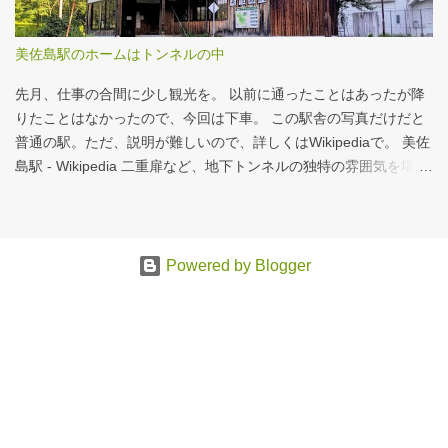
道筋を探ります。 課題：大病院に集中する「再診」患者 紹介状の
ない患者の割合は減少傾向にありますが、多くの大病院、特に大
美佐島駅のホームはトンネルの中
学病院では「再診」で通院を続ける患者の比率が依然として高
く、外来機能の分化が進んでいない現状がうかがえます。これが
先月、仕事の合間に少し観光を。 以前に通ったことはあったが降
逆紹介推進の大きな背景となっています。 取り組...
りたことはなかったので、今回は下車。 この駅舎の写真だけだと
普通の駅。ただ、説明が難しいので、詳しくはWikipediaで。 美佐
島駅 - Wikipedia 二重扉など、地下トンネルの独特の雰囲気を堪
能。 遊んでばかりではないことを証明すべく、地下トンネルの話
はここまでにして、以下、掲載された記事について。 摂食嚥下支
援チームへの手厚い評価を - CBnewsマネジメント 先月くらいか
ら、アウトカム志向の診療報酬について社内でディスカッショ
Powered by Blogger
ン。その一環で、過去の原稿を読み返し。そこで、摂食嚥下支援
チームの取り組みについてアップデートしたのがこの記事。 ADL
や褥瘡、嚥下機能など、入退院時に評価している項目は、積極的
にプラス評価にしないと、ただただ負担が増えるだけで、徒労感
が増すように思う。長いトンネルを抜けた先に明るい未来が見え
ていればいいのだが、見えないのが問題。 というわけで、今回は
トンネルつながり（強引だな・・・）。