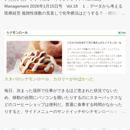
れほど大きくない。人が一緒に写っている新聞記事（ （まちの記
Management 2026年1月15日号 Vol.18 １．データから考える
憶）武蔵国府跡 東京都府中市：朝日新聞デジタル ）を見れば、
医療経営 複雑性係数の見直しで化学療法はどうする？ - 機能評価
大きさがわかりやすい。 救急救命士も同じで、うちは2人いる、3
係数IIの現行の複雑性係数は「複雑さ」を評価していない -「入院
人いるといったところで、それが多いのか、少ないのか分からな
初期までの包括範囲出来高点数」が高いのは化学療法 複雑性係数
い。平均値で見ても情報は十分でないかもしれない。しかし、ヒ
は微妙だ・・・と言い続けて10数年、ようやく見直されるよう
ストグラムなどをあわせて見れば、相対的なポジションが分かり
だ。ただ、その見直し内容も微妙では？？？というのが記事の主
やすい。朝日新聞の記事は、人が一緒に写っているので大きさを
旨。 AIにまとめさせるとこんな感じ。 日頃、各方面から「話が長
把握しやすい。 そういえば、大きさ比較でタバコの箱を横に並べ
い」と言われているので、自分が話すよりAIが話した方がよいと
るのって、最近見かけないなぁ・・・。このご時世、タバコはNG
言われるのは時間の問題だろう。
なのか？？
スタバのシナモンロール、カロリーがやばかった
毎日、決まった場所で仕事ができるほど恵まれた状況でないた
め、移動の合間にパソコンを開いたりするのにスターバックスな
どのコーヒーショップは便利だ。普通に食事する時間がなかった
りすると、サイドメニューのサンドイッチやシナモンロールをつ
まみながら、コーヒーを飲むこともある。 このシナモンロール。
とても甘くてコーヒーにはぴったりなのだが、いつもカロリーが