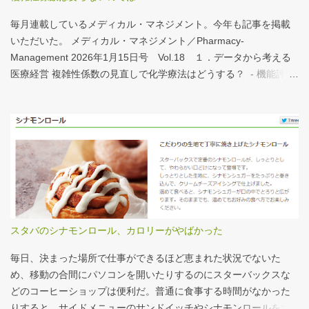
する。立派な建物がある。武蔵国府の国司館（こくしのたち）を
復元したものだ。写真だけでは、大きさが分かりづらいはずだ。
毎月連載しているメディカル・マネジメント。今年も記事を掲載
今月訪れた武蔵国府跡 実際には10分の1サイズの模型なので、そ
いただいた。 メディカル・マネジメント／Pharmacy-
れほど大きくない。人が一緒に写っている新聞記事（ （まちの記
Management 2026年1月15日号 Vol.18 １．データから考える
憶）武蔵国府跡 東京都府中市：朝日新聞デジタル ）を見れば、
医療経営 複雑性係数の見直しで化学療法はどうする？ - 機能評価
大きさがわかりやすい。 救急救命士も同じで、うちは2人いる、3
係数IIの現行の複雑性係数は「複雑さ」を評価していない -「入院
人いるといったところで、それが多いのか、少ないのか分からな
初期までの包括範囲出来高点数」が高いのは化学療法 複雑性係数
い。平均値で見ても情報は十分でないかもしれない。しかし、ヒ
は微妙だ・・・と言い続けて10数年、ようやく見直されるよう
ストグラムなどをあわせて見れば、相対的なポジションが分かり
だ。ただ、その見直し内容も微妙では？？？というのが記事の主
やすい。朝日新聞の記事は、人が一緒に写っているので大きさを
旨。 AIにまとめさせるとこんな感じ。 日頃、各方面から「話が長
把握しやすい。 そういえば、大きさ比較でタバコの箱を横に並べ
い」と言われているので、自分が話すよりAIが話した方がよいと
るのって、最近見かけないなぁ・・・。このご時世、タバコはNG
言われるのは時間の問題だろう。
なのか？？
スタバのシナモンロール、カロリーがやばかった
毎日、決まった場所で仕事ができるほど恵まれた状況でないた
め、移動の合間にパソコンを開いたりするのにスターバックスな
どのコーヒーショップは便利だ。普通に食事する時間がなかった
りすると、サイドメニューのサンドイッチやシナモンロールをつ