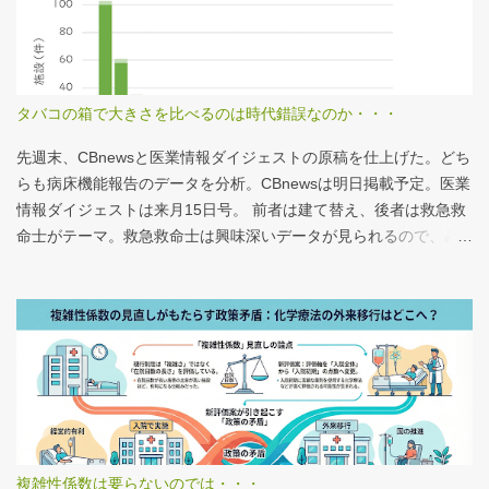
タバコの箱で大きさを比べるのは時代錯誤なのか・・・
先週末、CBnewsと医業情報ダイジェストの原稿を仕上げた。どち
らも病床機能報告のデータを分析。CBnewsは明日掲載予定。医業
情報ダイジェストは来月15日号。 前者は建て替え、後者は救急救
命士がテーマ。救急救命士は興味深いデータが見られるので、み
なさんも病床機能報告をチェックすることをおすすめしたい。 具
体的にどうみたらいいの？ なぜおすすめなの？という疑問に
は、医業情報ダイジェストの記事をお読みください！なのだが、
分析結果の一例は下のグラフ。 病床機能報告（2023年度報告）を
基に作成 ※救急救命士の人数は常勤・非常勤（常勤換算）の合
計。人数が0人の施設は集計に含まない この施設は何人いるんだろ
う？、あの施設は何人だろう？と見てみるだけでも十分興味深い
が、上のグラフのような情報が頭に入っていると、比較整理しや
すいと思う。 話は変わるが、何の情報もなく下記の写真を見たと
複雑性係数は要らないのでは・・・