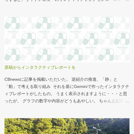
まみながら、コーヒーを飲むこともある。 このシナモンロール。
とても甘くてコーヒーにはぴったりなのだが、いつもカロリーが
気になっていた。お腹の肉がだいぶたるんできたのは、こいつの
せいもあるのではないかと。 シナモンロール 556kcal 出所：
http://www.starbucks.co.jp/allergy/pdf/allergen-food.pdf 調べてビ
ビった。これはまずい。下手な食事以上のカロリーだ。 この
556kcalがどのくらいヤバイのか、スターバックス以上に良く行く
マクドナルドで考えてみる。（ちなみにマクドナルドは食事目的
でなく大抵が100円コーヒーのみ） クイズ！！ シナモンロール
原稿からインタラクティブレポートを
とカロリーがほぼ同じもの（530kcal～580kcal）を次のマクドナ
ルド商品から２つ選んでください ハンバーガー ビッグマック ダブ
CBnewsに記事を掲載いただいた。 逆紹介の推進、「静」と
ルクォーターパウンダー・チーズ フィレオフィッシュ てりやきマ
「動」で考える取り組み それを基にGeminiで作ったインタラクテ
ックバーガー マックフライポテト（S) マックフライポテト（M)
ィブレポートがしたもの。 うまく表示されますように・・・と思
マックフライポテト（L) 正解は続きで。
ったが、 グラフの数字や内容がどうもあやしい。 ちゃんと記事を
お読みください！というどうしようもない結論に。 逆紹介の推
進：インタラクティブレポート 逆紹介の推進レポート 課題 取り組
みの比較 患者の視点 解決策 なぜ「逆紹介」が重要なのか？ 医師
の働き方改革が進む中、大病院の外来負担軽減は喫緊の課題で