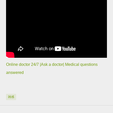
Online doctor 24/7 |Ask a doctor| Medical questions
answered
雑感