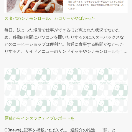
るのって、最近見かけないなぁ・・・。このご時世、タバコはNG
言われるのは時間の問題だろう。
なのか？？
スタバのシナモンロール、カロリーがやばかった
毎日、決まった場所で仕事ができるほど恵まれた状況でないた
め、移動の合間にパソコンを開いたりするのにスターバックスな
どのコーヒーショップは便利だ。普通に食事する時間がなかった
りすると、サイドメニューのサンドイッチやシナモンロールをつ
まみながら、コーヒーを飲むこともある。 このシナモンロール。
とても甘くてコーヒーにはぴったりなのだが、いつもカロリーが
気になっていた。お腹の肉がだいぶたるんできたのは、こいつの
せいもあるのではないかと。 シナモンロール 556kcal 出所：
http://www.starbucks.co.jp/allergy/pdf/allergen-food.pdf 調べてビ
ビった。これはまずい。下手な食事以上のカロリーだ。 この
556kcalがどのくらいヤバイのか、スターバックス以上に良く行く
マクドナルドで考えてみる。（ちなみにマクドナルドは食事目的
でなく大抵が100円コーヒーのみ） クイズ！！ シナモンロール
原稿からインタラクティブレポートを
とカロリーがほぼ同じもの（530kcal～580kcal）を次のマクドナ
ルド商品から２つ選んでください ハンバーガー ビッグマック ダブ
CBnewsに記事を掲載いただいた。 逆紹介の推進、「静」と