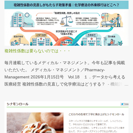
は、医業情報ダイジェストの記事をお読みください！なのだが、
分析結果の一例は下のグラフ。 病床機能報告（2023年度報告）を
基に作成 ※救急救命士の人数は常勤・非常勤（常勤換算）の合
計。人数が0人の施設は集計に含まない この施設は何人いるんだろ
う？、あの施設は何人だろう？と見てみるだけでも十分興味深い
が、上のグラフのような情報が頭に入っていると、比較整理しや
すいと思う。 話は変わるが、何の情報もなく下記の写真を見たと
複雑性係数は要らないのでは・・・
する。立派な建物がある。武蔵国府の国司館（こくしのたち）を
復元したものだ。写真だけでは、大きさが分かりづらいはずだ。
毎月連載しているメディカル・マネジメント。今年も記事を掲載
今月訪れた武蔵国府跡 実際には10分の1サイズの模型なので、そ
いただいた。 メディカル・マネジメント／Pharmacy-
れほど大きくない。人が一緒に写っている新聞記事（ （まちの記
Management 2026年1月15日号 Vol.18 １．データから考える
憶）武蔵国府跡 東京都府中市：朝日新聞デジタル ）を見れば、
医療経営 複雑性係数の見直しで化学療法はどうする？ - 機能評価
大きさがわかりやすい。 救急救命士も同じで、うちは2人いる、3
係数IIの現行の複雑性係数は「複雑さ」を評価していない -「入院
人いるといったところで、それが多いのか、少ないのか分からな
初期までの包括範囲出来高点数」が高いのは化学療法 複雑性係数
い。平均値で見ても情報は十分でないかもしれない。しかし、ヒ
は微妙だ・・・と言い続けて10数年、ようやく見直されるよう
ストグラムなどをあわせて見れば、相対的なポジションが分かり
だ。ただ、その見直し内容も微妙では？？？というのが記事の主
やすい。朝日新聞の記事は、人が一緒に写っているので大きさを
旨。 AIにまとめさせるとこんな感じ。 日頃、各方面から「話が長
把握しやすい。 そういえば、大きさ比較でタバコの箱を横に並べ
い」と言われているので、自分が話すよりAIが話した方がよいと