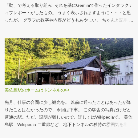
ルクォーターパウンダー・チーズ フィレオフィッシュ てりやきマ
「動」で考える取り組み それを基にGeminiで作ったインタラクテ
ックバーガー マックフライポテト（S) マックフライポテト（M)
ィブレポートがしたもの。 うまく表示されますように・・・と思
マックフライポテト（L) 正解は続きで。
ったが、 グラフの数字や内容がどうもあやしい。 ちゃんと記事を
お読みください！というどうしようもない結論に。 逆紹介の推
進：インタラクティブレポート 逆紹介の推進レポート 課題 取り組
みの比較 患者の視点 解決策 なぜ「逆紹介」が重要なのか？ 医師
の働き方改革が進む中、大病院の外来負担軽減は喫緊の課題で
す。その鍵となるのが、地域の診療所へ患者を紹介する「逆紹
介」の推進です。しかし、その取り組みには大きな壁が存在しま
す。このレポートでは、データに基づき現状を分析し、未来への
道筋を探ります。 課題：大病院に集中する「再診」患者 紹介状の
ない患者の割合は減少傾向にありますが、多くの大病院、特に大
美佐島駅のホームはトンネルの中
学病院では「再診」で通院を続ける患者の比率が依然として高
く、外来機能の分化が進んでいない現状がうかがえます。これが
先月、仕事の合間に少し観光を。 以前に通ったことはあったが降
逆紹介推進の大きな背景となっています。 取り組...
りたことはなかったので、今回は下車。 この駅舎の写真だけだと
普通の駅。ただ、説明が難しいので、詳しくはWikipediaで。 美佐
島駅 - Wikipedia 二重扉など、地下トンネルの独特の雰囲気を堪
能。 遊んでばかりではないことを証明すべく、地下トンネルの話