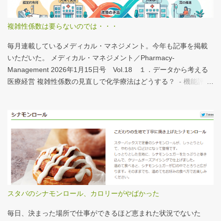
が、上のグラフのような情報が頭に入っていると、比較整理しや
すいと思う。 話は変わるが、何の情報もなく下記の写真を見たと
複雑性係数は要らないのでは・・・
する。立派な建物がある。武蔵国府の国司館（こくしのたち）を
復元したものだ。写真だけでは、大きさが分かりづらいはずだ。
毎月連載しているメディカル・マネジメント。今年も記事を掲載
今月訪れた武蔵国府跡 実際には10分の1サイズの模型なので、そ
いただいた。 メディカル・マネジメント／Pharmacy-
れほど大きくない。人が一緒に写っている新聞記事（ （まちの記
Management 2026年1月15日号 Vol.18 １．データから考える
憶）武蔵国府跡 東京都府中市：朝日新聞デジタル ）を見れば、
医療経営 複雑性係数の見直しで化学療法はどうする？ - 機能評価
大きさがわかりやすい。 救急救命士も同じで、うちは2人いる、3
係数IIの現行の複雑性係数は「複雑さ」を評価していない -「入院
人いるといったところで、それが多いのか、少ないのか分からな
初期までの包括範囲出来高点数」が高いのは化学療法 複雑性係数
い。平均値で見ても情報は十分でないかもしれない。しかし、ヒ
は微妙だ・・・と言い続けて10数年、ようやく見直されるよう
ストグラムなどをあわせて見れば、相対的なポジションが分かり
だ。ただ、その見直し内容も微妙では？？？というのが記事の主
やすい。朝日新聞の記事は、人が一緒に写っているので大きさを
旨。 AIにまとめさせるとこんな感じ。 日頃、各方面から「話が長
把握しやすい。 そういえば、大きさ比較でタバコの箱を横に並べ
い」と言われているので、自分が話すよりAIが話した方がよいと
るのって、最近見かけないなぁ・・・。このご時世、タバコはNG
言われるのは時間の問題だろう。
なのか？？
スタバのシナモンロール、カロリーがやばかった
毎日、決まった場所で仕事ができるほど恵まれた状況でないた