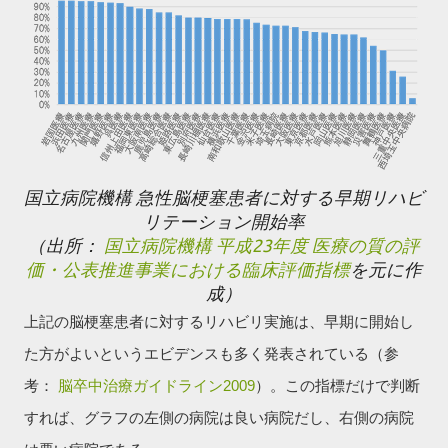
国立病院機構 急性脳梗塞患者に対する早期リハビ
リテーション開始率
（出所：
国立病院機構 平成23年度 医療の質の評
価・公表推進事業における臨床評価指標
を元に作
成）
上記の脳梗塞患者に対するリハビリ実施は、早期に開始し
た方がよいというエビデンスも多く発表されている（参
考：
脳卒中治療ガイドライン2009
）。
この指標だけで判断
すれば、
グラフの左側の病院は良い病院だし、右側の病院