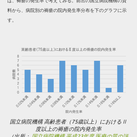
ば、褥瘡の発生率で考えてみる。
前出の国立病院機構の資
料から、病院別の褥瘡の院内発生率分布を下のグラフに示
す。
国立病院機構 高齢患者（75歳以上）におけるⅡ
度以上の褥瘡の院内発生率
（出所：
国立病院機構 平成23年度 医療の質の評