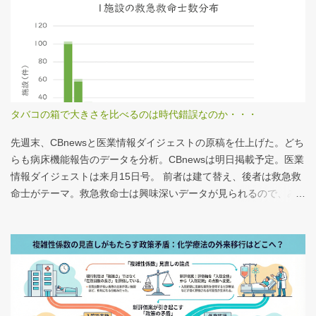
タバコの箱で大きさを比べるのは時代錯誤なのか・・・
先週末、CBnewsと医業情報ダイジェストの原稿を仕上げた。どち
らも病床機能報告のデータを分析。CBnewsは明日掲載予定。医業
情報ダイジェストは来月15日号。 前者は建て替え、後者は救急救
命士がテーマ。救急救命士は興味深いデータが見られるので、み
なさんも病床機能報告をチェックすることをおすすめしたい。 具
体的にどうみたらいいの？ なぜおすすめなの？という疑問に
は、医業情報ダイジェストの記事をお読みください！なのだが、
分析結果の一例は下のグラフ。 病床機能報告（2023年度報告）を
基に作成 ※救急救命士の人数は常勤・非常勤（常勤換算）の合
計。人数が0人の施設は集計に含まない この施設は何人いるんだろ
う？、あの施設は何人だろう？と見てみるだけでも十分興味深い