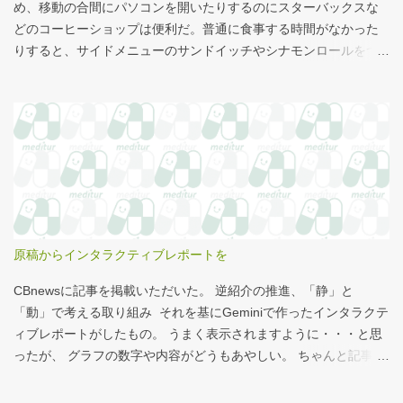
め、移動の合間にパソコンを開いたりするのにスターバックスな
どのコーヒーショップは便利だ。普通に食事する時間がなかった
りすると、サイドメニューのサンドイッチやシナモンロールをつ
まみながら、コーヒーを飲むこともある。 このシナモンロール。
とても甘くてコーヒーにはぴったりなのだが、いつもカロリーが
気になっていた。お腹の肉がだいぶたるんできたのは、こいつの
せいもあるのではないかと。 シナモンロール 556kcal 出所：
http://www.starbucks.co.jp/allergy/pdf/allergen-food.pdf 調べてビ
ビった。これはまずい。下手な食事以上のカロリーだ。 この
556kcalがどのくらいヤバイのか、スターバックス以上に良く行く
マクドナルドで考えてみる。（ちなみにマクドナルドは食事目的
でなく大抵が100円コーヒーのみ） クイズ！！ シナモンロール
原稿からインタラクティブレポートを
とカロリーがほぼ同じもの（530kcal～580kcal）を次のマクドナ
ルド商品から２つ選んでください ハンバーガー ビッグマック ダブ
CBnewsに記事を掲載いただいた。 逆紹介の推進、「静」と
ルクォーターパウンダー・チーズ フィレオフィッシュ てりやきマ
「動」で考える取り組み それを基にGeminiで作ったインタラクテ
ックバーガー マックフライポテト（S) マックフライポテト（M)
ィブレポートがしたもの。 うまく表示されますように・・・と思
マックフライポテト（L) 正解は続きで。
ったが、 グラフの数字や内容がどうもあやしい。 ちゃんと記事を
お読みください！というどうしようもない結論に。 逆紹介の推
進：インタラクティブレポート 逆紹介の推進レポート 課題 取り組