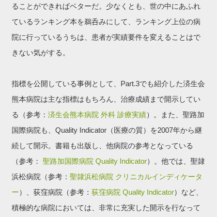
ることができればベターだ。少なくとも、世の中にあふれ
ているランキング本を鵜呑みにして、ランキング上位の病
院に行っているうちは、患者が実績要件を変えることはで
きない気がする。
指標を公開している事例として、Part.3でも紹介した済生会
熊本病院は主な指標はもちろん、治療成績まで開示してい
る（参考：
済生会熊本病院 外科 診療実績
）。また、聖路加
国際病院も、Quality Indicator（医療の質）を2007年から継
続して開示。書籍も出版し、他病院の参考となっている
（参考：
聖路加国際病院 Quality Indicator
）。他では、聖隷
浜松病院（参考：
聖隷浜松病院 クリニカルインディケータ
ー
）、荻窪病院（参考：
荻窪病院 Quality Indicator
）など、
積極的な病院においては、非常に充実した開示を行なって