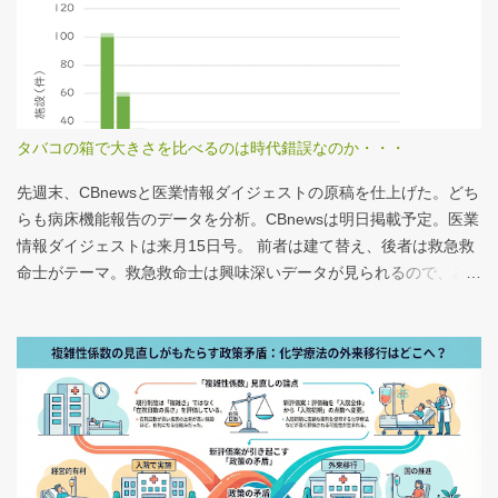
タバコの箱で大きさを比べるのは時代錯誤なのか・・・
先週末、CBnewsと医業情報ダイジェストの原稿を仕上げた。どち
らも病床機能報告のデータを分析。CBnewsは明日掲載予定。医業
情報ダイジェストは来月15日号。 前者は建て替え、後者は救急救
命士がテーマ。救急救命士は興味深いデータが見られるので、み
なさんも病床機能報告をチェックすることをおすすめしたい。 具
体的にどうみたらいいの？ なぜおすすめなの？という疑問に
は、医業情報ダイジェストの記事をお読みください！なのだが、
分析結果の一例は下のグラフ。 病床機能報告（2023年度報告）を
基に作成 ※救急救命士の人数は常勤・非常勤（常勤換算）の合
計。人数が0人の施設は集計に含まない この施設は何人いるんだろ
う？、あの施設は何人だろう？と見てみるだけでも十分興味深い
が、上のグラフのような情報が頭に入っていると、比較整理しや