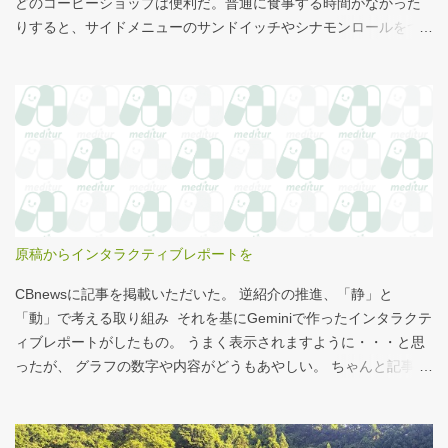
どのコーヒーショップは便利だ。普通に食事する時間がなかった
りすると、サイドメニューのサンドイッチやシナモンロールをつ
まみながら、コーヒーを飲むこともある。 このシナモンロール。
とても甘くてコーヒーにはぴったりなのだが、いつもカロリーが
気になっていた。お腹の肉がだいぶたるんできたのは、こいつの
せいもあるのではないかと。 シナモンロール 556kcal 出所：
http://www.starbucks.co.jp/allergy/pdf/allergen-food.pdf 調べてビ
ビった。これはまずい。下手な食事以上のカロリーだ。 この
556kcalがどのくらいヤバイのか、スターバックス以上に良く行く
マクドナルドで考えてみる。（ちなみにマクドナルドは食事目的
でなく大抵が100円コーヒーのみ） クイズ！！ シナモンロール
原稿からインタラクティブレポートを
とカロリーがほぼ同じもの（530kcal～580kcal）を次のマクドナ
ルド商品から２つ選んでください ハンバーガー ビッグマック ダブ
CBnewsに記事を掲載いただいた。 逆紹介の推進、「静」と
ルクォーターパウンダー・チーズ フィレオフィッシュ てりやきマ
「動」で考える取り組み それを基にGeminiで作ったインタラクテ
ックバーガー マックフライポテト（S) マックフライポテト（M)
ィブレポートがしたもの。 うまく表示されますように・・・と思
マックフライポテト（L) 正解は続きで。
ったが、 グラフの数字や内容がどうもあやしい。 ちゃんと記事を
お読みください！というどうしようもない結論に。 逆紹介の推
進：インタラクティブレポート 逆紹介の推進レポート 課題 取り組
みの比較 患者の視点 解決策 なぜ「逆紹介」が重要なのか？ 医師