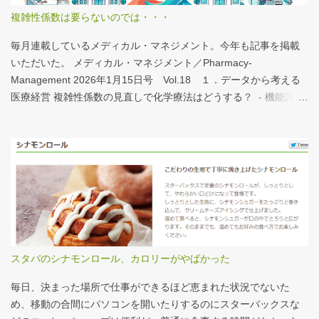
すいと思う。 話は変わるが、何の情報もなく下記の写真を見たと
複雑性係数は要らないのでは・・・
する。立派な建物がある。武蔵国府の国司館（こくしのたち）を
復元したものだ。写真だけでは、大きさが分かりづらいはずだ。
毎月連載しているメディカル・マネジメント。今年も記事を掲載
今月訪れた武蔵国府跡 実際には10分の1サイズの模型なので、そ
いただいた。 メディカル・マネジメント／Pharmacy-
れほど大きくない。人が一緒に写っている新聞記事（ （まちの記
Management 2026年1月15日号 Vol.18 １．データから考える
憶）武蔵国府跡 東京都府中市：朝日新聞デジタル ）を見れば、
医療経営 複雑性係数の見直しで化学療法はどうする？ - 機能評価
大きさがわかりやすい。 救急救命士も同じで、うちは2人いる、3
係数IIの現行の複雑性係数は「複雑さ」を評価していない -「入院
人いるといったところで、それが多いのか、少ないのか分からな
初期までの包括範囲出来高点数」が高いのは化学療法 複雑性係数
い。平均値で見ても情報は十分でないかもしれない。しかし、ヒ
は微妙だ・・・と言い続けて10数年、ようやく見直されるよう
ストグラムなどをあわせて見れば、相対的なポジションが分かり
だ。ただ、その見直し内容も微妙では？？？というのが記事の主
やすい。朝日新聞の記事は、人が一緒に写っているので大きさを
旨。 AIにまとめさせるとこんな感じ。 日頃、各方面から「話が長
把握しやすい。 そういえば、大きさ比較でタバコの箱を横に並べ
い」と言われているので、自分が話すよりAIが話した方がよいと
るのって、最近見かけないなぁ・・・。このご時世、タバコはNG
言われるのは時間の問題だろう。
なのか？？
スタバのシナモンロール、カロリーがやばかった
毎日、決まった場所で仕事ができるほど恵まれた状況でないた
め、移動の合間にパソコンを開いたりするのにスターバックスな