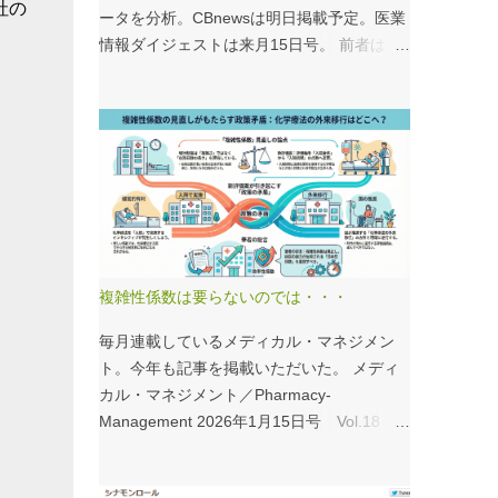
社の
ータを分析。CBnewsは明日掲載予定。医業
情報ダイジェストは来月15日号。 前者は建
て替え、後者は救急救命士がテーマ。救急救
命士は興味深いデータが見られるので、みな
さんも病床機能報告をチェックすることをお
すすめしたい。 具体的にどうみたらいい
の？ なぜおすすめなの？という疑問には、
医業情報ダイジェストの記事をお読みくださ
い！なのだが、分析結果の一例は下のグラ
フ。 病床機能報告（2023年度報告）を基に
作成 ※救急救命士の人数は常勤・非常勤（常
複雑性係数は要らないのでは・・・
勤換算）の合計。人数が0人の施設は集計に
含まない この施設は何人いるんだろう？、
毎月連載しているメディカル・マネジメン
あの施設は何人だろう？と見てみるだけでも
ト。今年も記事を掲載いただいた。 メディ
十分興味深いが、上のグラフのような情報が
カル・マネジメント／Pharmacy-
頭に入っていると、比較整理しやすいと思
Management 2026年1月15日号 Vol.18
う。 話は変わるが、何の情報もなく下記の
１．データから考える医療経営 複雑性係数
写真を見たとする。立派な建物がある。武蔵
の見直しで化学療法はどうする？ - 機能評