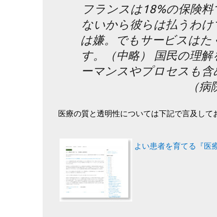
フランスは18%の保険
ないから彼らは払うわけ
は嫌。でもサービスはた
す。（中略） 国民の理
ーマンスやプロセスも含
（病
医療の質と透明性については下記で言及してお
よい患者を育てる『医療