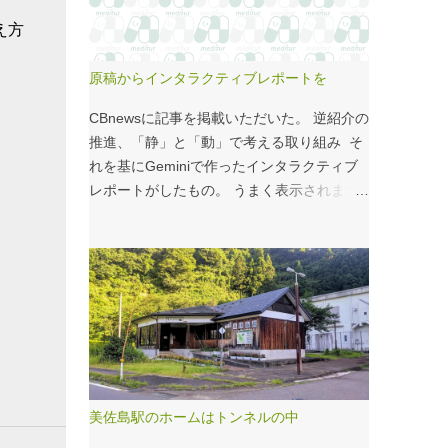
こいつのせいもあるのではないかと。 シナ
え方
モンロール 556kcal 出所：
http://www.starbucks.co.jp/allergy/pdf/allerg
原稿からインタラクティブレポートを
en-food.pdf 調べてビビった。これはまず
い。下手な食事以上のカロリーだ。 この
CBnewsに記事を掲載いただいた。 逆紹介の
556kcalがどのくらいヤバイのか、スターバ
推進、「静」と「動」で考える取り組み そ
ックス以上に良く行くマクドナルドで考えて
れを基にGeminiで作ったインタラクティブ
みる。（ちなみにマクドナルドは食事目的で
レポートがしたもの。 うまく表示されます
なく大抵が100円コーヒーのみ） クイ
ように・・・と思ったが、 グラフの数字や
ズ！！ シナモンロールとカロリーがほぼ同
内容がどうもあやしい。 ちゃんと記事をお
じもの（530kcal～580kcal）を次のマクドナ
読みください！というどうしようもない結論
ルド商品から２つ選んでください ハンバー
に。 逆紹介の推進：インタラクティブレポ
ガー ビッグマック ダブルクォーターパウン
ート 逆紹介の推進レポート 課題 取り組みの
ダー・チーズ フィレオフィッシュ てりやき
比較 患者の視点 解決策 なぜ「逆紹介」が重
マックバーガー マックフライポテト（S) マ
要なのか？ 医師の働き方改革が進む中、大
ックフライポテト（M) マックフライポテト
病院の外来負担軽減は喫緊の課題です。その
（L) 正解は続きで。
鍵となるのが、地域の診療所へ患者を紹介す
美佐島駅のホームはトンネルの中
る「逆紹介」の推進です。しかし、その取り