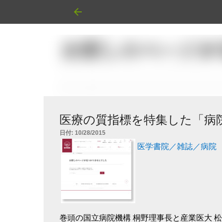
医療の質指標を特集した「病
日付:
10/28/2015
医学書院／雑誌／病院
巻頭の国立病院機構 桐野理事長と産業医大 