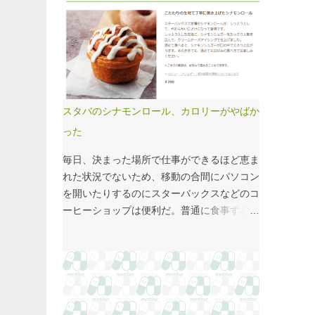
国府の国司館（こくしのたち）を復元したも
価係数IIの現行の複雑性係数は「複雑さ」を
のだ。写真だけでは、大きさが分かりづらい
評価していない -「入院初期までの包括範囲
はずだ。 今月訪れた武蔵国府跡 実際には10
出来高点数」が高いのは化学療法 複雑性係
分の1サイズの模型なので、それほど大きく
数は微妙だ・・・と言い続けて10数年、よ
ない。人が一緒に写っている新聞記事（
うやく見直されるようだ。ただ、その見直し
（まちの記憶）武蔵国府跡 東京都府中市：
内容も微妙では？？？というのが記事の主
朝日新聞デジタル ）を見れば、大きさがわ
旨。 AIにまとめさせるとこんな感じ。 日
スタバのシナモンロール、カロリーがやばか
かりやすい。 救急救命士も同じで、うちは2
頃、各方面から「話が長い」と言われている
った
人いる、3人いるといったところで、それが
ので、自分が話すよりAIが話した方がよいと
多いのか、少ないのか分からない。平均値で
言われるのは時間の問題だろう。
毎日、決まった場所で仕事ができるほど恵ま
見ても情報は十分でないかもしれない。しか
れた状況でないため、移動の合間にパソコン
し、ヒストグラムなどをあわせて見れば、相
を開いたりするのにスターバックスなどのコ
対的なポジションが分かりやすい。朝日新聞
ーヒーショップは便利だ。普通に食事する時
の記事は、人が一緒に写っているので大きさ
間がなかったりすると、サイドメニューのサ
を把握しやすい。 そういえば、大きさ比較
ンドイッチやシナモンロールをつまみなが
でタバコの箱を横に並べるのって、最近見か
ら、コーヒーを飲むこともある。 このシナ
けないなぁ・・・。このご時世、タバコは
モンロール。とても甘くてコーヒーにはぴっ
NGなのか？？
たりなのだが、いつもカロリーが気になって
いた。お腹の肉がだいぶたるんできたのは、