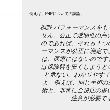
例えば、P4Pについての議論。
桐野 パフォーマンスを
せん。公正で透明性の高
のであれば、それも１つ
ーマンスが公正に測定で
は、医療にはないのです
は保険料を安くしようと
と危ない。わかりやす
よ。例えば、同じ手術の
術と、非常に合併症の多
注意が必要で