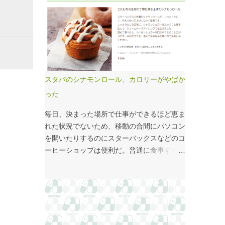
国府の国司館（こくしのたち）を復元したも
価係数IIの現行の複雑性係数は「複雑さ」を
のだ。写真だけでは、大きさが分かりづらい
評価していない -「入院初期までの包括範囲
はずだ。 今月訪れた武蔵国府跡 実際には10
出来高点数」が高いのは化学療法 複雑性係
分の1サイズの模型なので、それほど大きく
数は微妙だ・・・と言い続けて10数年、よ
ない。人が一緒に写っている新聞記事（
うやく見直されるようだ。ただ、その見直し
（まちの記憶）武蔵国府跡 東京都府中市：
内容も微妙では？？？というのが記事の主
朝日新聞デジタル ）を見れば、大きさがわ
旨。 AIにまとめさせるとこんな感じ。 日
スタバのシナモンロール、カロリーがやばか
かりやすい。 救急救命士も同じで、うちは2
頃、各方面から「話が長い」と言われている
った
人いる、3人いるといったところで、それが
ので、自分が話すよりAIが話した方がよいと
多いのか、少ないのか分からない。平均値で
言われるのは時間の問題だろう。
毎日、決まった場所で仕事ができるほど恵ま
見ても情報は十分でないかもしれない。しか
れた状況でないため、移動の合間にパソコン
し、ヒストグラムなどをあわせて見れば、相
を開いたりするのにスターバックスなどのコ
対的なポジションが分かりやすい。朝日新聞
ーヒーショップは便利だ。普通に食事する時
の記事は、人が一緒に写っているので大きさ
間がなかったりすると、サイドメニューのサ
を把握しやすい。 そういえば、大きさ比較
ンドイッチやシナモンロールをつまみなが
でタバコの箱を横に並べるのって、最近見か
ら、コーヒーを飲むこともある。 このシナ
けないなぁ・・・。このご時世、タバコは
モンロール。とても甘くてコーヒーにはぴっ
NGなのか？？
たりなのだが、いつもカロリーが気になって
いた。お腹の肉がだいぶたるんできたのは、