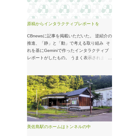
こいつのせいもあるのではないかと。 シナ
モンロール 556kcal 出所：
http://www.starbucks.co.jp/allergy/pdf/allerg
原稿からインタラクティブレポートを
en-food.pdf 調べてビビった。これはまず
い。下手な食事以上のカロリーだ。 この
CBnewsに記事を掲載いただいた。 逆紹介の
556kcalがどのくらいヤバイのか、スターバ
推進、「静」と「動」で考える取り組み そ
ックス以上に良く行くマクドナルドで考えて
れを基にGeminiで作ったインタラクティブ
みる。（ちなみにマクドナルドは食事目的で
レポートがしたもの。 うまく表示されます
なく大抵が100円コーヒーのみ） クイ
ように・・・と思ったが、 グラフの数字や
ズ！！ シナモンロールとカロリーがほぼ同
内容がどうもあやしい。 ちゃんと記事をお
じもの（530kcal～580kcal）を次のマクドナ
読みください！というどうしようもない結論
ルド商品から２つ選んでください ハンバー
に。 逆紹介の推進：インタラクティブレポ
ガー ビッグマック ダブルクォーターパウン
ート 逆紹介の推進レポート 課題 取り組みの
ダー・チーズ フィレオフィッシュ てりやき
比較 患者の視点 解決策 なぜ「逆紹介」が重
マックバーガー マックフライポテト（S) マ
要なのか？ 医師の働き方改革が進む中、大
ックフライポテト（M) マックフライポテト
病院の外来負担軽減は喫緊の課題です。その
（L) 正解は続きで。
鍵となるのが、地域の診療所へ患者を紹介す
美佐島駅のホームはトンネルの中
る「逆紹介」の推進です。しかし、その取り