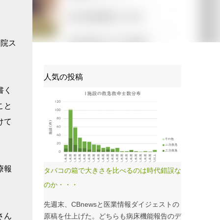
病院ス
人気の投稿
書く
こと
けて
療報
タバコの箱で大きさを比べるのは時代錯誤な
のか・・・
先週末、CBnewsと医業情報ダイジェストの
さん
原稿を仕上げた。どちらも病床機能報告のデ