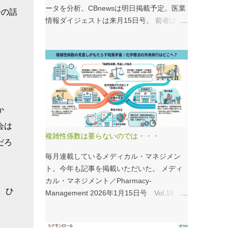
ータを分析。CBnewsは明日掲載予定。医業
会の話
情報ダイジェストは来月15日号。 前者は建
て替え、後者は救急救命士がテーマ。救急救
命士は興味深いデータが見られるので、みな
さんも病床機能報告をチェックすることをお
すすめしたい。 具体的にどうみたらいい
の？ なぜおすすめなの？という疑問には、
医業情報ダイジェストの記事をお読みくださ
い！なのだが、分析結果の一例は下のグラ
か
フ。 病床機能報告（2023年度報告）を基に
会は
作成 ※救急救命士の人数は常勤・非常勤（常
複雑性係数は要らないのでは・・・
だろ
勤換算）の合計。人数が0人の施設は集計に
含まない この施設は何人いるんだろう？、
毎月連載しているメディカル・マネジメン
あの施設は何人だろう？と見てみるだけでも
ト。今年も記事を掲載いただいた。 メディ
十分興味深いが、上のグラフのような情報が
カル・マネジメント／Pharmacy-
。ひ
頭に入っていると、比較整理しやすいと思
Management 2026年1月15日号 Vol.18
う。 話は変わるが、何の情報もなく下記の
１．データから考える医療経営 複雑性係数
写真を見たとする。立派な建物がある。武蔵
の見直しで化学療法はどうする？ - 機能評