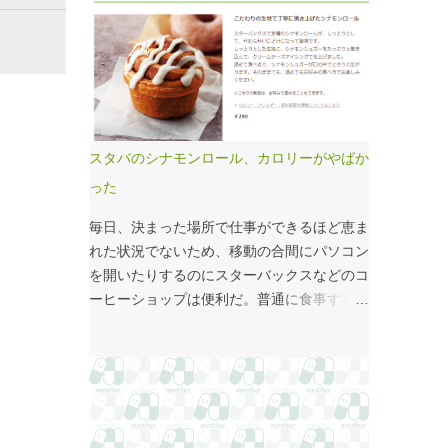
国府の国司館（こくしのたち）を復元したも
価係数IIの現行の複雑性係数は「複雑さ」を
のだ。写真だけでは、大きさが分かりづらい
評価していない -「入院初期までの包括範囲
はずだ。 今月訪れた武蔵国府跡 実際には10
出来高点数」が高いのは化学療法 複雑性係
分の1サイズの模型なので、それほど大きく
数は微妙だ・・・と言い続けて10数年、よ
ない。人が一緒に写っている新聞記事（
うやく見直されるようだ。ただ、その見直し
（まちの記憶）武蔵国府跡 東京都府中市：
内容も微妙では？？？というのが記事の主
朝日新聞デジタル ）を見れば、大きさがわ
旨。 AIにまとめさせるとこんな感じ。 日
スタバのシナモンロール、カロリーがやばか
かりやすい。 救急救命士も同じで、うちは2
頃、各方面から「話が長い」と言われている
った
人いる、3人いるといったところで、それが
ので、自分が話すよりAIが話した方がよいと
多いのか、少ないのか分からない。平均値で
言われるのは時間の問題だろう。
毎日、決まった場所で仕事ができるほど恵ま
見ても情報は十分でないかもしれない。しか
れた状況でないため、移動の合間にパソコン
し、ヒストグラムなどをあわせて見れば、相
を開いたりするのにスターバックスなどのコ
対的なポジションが分かりやすい。朝日新聞
ーヒーショップは便利だ。普通に食事する時
の記事は、人が一緒に写っているので大きさ
間がなかったりすると、サイドメニューのサ
を把握しやすい。 そういえば、大きさ比較
ンドイッチやシナモンロールをつまみなが
でタバコの箱を横に並べるのって、最近見か
ら、コーヒーを飲むこともある。 このシナ
けないなぁ・・・。このご時世、タバコは
モンロール。とても甘くてコーヒーにはぴっ
NGなのか？？
たりなのだが、いつもカロリーが気になって
いた。お腹の肉がだいぶたるんできたのは、