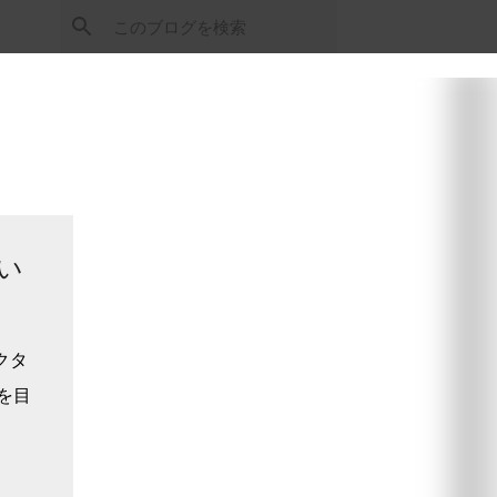
い
クタ
を目