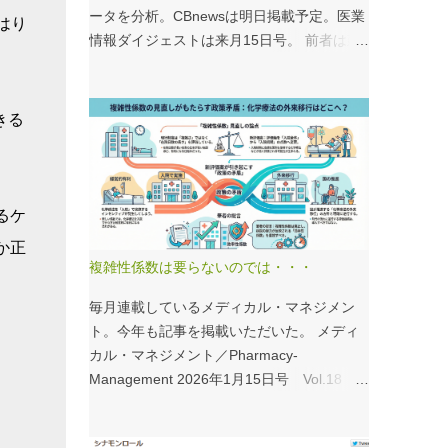
ータを分析。CBnewsは明日掲載予定。医業
やはり
情報ダイジェストは来月15日号。 前者は建
て替え、後者は救急救命士がテーマ。救急救
命士は興味深いデータが見られるので、みな
さんも病床機能報告をチェックすることをお
きる
すすめしたい。 具体的にどうみたらいい
の？ なぜおすすめなの？という疑問には、
医業情報ダイジェストの記事をお読みくださ
い！なのだが、分析結果の一例は下のグラ
るケ
フ。 病床機能報告（2023年度報告）を基に
か正
作成 ※救急救命士の人数は常勤・非常勤（常
複雑性係数は要らないのでは・・・
勤換算）の合計。人数が0人の施設は集計に
含まない この施設は何人いるんだろう？、
毎月連載しているメディカル・マネジメン
あの施設は何人だろう？と見てみるだけでも
ト。今年も記事を掲載いただいた。 メディ
十分興味深いが、上のグラフのような情報が
カル・マネジメント／Pharmacy-
頭に入っていると、比較整理しやすいと思
Management 2026年1月15日号 Vol.18
う。 話は変わるが、何の情報もなく下記の
１．データから考える医療経営 複雑性係数
写真を見たとする。立派な建物がある。武蔵
の見直しで化学療法はどうする？ - 機能評