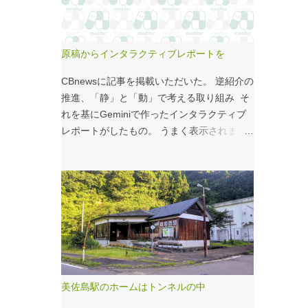
こいつのせいもあるのではないかと。 シナ
モンロール 556kcal 出所：
http://www.starbucks.co.jp/allergy/pdf/allerg
原稿からインタラクティブレポートを
en-food.pdf 調べてビビった。これはまず
い。下手な食事以上のカロリーだ。 この
CBnewsに記事を掲載いただいた。 逆紹介の
556kcalがどのくらいヤバイのか、スターバ
推進、「静」と「動」で考える取り組み そ
ックス以上に良く行くマクドナルドで考えて
れを基にGeminiで作ったインタラクティブ
みる。（ちなみにマクドナルドは食事目的で
レポートがしたもの。 うまく表示されます
なく大抵が100円コーヒーのみ） クイ
ように・・・と思ったが、 グラフの数字や
ズ！！ シナモンロールとカロリーがほぼ同
内容がどうもあやしい。 ちゃんと記事をお
じもの（530kcal～580kcal）を次のマクドナ
読みください！というどうしようもない結論
ルド商品から２つ選んでください ハンバー
に。 逆紹介の推進：インタラクティブレポ
ガー ビッグマック ダブルクォーターパウン
ート 逆紹介の推進レポート 課題 取り組みの
ダー・チーズ フィレオフィッシュ てりやき
比較 患者の視点 解決策 なぜ「逆紹介」が重
マックバーガー マックフライポテト（S) マ
要なのか？ 医師の働き方改革が進む中、大
ックフライポテト（M) マックフライポテト
病院の外来負担軽減は喫緊の課題です。その
（L) 正解は続きで。
鍵となるのが、地域の診療所へ患者を紹介す
美佐島駅のホームはトンネルの中
る「逆紹介」の推進です。しかし、その取り