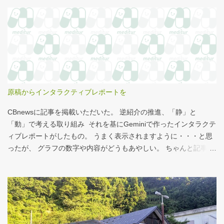
とても甘くてコーヒーにはぴったりなのだが、いつもカロリーが
気になっていた。お腹の肉がだいぶたるんできたのは、こいつの
せいもあるのではないかと。 シナモンロール 556kcal 出所：
http://www.starbucks.co.jp/allergy/pdf/allergen-food.pdf 調べてビ
ビった。これはまずい。下手な食事以上のカロリーだ。 この
556kcalがどのくらいヤバイのか、スターバックス以上に良く行く
マクドナルドで考えてみる。（ちなみにマクドナルドは食事目的
でなく大抵が100円コーヒーのみ） クイズ！！ シナモンロール
原稿からインタラクティブレポートを
とカロリーがほぼ同じもの（530kcal～580kcal）を次のマクドナ
ルド商品から２つ選んでください ハンバーガー ビッグマック ダブ
CBnewsに記事を掲載いただいた。 逆紹介の推進、「静」と
ルクォーターパウンダー・チーズ フィレオフィッシュ てりやきマ
「動」で考える取り組み それを基にGeminiで作ったインタラクテ
ックバーガー マックフライポテト（S) マックフライポテト（M)
ィブレポートがしたもの。 うまく表示されますように・・・と思
マックフライポテト（L) 正解は続きで。
ったが、 グラフの数字や内容がどうもあやしい。 ちゃんと記事を
お読みください！というどうしようもない結論に。 逆紹介の推
進：インタラクティブレポート 逆紹介の推進レポート 課題 取り組
みの比較 患者の視点 解決策 なぜ「逆紹介」が重要なのか？ 医師
の働き方改革が進む中、大病院の外来負担軽減は喫緊の課題で
す。その鍵となるのが、地域の診療所へ患者を紹介する「逆紹
介」の推進です。しかし、その取り組みには大きな壁が存在しま