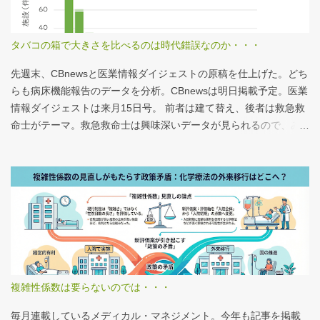
タバコの箱で大きさを比べるのは時代錯誤なのか・・・
先週末、CBnewsと医業情報ダイジェストの原稿を仕上げた。どち
らも病床機能報告のデータを分析。CBnewsは明日掲載予定。医業
情報ダイジェストは来月15日号。 前者は建て替え、後者は救急救
命士がテーマ。救急救命士は興味深いデータが見られるので、み
なさんも病床機能報告をチェックすることをおすすめしたい。 具
体的にどうみたらいいの？ なぜおすすめなの？という疑問に
は、医業情報ダイジェストの記事をお読みください！なのだが、
分析結果の一例は下のグラフ。 病床機能報告（2023年度報告）を
基に作成 ※救急救命士の人数は常勤・非常勤（常勤換算）の合
計。人数が0人の施設は集計に含まない この施設は何人いるんだろ
う？、あの施設は何人だろう？と見てみるだけでも十分興味深い
が、上のグラフのような情報が頭に入っていると、比較整理しや
すいと思う。 話は変わるが、何の情報もなく下記の写真を見たと
複雑性係数は要らないのでは・・・
する。立派な建物がある。武蔵国府の国司館（こくしのたち）を
復元したものだ。写真だけでは、大きさが分かりづらいはずだ。
毎月連載しているメディカル・マネジメント。今年も記事を掲載