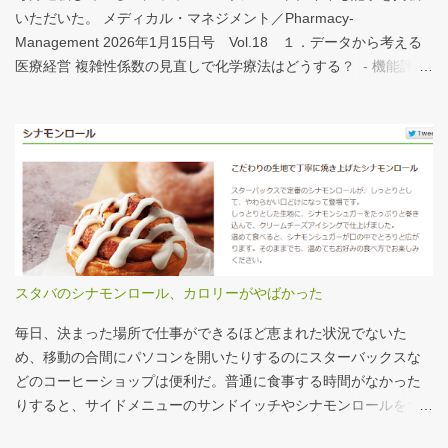
今月訪れた武蔵国府跡 実際には10分の1サイズの模型なので、そ
いただいた。 メディカル・マネジメント／Pharmacy-
れほど大きくない。人が一緒に写っている新聞記事（ （まちの記
Management 2026年1月15日号 Vol.18 １．データから考える
憶）武蔵国府跡 東京都府中市：朝日新聞デジタル ）を見れば、
医療経営 複雑性係数の見直しで化学療法はどうする？ - 機能評価
大きさがわかりやすい。 救急救命士も同じで、うちは2人いる、3
係数IIの現行の複雑性係数は「複雑さ」を評価していない -「入院
人いるといったところで、それが多いのか、少ないのか分からな
初期までの包括範囲出来高点数」が高いのは化学療法 複雑性係数
い。平均値で見ても情報は十分でないかもしれない。しかし、ヒ
は微妙だ・・・と言い続けて10数年、ようやく見直されるよう
ストグラムなどをあわせて見れば、相対的なポジションが分かり
だ。ただ、その見直し内容も微妙では？？？というのが記事の主
やすい。朝日新聞の記事は、人が一緒に写っているので大きさを
旨。 AIにまとめさせるとこんな感じ。 日頃、各方面から「話が長
把握しやすい。 そういえば、大きさ比較でタバコの箱を横に並べ
い」と言われているので、自分が話すよりAIが話した方がよいと
るのって、最近見かけないなぁ・・・。このご時世、タバコはNG
言われるのは時間の問題だろう。
なのか？？
スタバのシナモンロール、カロリーがやばかった
毎日、決まった場所で仕事ができるほど恵まれた状況でないた
め、移動の合間にパソコンを開いたりするのにスターバックスな
どのコーヒーショップは便利だ。普通に食事する時間がなかった
りすると、サイドメニューのサンドイッチやシナモンロールをつ
まみながら、コーヒーを飲むこともある。 このシナモンロール。